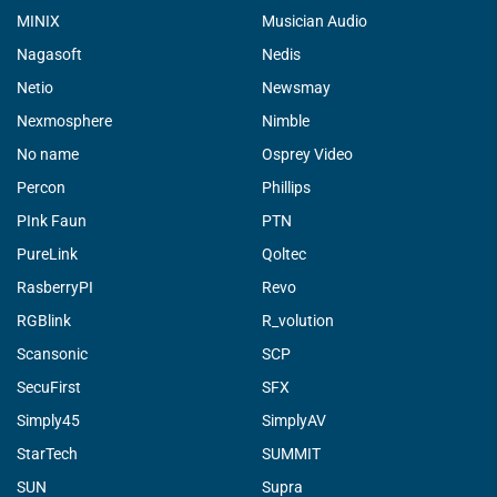
MINIX
Musician Audio
Nagasoft
Nedis
Netio
Newsmay
Nexmosphere
Nimble
No name
Osprey Video
Percon
Phillips
PInk Faun
PTN
PureLink
Qoltec
RasberryPI
Revo
RGBlink
R_volution
Scansonic
SCP
SecuFirst
SFX
Simply45
SimplyAV
StarTech
SUMMIT
SUN
Supra