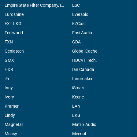
Empire State Filter Company, INC.
ESC
Euroshine
Eversolo
EXT LKG
EZCast
Feelworld
Fosi Audio
FXN
GDA
Geniatech
Global Cache
GMX
HDCVT Tech.
HDR
Ian Canada
iFi
Innomaker
Inny
iSmart
Ivory
Keene
Kramer
LAN
Lindy
LKG
Magnetar
Matrix Audio
Measy
Mecool