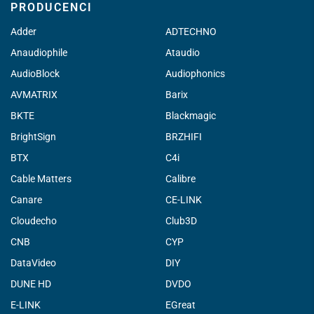
PRODUCENCI
Adder
ADTECHNO
Anaudiophile
Ataudio
AudioBlock
Audiophonics
AVMATRIX
Barix
BKTE
Blackmagic
BrightSign
BRZHIFI
BTX
C4i
Cable Matters
Calibre
Canare
CE-LINK
Cloudecho
Club3D
CNB
CYP
DataVideo
DIY
DUNE HD
DVDO
E-LINK
EGreat