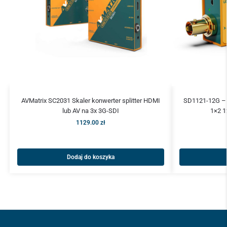
AVMatrix SC2031 Skaler konwerter splitter HDMI
SD1121-12G – 
lub AV na 3x 3G-SDI
1×2 1
1129.00
zł
Dodaj do koszyka