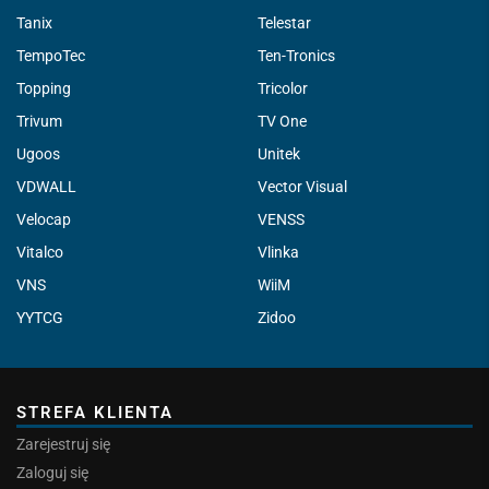
Tanix
Telestar
TempoTec
Ten-Tronics
Topping
Tricolor
Trivum
TV One
Ugoos
Unitek
VDWALL
Vector Visual
Velocap
VENSS
Vitalco
Vlinka
VNS
WiiM
YYTCG
Zidoo
STREFA KLIENTA
Zarejestruj się
Zaloguj się