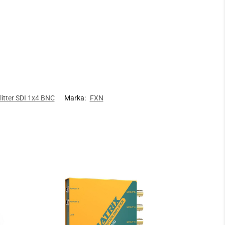
litter SDI 1x4 BNC
Marka:
FXN