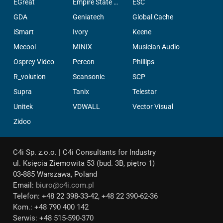
EGreat
Empire State Filter Company, INC.
ESC
GDA
Geniatech
Global Cache
iSmart
Ivory
Keene
Mecool
MINIX
Musician Audio
Osprey Video
Percon
Phillips
R_volution
Scansonic
SCP
Supra
Tanix
Telestar
Unitek
VDWALL
Vector Visual
Zidoo
C4i Sp. z.o.o. | C4i Consultants for Industry
ul. Księcia Ziemowita 53 (bud. 3B, piętro 1)
03-885 Warszawa, Poland
Email:
biuro@c4i.com.pl
Telefon: +48 22 398-33-42, +48 22 390-62-36
Kom.: +48 790 400 142
Serwis: +48 515-590-370