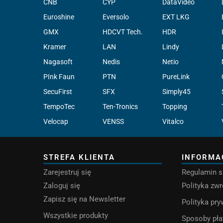
CNB
CYP
DataVideo
Euroshine
Eversolo
EXT LKG
GMX
HDCVT Tech.
HDR
Kramer
LAN
Lindy
Nagasoft
Nedis
Netio
PInk Faun
PTN
PureLink
SecuFirst
SFX
Simply45
TempoTec
Ten-Tronics
Topping
Velocap
VENSS
Vitalco
STREFA KLIENTA
INFORMA
Zarejestruj się
Regulamin s
Zaloguj się
Polityka zw
Zapisz się na Newsletter
Polityka pr
Wszystkie produkty
Sposoby pła