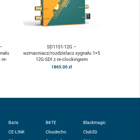
 –
SD1151-12G –
gnału
wzmacniacz/rozdzielacz sygnału 1×5
 re-
12G-SDI z re-clockingiem
1865.00
zł
Barix
BKTE
Blackmagic
CE-LINK
Cloudecho
Club3D