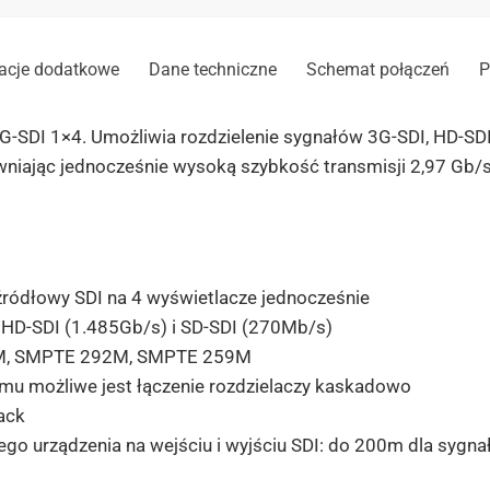
acje dodatkowe
Dane techniczne
Schemat połączeń
P
3G-SDI 1×4. Umożliwia rozdzielenie sygnałów 3G-SDI, HD-SDI
ewniając jednocześnie wysoką szybkość transmisji 2,97 Gb/
ł źródłowy SDI na 4 wyświetlacze jednocześnie
 HD-SDI (1.485Gb/s) i SD-SDI (270Mb/s)
4M, SMPTE 292M, SMPTE 259M
zemu możliwe jest łączenie rozdzielaczy kaskadowo
ack
go urządzenia na wejściu i wyjściu SDI: do 200m dla sygn