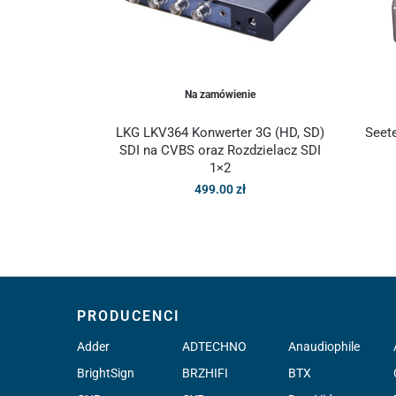
Na zamówienie
LKG LKV364 Konwerter 3G (HD, SD)
Seete
SDI na CVBS oraz Rozdzielacz SDI
1×2
499.00
zł
PRODUCENCI
Adder
ADTECHNO
Anaudiophile
BrightSign
BRZHIFI
BTX