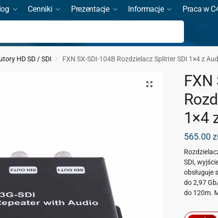
log
Cenniki
Prezentacje
Informacje
Praca w C
Szukaj
utory HD SD / SDI
FXN SX-SDI-104B Rozdzielacz Splitter SDI 1×4 z Aud
/
FXN 
Rozdz
1×4 
565.00
z
Rozdzielac
SDI, wyjści
obsługuje s
do 2,97 Gb
do 120m. M