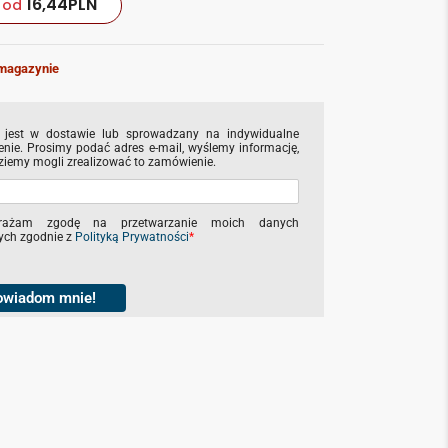
16,44
PLN
od
magazynie
 jest w dostawie lub sprowadzany na indywidualne
nie. Prosimy podać adres e-mail, wyślemy informację,
ziemy mogli zrealizować to zamówienie.
rażam zgodę na przetwarzanie moich danych
ch zgodnie z
Polityką Prywatności
*
owiadom mnie!