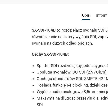
Opis
Inform
SX-SDI-104B
to rozdzielacz sygnału SDI 
równocześnie
na cztery wyjścia SDI, zap
sygnału na dużych odległościach.
Cechy
SX-SDI-104B
:
Splitter SDI rozdzielający jeden sygna
Obsługa sygnałów: 3G-SDI (2.97Gb/s),
Obsługa standardów SDI: SMPTE 42
Posiada funkcję Re-clocking, dzięki c
Wyjście audio analogowe 3,5mm mini j
Maksymalna długość przesyłu dla jedne
SDI