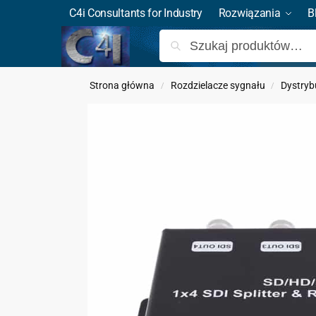
C4i Consultants for Industry
Rozwiązania
B
Strona główna
Rozdzielacze sygnału
Dystryb
/
/