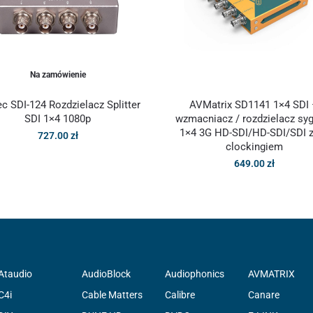
Na zamówienie
c SDI-124 Rozdzielacz Splitter
AVMatrix SD1141 1×4 SDI
SDI 1×4 1080p
wzmacniacz / rozdzielacz sy
1×4 3G HD-SDI/HD-SDI/SDI z
727.00
zł
clockingiem
649.00
zł
Ataudio
AudioBlock
Audiophonics
AVMATRIX
C4i
Cable Matters
Calibre
Canare