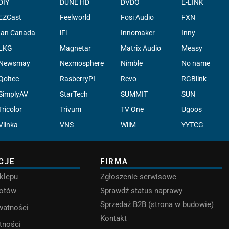
DIY
DUNE HD
DVDO
E-LINK
EZCast
Feelworld
Fosi Audio
FXN
Ian Canada
iFi
Innomaker
Inny
LKG
Magnetar
Matrix Audio
Measy
Newsmay
Nexmosphere
Nimble
No name
Qoltec
RasberryPI
Revo
RGBlink
SimplyAV
StarTech
SUMMIT
SUN
Tricolor
Trivum
TV One
Ugoos
Vlinka
VNS
WiiM
YYTCG
CJE
FIRMA
klepu
Zgłoszenie serwisowe
rotów
Sprawdź status naprawy
Sprzedaż B2B (strona w budowie)
ywatności
Kontakt
tności