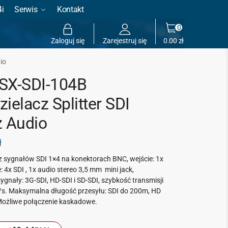
4i
Serwis
Kontakt
0
Zaloguj się
Zarejestruj się
0.00
zł
io
SX-SDI-104B
ielacz Splitter SDI
z Audio
ł
z sygnałów SDI 1×4 na konektorach BNC, wejście: 1x
e: 4x SDI , 1x audio stereo 3,5 mm mini jack,
ygnały: 3G-SDI, HD-SDI i SD-SDI, szybkość transmisji
/s. Maksymalna długość przesyłu: SDI do 200m, HD
ożliwe połączenie kaskadowe.