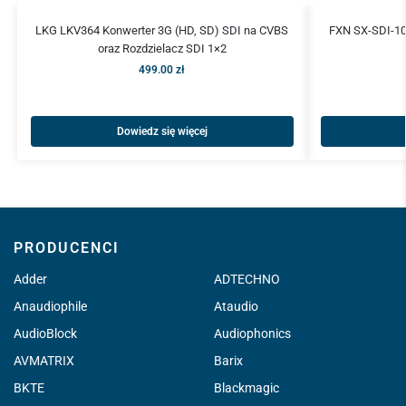
LKG LKV364 Konwerter 3G (HD, SD) SDI na CVBS
FXN SX-SDI-104
oraz Rozdzielacz SDI 1×2
499.00
zł
Dowiedz się więcej
PRODUCENCI
Adder
ADTECHNO
Anaudiophile
Ataudio
AudioBlock
Audiophonics
AVMATRIX
Barix
BKTE
Blackmagic