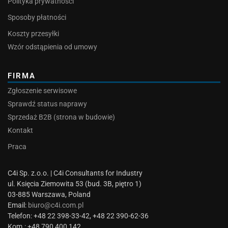
Polityka prywatności
Sposoby płatności
Koszty przesyłki
Wzór odstąpienia od umowy
FIRMA
Zgłoszenie serwisowe
Sprawdź status naprawy
Sprzedaż B2B (strona w budowie)
Kontakt
Praca
C4i Sp. z.o.o. | C4i Consultants for Industry
ul. Księcia Ziemowita 53 (bud. 3B, piętro 1)
03-885 Warszawa, Poland
Email:
biuro@c4i.com.pl
Telefon: +48 22 398-33-42, +48 22 390-62-36
Kom.: +48 790 400 142