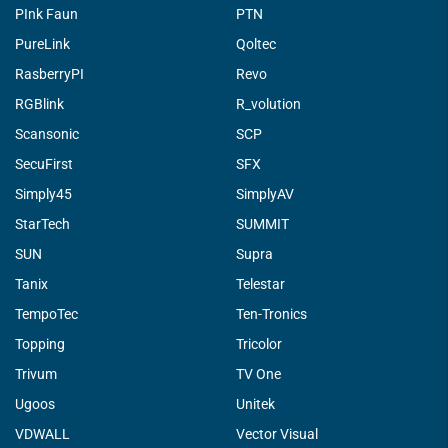
PInk Faun
PTN
PureLink
Qoltec
RasberryPI
Revo
RGBlink
R_volution
Scansonic
SCP
SecuFirst
SFX
Simply45
SimplyAV
StarTech
SUMMIT
SUN
Supra
Tanix
Telestar
TempoTec
Ten-Tronics
Topping
Tricolor
Trivum
TV One
Ugoos
Unitek
VDWALL
Vector Visual