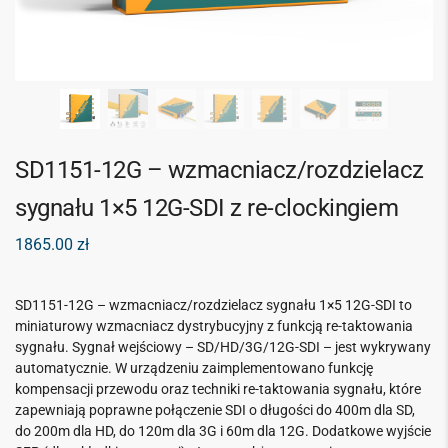
SD1151-12G – wzmacniacz/rozdzielacz
sygnału 1×5 12G-SDI z re-clockingiem
1865.00
zł
SD1151-12G – wzmacniacz/rozdzielacz sygnału 1×5 12G-SDI to
miniaturowy wzmacniacz dystrybucyjny z funkcją re-taktowania
sygnału. Sygnał wejściowy – SD/HD/3G/12G-SDI – jest wykrywany
automatycznie. W urządzeniu zaimplementowano funkcję
kompensacji przewodu oraz techniki re-taktowania sygnału, które
zapewniają poprawne połączenie SDI o długości do 400m dla SD,
do 200m dla HD, do 120m dla 3G i 60m dla 12G. Dodatkowe wyjście