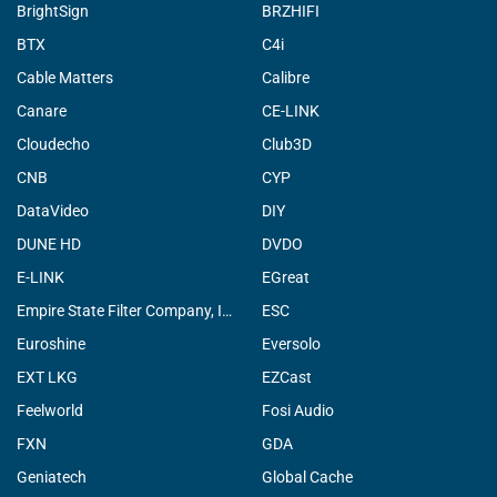
BrightSign
BRZHIFI
BTX
C4i
Cable Matters
Calibre
Canare
CE-LINK
Cloudecho
Club3D
CNB
CYP
DataVideo
DIY
DUNE HD
DVDO
E-LINK
EGreat
Empire State Filter Company, INC.
ESC
Euroshine
Eversolo
EXT LKG
EZCast
Feelworld
Fosi Audio
FXN
GDA
Geniatech
Global Cache