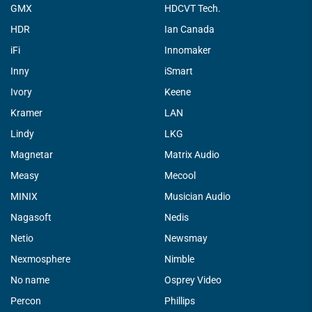
GMX
HDCVT Tech.
HDR
Ian Canada
iFi
Innomaker
Inny
iSmart
Ivory
Keene
Kramer
LAN
Lindy
LKG
Magnetar
Matrix Audio
Measy
Mecool
MINIX
Musician Audio
Nagasoft
Nedis
Netio
Newsmay
Nexmosphere
Nimble
No name
Osprey Video
Percon
Phillips