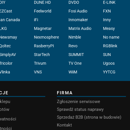
DIY
DUNE HD
DVDO
E-LINK
EZCast
Feelworld
Fosi Audio
FXN
Ian Canada
iFi
Innomaker
Inny
LKG
Magnetar
Matrix Audio
Measy
Newsmay
Nexmosphere
Nimble
No name
Qoltec
RasberryPI
Revo
RGBlink
SimplyAV
StarTech
SUMMIT
SUN
Tricolor
Trivum
TV One
Ugoos
Vlinka
VNS
WiiM
YYTCG
CJE
FIRMA
klepu
Zgłoszenie serwisowe
rotów
Sprawdź status naprawy
Sprzedaż B2B (strona w budowie)
ywatności
Kontakt
tności