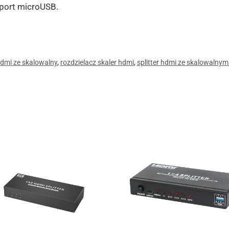
port microUSB.
hdmi ze skalowalny
,
rozdzielacz skaler hdmi
,
splitter hdmi ze skalowalnym