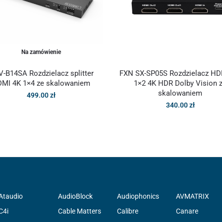
Na zamówienie
-B14SA Rozdzielacz splitter
FXN SX-SP05S Rozdzielacz HD
MI 4K 1×4 ze skalowaniem
1×2 4K HDR Dolby Vision 
skalowaniem
499.00
zł
340.00
zł
Ataudio
AudioBlock
Audiophonics
AVMATRIX
C4i
Cable Matters
Calibre
Canare