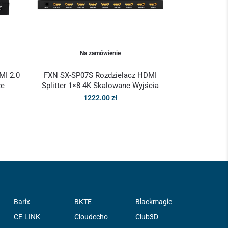
Na zamówienie
MI 2.0
FXN SX-SP07S Rozdzielacz HDMI
ze
Splitter 1×8 4K Skalowane Wyjścia
1222.00
zł
Barix
BKTE
Blackmagic
CE-LINK
Cloudecho
Club3D