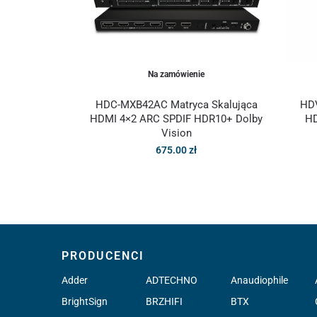
Na zamówienie
HDC-MXB42AC Matryca Skalująca
HDV
HDMI 4×2 ARC SPDIF HDR10+ Dolby
HD
Vision
675.00
zł
PRODUCENCI
Adder
ADTECHNO
Anaudiophile
BrightSign
BRZHIFI
BTX