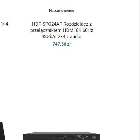
Na zamówienie
 1×4
HDP-SPC24AP Rozdzielacz z
przełącznikiem HDMI 8K 60Hz
48Gb/s 2×4 z audio
747.50
zł