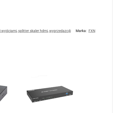
i wyjściami
,
splitter skaler hdmi
,
wyprzedazc4i
Marka:
FXN