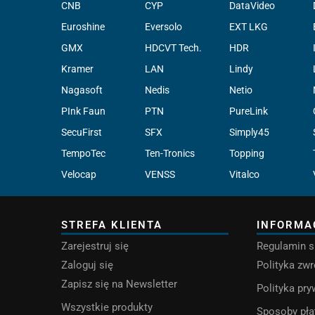
CNB
CYP
DataVideo
Euroshine
Eversolo
EXT LKG
GMX
HDCVT Tech.
HDR
Kramer
LAN
Lindy
Nagasoft
Nedis
Netio
PInk Faun
PTN
PureLink
SecuFirst
SFX
Simply45
TempoTec
Ten-Tronics
Topping
Velocap
VENSS
Vitalco
STREFA KLIENTA
INFORMA
Zarejestruj się
Regulamin s
Zaloguj się
Polityka zw
Zapisz się na Newsletter
Polityka pr
Wszystkie produkty
Sposoby pła