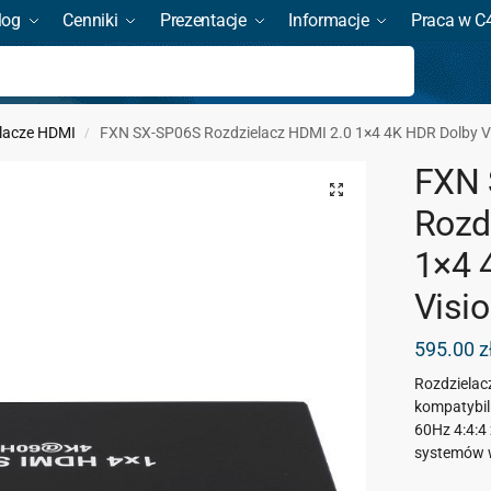
log
Cenniki
Prezentacje
Informacje
Praca w C
Szukaj
lacze HDMI
FXN SX-SP06S Rozdzielacz HDMI 2.0 1×4 4K HDR Dolby V
/
FXN 
Rozd
1×4 
Visi
595.00
z
Rozdzielac
kompatybil
60Hz 4:4:4
systemów w