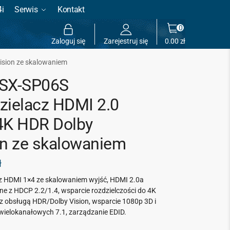
4i
Serwis
Kontakt
0
Zaloguj się
Zarejestruj się
0.00
zł
ision ze skalowaniem
SX-SP06S
zielacz HDMI 2.0
4K HDR Dolby
on ze skalowaniem
ł
z HDMI 1×4 ze skalowaniem wyjść, HDMI 2.0a
ne z HDCP 2.2/1.4, wsparcie rozdzielczości do 4K
 z obsługą HDR/Dolby Vision, wsparcie 1080p 3D i
ielokanałowych 7.1, zarządzanie EDID.