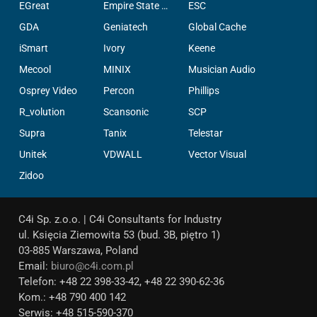
EGreat
Empire State Filter Company, INC.
ESC
GDA
Geniatech
Global Cache
iSmart
Ivory
Keene
Mecool
MINIX
Musician Audio
Osprey Video
Percon
Phillips
R_volution
Scansonic
SCP
Supra
Tanix
Telestar
Unitek
VDWALL
Vector Visual
Zidoo
C4i Sp. z.o.o. | C4i Consultants for Industry
ul. Księcia Ziemowita 53 (bud. 3B, piętro 1)
03-885 Warszawa, Poland
Email:
biuro@c4i.com.pl
Telefon: +48 22 398-33-42, +48 22 390-62-36
Kom.: +48 790 400 142
Serwis: +48 515-590-370