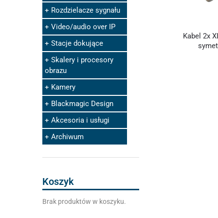
Rozdzielacze sygnału
Video/audio over IP
Kabel 2x 
Stacje dokujące
symet
Skalery i procesory
obrazu
Kamery
Blackmagic Design
Akcesoria i usługi
Archiwum
Koszyk
Brak produktów w koszyku.