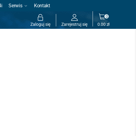
4i
Serwis
Kontakt
0
Zaloguj się
Zarejestruj się
0.00
zł