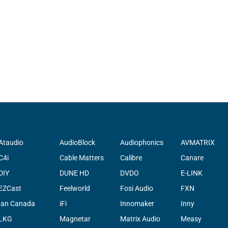
Ataudio
AudioBlock
Audiophonics
AVMATRIX
C4i
Cable Matters
Calibre
Canare
DIY
DUNE HD
DVDO
E-LINK
EZCast
Feelworld
Fosi Audio
FXN
Ian Canada
iFi
Innomaker
Inny
LKG
Magnetar
Matrix Audio
Measy