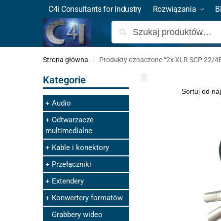
C4i Consultants for Industry
Rozwiązania
B
Strona główna
Produkty oznaczone “2x XLR SCP 22/
/
Kategorie
Audio
Odtwarzacze
multimedialne
Kable i konektory
Przełączniki
Extendery
Konwertery formatów
Grabbery wideo