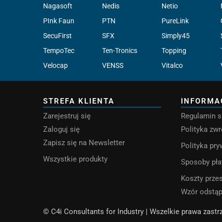
Nagasoft
Nedis
Netio
PInk Faun
PTN
PureLink
SecuFirst
SFX
Simply45
TempoTec
Ten-Tronics
Topping
Velocap
VENSS
Vitalco
STREFA KLIENTA
INFORMA
Zarejestruj się
Regulamin s
Zaloguj się
Polityka zw
Zapisz się na Newsletter
Polityka pr
Wszystkie produkty
Sposoby pła
Koszty przes
Wzór odstą
© C4i Consultants for Industry | Wszelkie prawa zast