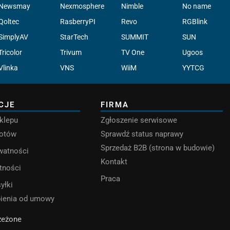
Newsmay
Nexmosphere
Nimble
No name
Qoltec
RasberryPI
Revo
RGBlink
SimplyAV
StarTech
SUMMIT
SUN
Tricolor
Trivum
TV One
Ugoos
Vlinka
VNS
WiiM
YYTCG
CJE
FIRMA
klepu
Zgłoszenie serwisowe
rotów
Sprawdź status naprawy
Sprzedaż B2B (strona w budowie)
ywatności
Kontakt
tności
Praca
yłki
pienia od umowy
rzeżone