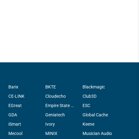
Barix
BKTE
Blackmagic
CE-LINK
Cloudecho
Club3D
EGreat
Empire State Filter Company, INC.
ESC
GDA
Geniatech
Global Cache
iSmart
Ivory
Keene
Mecool
MINIX
Musician Audio