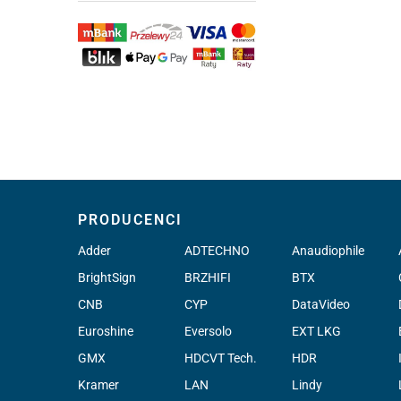
PRODUCENCI
Adder
ADTECHNO
Anaudiophile
BrightSign
BRZHIFI
BTX
CNB
CYP
DataVideo
Euroshine
Eversolo
EXT LKG
GMX
HDCVT Tech.
HDR
Kramer
LAN
Lindy