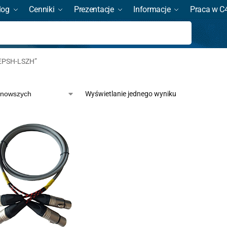
log
Cenniki
Prezentacje
Informacje
Praca w C
Szukaj
4EPSH-LSZH”
Wyświetlanie jednego wyniku