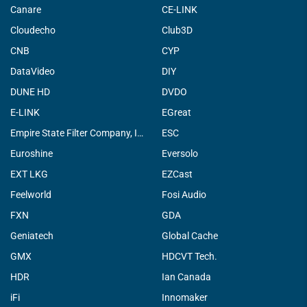
Canare
CE-LINK
Cloudecho
Club3D
CNB
CYP
DataVideo
DIY
DUNE HD
DVDO
E-LINK
EGreat
Empire State Filter Company, INC.
ESC
Euroshine
Eversolo
EXT LKG
EZCast
Feelworld
Fosi Audio
FXN
GDA
Geniatech
Global Cache
GMX
HDCVT Tech.
HDR
Ian Canada
iFi
Innomaker