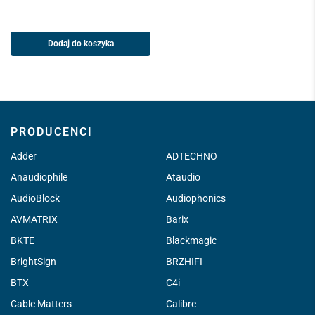
Dodaj do koszyka
PRODUCENCI
Adder
ADTECHNO
Anaudiophile
Ataudio
AudioBlock
Audiophonics
AVMATRIX
Barix
BKTE
Blackmagic
BrightSign
BRZHIFI
BTX
C4i
Cable Matters
Calibre