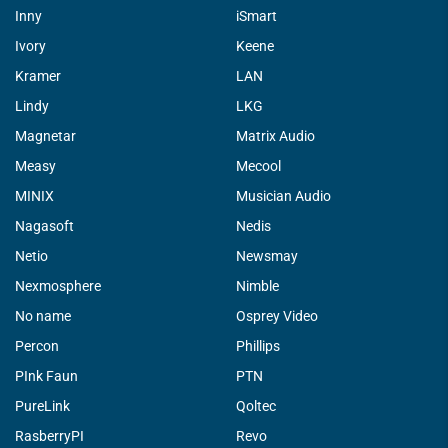
Inny
iSmart
Ivory
Keene
Kramer
LAN
Lindy
LKG
Magnetar
Matrix Audio
Measy
Mecool
MINIX
Musician Audio
Nagasoft
Nedis
Netio
Newsmay
Nexmosphere
Nimble
No name
Osprey Video
Percon
Phillips
PInk Faun
PTN
PureLink
Qoltec
RasberryPI
Revo