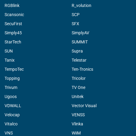
RGBlink
R_volution
Scansonic
SCP
SecuFirst
SFX
Simply45
SimplyAV
StarTech
SUMMIT
SUN
Supra
Tanix
Telestar
TempoTec
Ten-Tronics
Topping
Tricolor
Trivum
TV One
Ugoos
Unitek
VDWALL
Vector Visual
Velocap
VENSS
Vitalco
Vlinka
VNS
WiiM