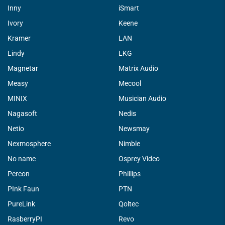
Inny
iSmart
Ivory
Keene
Kramer
LAN
Lindy
LKG
Magnetar
Matrix Audio
Measy
Mecool
MINIX
Musician Audio
Nagasoft
Nedis
Netio
Newsmay
Nexmosphere
Nimble
No name
Osprey Video
Percon
Phillips
PInk Faun
PTN
PureLink
Qoltec
RasberryPI
Revo