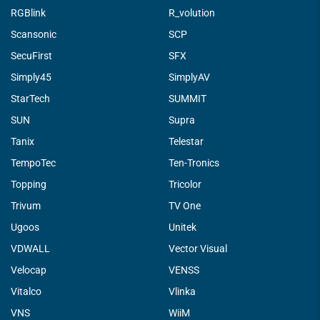
RGBlink
R_volution
Scansonic
SCP
SecuFirst
SFX
Simply45
SimplyAV
StarTech
SUMMIT
SUN
Supra
Tanix
Telestar
TempoTec
Ten-Tronics
Topping
Tricolor
Trivum
TV One
Ugoos
Unitek
VDWALL
Vector Visual
Velocap
VENSS
Vitalco
Vlinka
VNS
WiiM