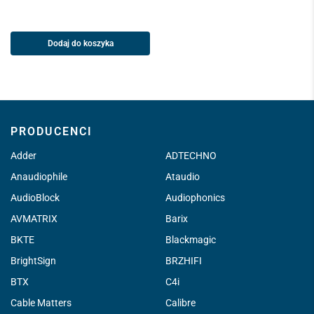
Dodaj do koszyka
PRODUCENCI
Adder
ADTECHNO
Anaudiophile
Ataudio
AudioBlock
Audiophonics
AVMATRIX
Barix
BKTE
Blackmagic
BrightSign
BRZHIFI
BTX
C4i
Cable Matters
Calibre