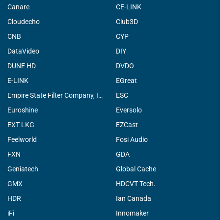
Canare
CE-LINK
Cloudecho
Club3D
CNB
CYP
DataVideo
DIY
DUNE HD
DVDO
E-LINK
EGreat
Empire State Filter Company, INC.
ESC
Euroshine
Eversolo
EXT LKG
EZCast
Feelworld
Fosi Audio
FXN
GDA
Geniatech
Global Cache
GMX
HDCVT Tech.
HDR
Ian Canada
iFi
Innomaker