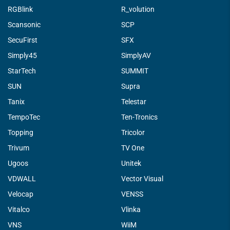
RGBlink
R_volution
Scansonic
SCP
SecuFirst
SFX
Simply45
SimplyAV
StarTech
SUMMIT
SUN
Supra
Tanix
Telestar
TempoTec
Ten-Tronics
Topping
Tricolor
Trivum
TV One
Ugoos
Unitek
VDWALL
Vector Visual
Velocap
VENSS
Vitalco
Vlinka
VNS
WiiM