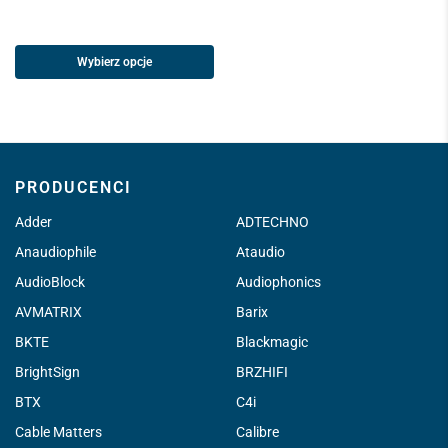
Wybierz opcje
PRODUCENCI
Adder
ADTECHNO
Anaudiophile
Ataudio
AudioBlock
Audiophonics
AVMATRIX
Barix
BKTE
Blackmagic
BrightSign
BRZHIFI
BTX
C4i
Cable Matters
Calibre