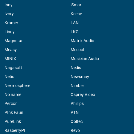
Inny
iSmart
Ivory
Keene
Kramer
LAN
Lindy
LKG
Magnetar
Matrix Audio
Measy
Mecool
MINIX
Musician Audio
Nagasoft
Nedis
Netio
Newsmay
Nexmosphere
Nimble
No name
Osprey Video
Percon
Phillips
PInk Faun
PTN
PureLink
Qoltec
RasberryPI
Revo