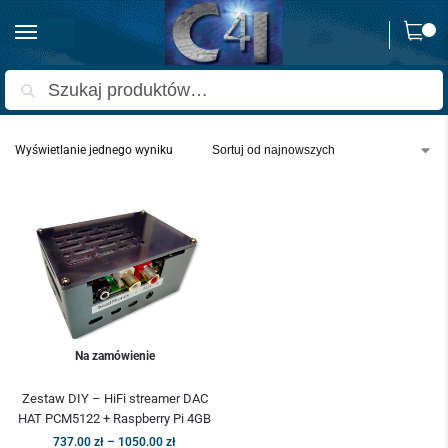
0
Strona główna
Produkty oznaczone “Alu Case streamer”
/
Szukaj
Wyświetlanie jednego wyniku
Na zamówienie
Zestaw DIY – HiFi streamer DAC
HAT PCM5122 + Raspberry Pi 4GB
737.00
zł
–
1050.00
zł