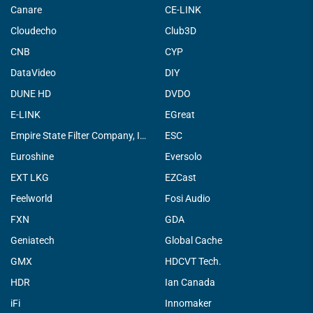
Canare
CE-LINK
Cloudecho
Club3D
CNB
CYP
DataVideo
DIY
DUNE HD
DVDO
E-LINK
EGreat
Empire State Filter Company, INC.
ESC
Euroshine
Eversolo
EXT LKG
EZCast
Feelworld
Fosi Audio
FXN
GDA
Geniatech
Global Cache
GMX
HDCVT Tech.
HDR
Ian Canada
iFi
Innomaker