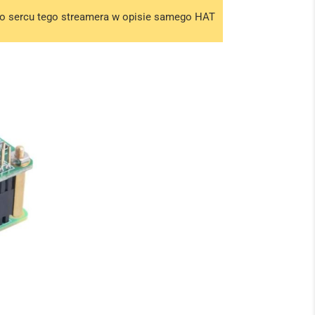
 o sercu tego streamera w opisie samego HAT