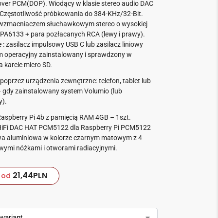
 over PCM(DOP).
Wiodący w klasie stereo audio DAC
Częstotliwość próbkowania do 384-KHz/32-Bit.
 wzmacniaczem słuchawkowym stereo o wysokiej
TPA6133 +
para pozłacanych RCA (lewy i prawy).
 : zasilacz impulsowy USB C lub zasilacz liniowy
m operacyjny zainstalowany i sprawdzony w
a karcie micro SD.
oprzez urządzenia zewnętrzne: telefon, tablet lub
 gdy zainstalowany system Volumio (lub
y).
Raspberry Pi 4b z pamięcią RAM 4GB – 1szt.
HiFi DAC HAT PCM5122 dla Raspberry Pi PCM5122
 aluminiowa w kolorze czarnym matowym z 4
owymi nóżkami i otworami radiacyjnymi.
21,44
PLN
od