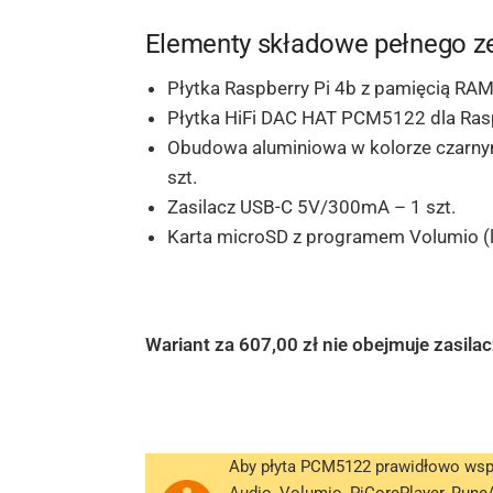
Elementy składowe pełnego ze
Płytka Raspberry Pi 4b z pamięcią RAM
Płytka HiFi DAC HAT PCM5122 dla Ras
Obudowa aluminiowa w kolorze czarnym
szt.
Zasilacz USB-C 5V/300mA – 1 szt.
Karta microSD z programem Volumio (li
Wariant za 607,00 zł nie obejmuje zasil
Aby płyta PCM5122 prawidłowo wspó