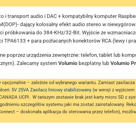
o i transport audio i DAC + k
ompatybilny komputer Raspbe
M(DOP)- dający kolosalny efekt audio stereo w niewygórow
ci próbkowania do 384-KHz/32-Bit.
Wyjście ze wzmacniacz
ci TPA6133 +
para pozłacanych konektorów RCA (lewy i pra
ne poprzez urządzenia zewnętrzne: telefon, tablet lub kom
cznym). Zalecamy system
Volumio
bezpłatny lub
Volumio P
opcjonalnie – zależnie od wybranego wariantu. Zamiast zasilacz
ałceń:
5V 25VA Zasilacz liniowy stabilizowany
(w wersji z wyjściem 
CANADA UCPI. W tańszym zestawie brak jest karty micro SD z sy
uzgodnieniu szczegółów systemu jaki ma zostać zainstalowany. R
 Connect – doskonała aplikacja do sterowania przez telefon), możl