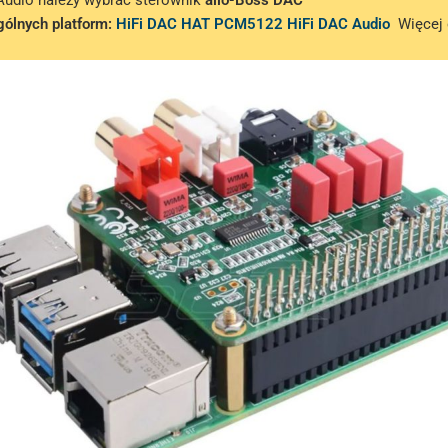
Audio należy wybrać sterownik
allo-Boss DAC
gólnych platform:
HiFi DAC HAT PCM5122 HiFi DAC Audio
Więcej