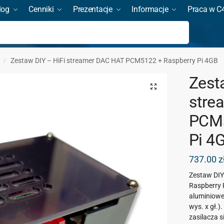
log
Cenniki
Prezentacje
Informacje
Praca w C
Szukaj
Zestaw DIY – HiFi streamer DAC HAT PCM5122 + Raspberry Pi 4GB
/
Zest
stre
PCM5
Pi 4
737.00
z
Zestaw DIY 
Raspberry 
aluminiowe
wys. x gł.)
zasilacza s