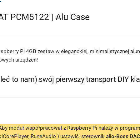
AT PCM5122 | Alu Case
spberry Pi 4GB zestaw w eleganckiej, minimalistycznej alu
owych urządzeń!
zleć to nam) swój pierwszy transport DIY kl
Aby moduł współpracował z Raspberry Pi należy w progra
piCorePlayer, RuneAudio ) ustawić
sterownik
allo-Boss DAC