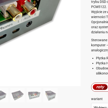
trybu DSD
PCM5122.
Wyjście ze
wierności 
Opcjonalnie
oraz syste
działaniu n
Sterowane p
komputer –
analogiczn
Płytka 
Płytka 
Obudowa
silikon
raty
wariant