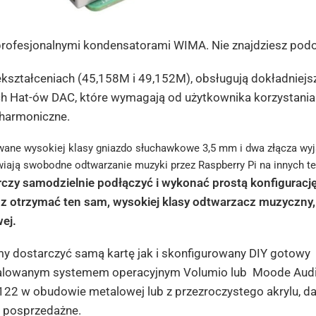
profesjonalnymi kondensatorami WIMA. Nie znajdziesz podo
kształceniach (45,158M i 49,152M), obsługują dokładniejs
h Hat-ów DAC, które wymagają od użytkownika korzystania 
 harmoniczne.
ne wysokiej klasy gniazdo słuchawkowe 3,5 mm i dwa złącza wyjś
iają swobodne odtwarzanie muzyki przez Raspberry Pi na innych te
czy samodzielnie podłączyć i wykonać prostą konfigurację
 otrzymać ten sam, wysokiej klasy odtwarzacz muzyczny, 
ej.
 dostarczyć samą kartę jak i skonfigurowany DIY gotowy
alowanym systemem operacyjnym Volumio lub Moode Audio 
2 w obudowie metalowej lub z przezroczystego akrylu, da
i posprzedażne.