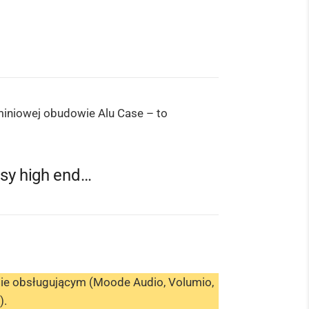
miniowej obudowie Alu Case – to
asy high end…
mie obsługującym
(Moode Audio, Volumio,
).