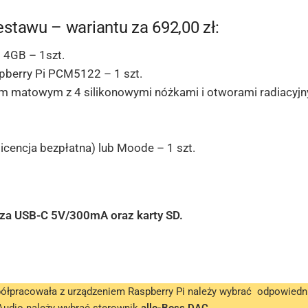
stawu – wariantu za 692,00 zł:
 4GB – 1szt.
pberry Pi PCM5122 – 1 szt.
 matowym z 4 silikonowymi nóżkami i otworami radiacyjn
cencja bezpłatna) lub Moode – 1 szt.
acza USB-C 5V/300mA oraz karty SD.
łpracowała z urządzeniem Raspberry Pi należy wybrać odpowiedn