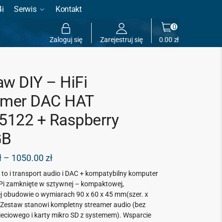
4i
Serwis
Kontakt
0
Zaloguj się
Zarejestruj się
0.00
zł
aw DIY – HiFi
amer DAC HAT
122 + Raspberry
GB
ł
–
1050.00
zł
to i transport audio i DAC + k
ompatybilny komputer
Pi zamknięte w sztywnej – kompaktowej,
j obudowie o wymiarach 90 x 60 x 45 mm(szer. x
. Zestaw stanowi kompletny streamer audio (bez
ieciowego i karty mikro SD z systemem).
Wsparcie