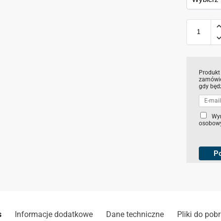
Produkt
zamówie
gdy będ
C
Wy
osobowy
h
e
c
k
P
b
o
x
e
s
*
s
Informacje dodatkowe
Dane techniczne
Pliki do pob