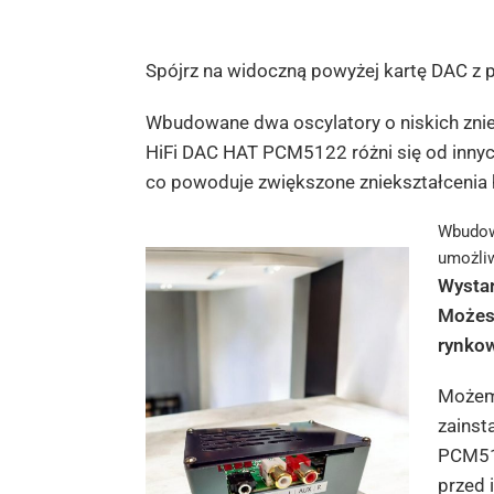
Spójrz na widoczną powyżej kartę DAC z 
Wbudowane dwa oscylatory o niskich znie
HiFi DAC HAT PCM5122 różni się od innyc
co powoduje zwiększone zniekształcenia
Wbudowa
umożliw
Wystar
Możesz
rynkow
Możemy
zainst
PCM512
przed 