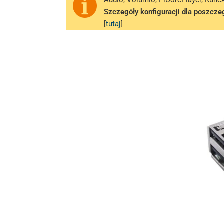
Audio, Volumio, PiCorePlayer, Rune
Szczegóły konfiguracji dla poszcze
[
tutaj
]