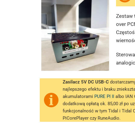
Zestaw t
over PC
Częstoś
wiernoś
Sterowa
analogi
Zasilacz 5V DC USB-C
dostarczamy 
najlepszego efektu i braku zniekszt
akumulatorami
PURE PI II
albo IAN 
dodatkową opłatą ok. 85,00 zł po 
funkcjonalność w tym Tidal i Tidal
PiCorePlayer czy RuneAudio.