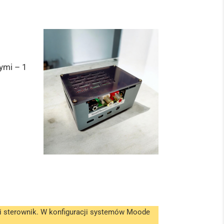
ymi – 1
i sterownik. W konfiguracji systemów Moode