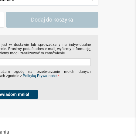
Dodaj do koszyka
 jest w dostawie lub sprowadzany na indywidualne
nie. Prosimy podać adres e-mail, wyślemy informację,
ziemy mogli zrealizować to zamówienie.
rażam zgodę na przetwarzanie moich danych
ch zgodnie z
Polityką Prywatności
*
owiadom mnie!
rania