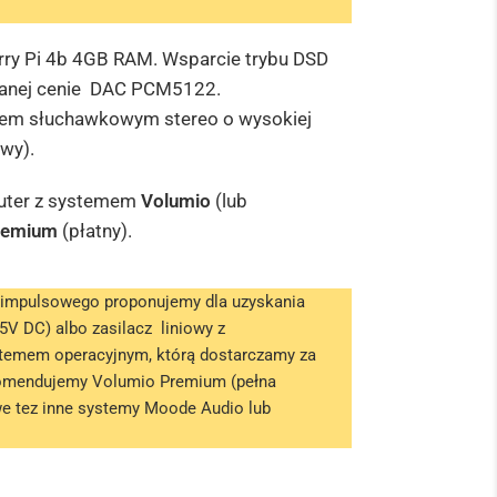
rry Pi 4b 4GB RAM.
Wsparcie trybu DSD
anej cenie
DAC PCM5122.
em słuchawkowym stereo o wysokiej
wy).
puter z systemem
Volumio
(lub
remium
(płatny).
a impulsowego proponujemy dla uzyskania
5V DC) albo zasilacz liniowy z
stemem operacyjnym, którą dostarczamy za
ekomendujemy Volumio Premium (pełna
iwe tez inne systemy Moode Audio lub