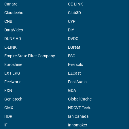
Canare
CE-LINK
Cloudecho
Club3D
CNB
CYP
DataVideo
DIY
DUNE HD
DVDO
E-LINK
EGreat
Empire State Filter Company, INC.
ESC
Euroshine
Eversolo
EXT LKG
EZCast
Feelworld
Fosi Audio
FXN
GDA
Geniatech
Global Cache
GMX
HDCVT Tech.
HDR
Ian Canada
iFi
Innomaker