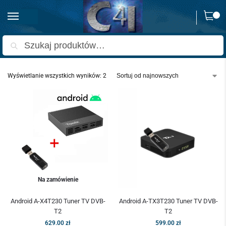
0
Strona główna
Produkty oznaczone “android smart tv”
/
Szukaj
Wyświetlanie wszystkich wyników: 2
Na zamówienie
Android A-X4T230 Tuner TV DVB-
Android A-TX3T230 Tuner TV DVB-
T2
T2
629.00
zł
599.00
zł