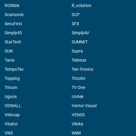
RGBlink
R_volution
Scansonic
SCP
SecuFirst
SFX
Simply45
SimplyAV
StarTech
SUMMIT
SUN
Supra
Tanix
Telestar
TempoTec
Ten-Tronics
Topping
Tricolor
Trivum
TV One
Ugoos
Unitek
VDWALL
Vector Visual
Velocap
VENSS
Vitalco
Vlinka
VNS
WiiM