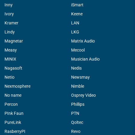
Inny
iSmart
Ivory
Keene
Kramer
LAN
Lindy
LKG
Magnetar
Matrix Audio
Measy
Mecool
MINIX
Musician Audio
Nagasoft
Nedis
Netio
Newsmay
Nexmosphere
Nimble
No name
Osprey Video
Percon
Phillips
PInk Faun
PTN
PureLink
Qoltec
RasberryPI
Revo