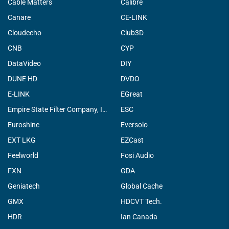
Cable Matters
Calibre
Canare
CE-LINK
Cloudecho
Club3D
CNB
CYP
DataVideo
DIY
DUNE HD
DVDO
E-LINK
EGreat
Empire State Filter Company, INC.
ESC
Euroshine
Eversolo
EXT LKG
EZCast
Feelworld
Fosi Audio
FXN
GDA
Geniatech
Global Cache
GMX
HDCVT Tech.
HDR
Ian Canada