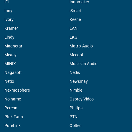
iFi
Innomaker
Inny
iSmart
Ivory
Keene
Kramer
LAN
Lindy
LKG
Magnetar
Matrix Audio
Measy
Mecool
MINIX
Musician Audio
Nagasoft
Nedis
Netio
Newsmay
Nexmosphere
Nimble
No name
Osprey Video
Percon
Phillips
PInk Faun
PTN
PureLink
Qoltec