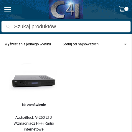
0
Strona główna
Produkty oznaczone “AudioBlock V-250 LTD”
/
Szukaj
Wyświetlanie jednego wyniku
Na zamówienie
AudioBlock V-250 LTD
Wzmacniacz Hi-Fi Radio
internetowe