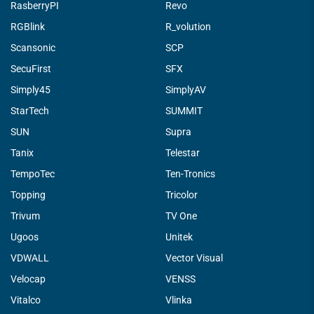
RasberryPI
Revo
RGBlink
R_volution
Scansonic
SCP
SecuFirst
SFX
Simply45
SimplyAV
StarTech
SUMMIT
SUN
Supra
Tanix
Telestar
TempoTec
Ten-Tronics
Topping
Tricolor
Trivum
TV One
Ugoos
Unitek
VDWALL
Vector Visual
Velocap
VENSS
Vitalco
Vlinka