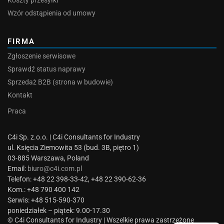
Koszty przesyłki
Wzór odstąpienia od umowy
FIRMA
Zgłoszenie serwisowe
Sprawdź status naprawy
Sprzedaż B2B (strona w budowie)
Kontakt
Praca
C4i Sp. z.o.o. | C4i Consultants for Industry
ul. Księcia Ziemowita 53 (bud. 3B, piętro 1)
03-885 Warszawa, Poland
Email:
biuro@c4i.com.pl
Telefon: +48 22 398-33-42, +48 22 390-62-36
Kom.: +48 790 400 142
Serwis: +48 515-590-370
poniedziałek – piątek: 9.00-17.30
© C4i Consultants for Industry | Wszelkie prawa zastrzeżone