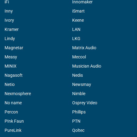
iFi
Innomaker
Inny
iSmart
Ivory
Keene
Kramer
LAN
Lindy
LKG
Magnetar
Matrix Audio
Measy
Mecool
MINIX
Musician Audio
Nagasoft
Nedis
Netio
Newsmay
Nexmosphere
Nimble
No name
Osprey Video
Percon
Phillips
PInk Faun
PTN
PureLink
Qoltec