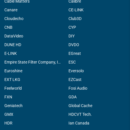
Cable Matters
Calibre
Canare
CE-LINK
Cloudecho
Club3D
CNB
CYP
DataVideo
DIY
DUNE HD
DVDO
E-LINK
EGreat
Empire State Filter Company, INC.
ESC
Euroshine
Eversolo
EXT LKG
EZCast
Feelworld
Fosi Audio
FXN
GDA
Geniatech
Global Cache
GMX
HDCVT Tech.
HDR
Ian Canada