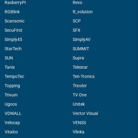
RasberryPI
Revo
RGBlink
R_volution
Scansonic
SCP
SecuFirst
SFX
Simply45
SimplyAV
StarTech
SUMMIT
SUN
Supra
Tanix
Telestar
TempoTec
Ten-Tronics
Topping
Tricolor
Trivum
TV One
Ugoos
Unitek
VDWALL
Vector Visual
Velocap
VENSS
Vitalco
Vlinka