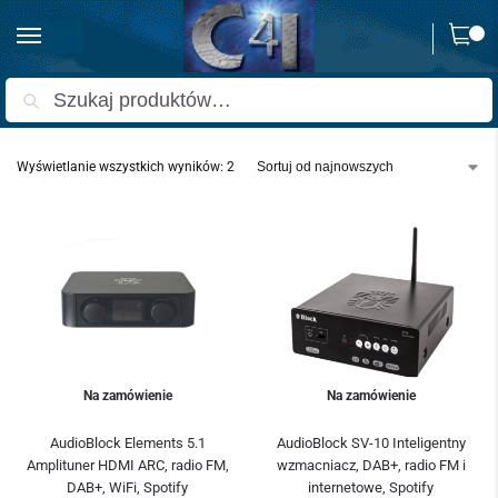
0
Strona główna
Produkty oznaczone “Block SV-10”
/
Szukaj
Wyświetlanie wszystkich wyników: 2
Na zamówienie
Na zamówienie
AudioBlock Elements 5.1
AudioBlock SV-10 Inteligentny
Amplituner HDMI ARC, radio FM,
wzmacniacz, DAB+, radio FM i
DAB+, WiFi, Spotify
internetowe, Spotify