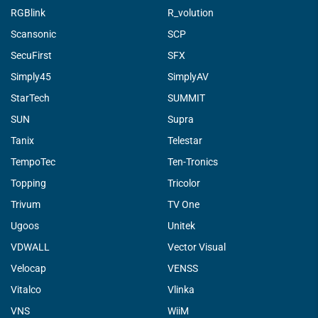
RGBlink
R_volution
Scansonic
SCP
SecuFirst
SFX
Simply45
SimplyAV
StarTech
SUMMIT
SUN
Supra
Tanix
Telestar
TempoTec
Ten-Tronics
Topping
Tricolor
Trivum
TV One
Ugoos
Unitek
VDWALL
Vector Visual
Velocap
VENSS
Vitalco
Vlinka
VNS
WiiM