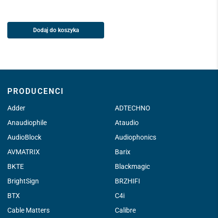
Dodaj do koszyka
PRODUCENCI
Adder
ADTECHNO
Anaudiophile
Ataudio
AudioBlock
Audiophonics
AVMATRIX
Barix
BKTE
Blackmagic
BrightSign
BRZHIFI
BTX
C4i
Cable Matters
Calibre