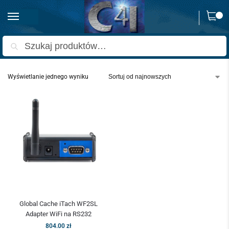
0
Strona główna
Produkty oznaczone “iTach WF2SL”
/
Szukaj
Wyświetlanie jednego wyniku
Global Cache iTach WF2SL
Adapter WiFi na RS232
804.00
zł