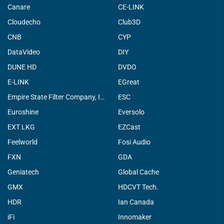
Canare
CE-LINK
Cloudecho
Club3D
CNB
CYP
DataVideo
DIY
DUNE HD
DVDO
E-LINK
EGreat
Empire State Filter Company, INC.
ESC
Euroshine
Eversolo
EXT LKG
EZCast
Feelworld
Fosi Audio
FXN
GDA
Geniatech
Global Cache
GMX
HDCVT Tech.
HDR
Ian Canada
iFi
Innomaker