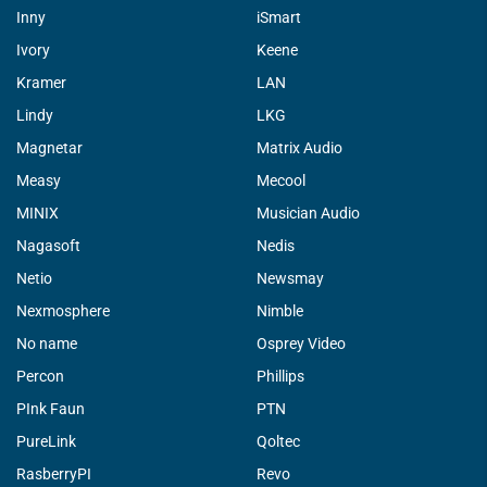
Inny
iSmart
Ivory
Keene
Kramer
LAN
Lindy
LKG
Magnetar
Matrix Audio
Measy
Mecool
MINIX
Musician Audio
Nagasoft
Nedis
Netio
Newsmay
Nexmosphere
Nimble
No name
Osprey Video
Percon
Phillips
PInk Faun
PTN
PureLink
Qoltec
RasberryPI
Revo