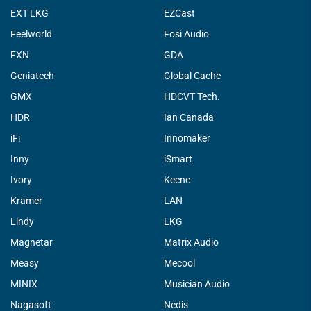
EXT LKG
EZCast
Feelworld
Fosi Audio
FXN
GDA
Geniatech
Global Cache
GMX
HDCVT Tech.
HDR
Ian Canada
iFi
Innomaker
Inny
iSmart
Ivory
Keene
Kramer
LAN
Lindy
LKG
Magnetar
Matrix Audio
Measy
Mecool
MINIX
Musician Audio
Nagasoft
Nedis