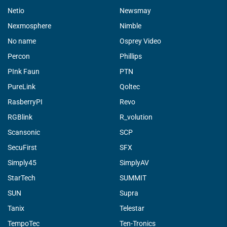
Netio
Newsmay
Nexmosphere
Nimble
No name
Osprey Video
Percon
Phillips
PInk Faun
PTN
PureLink
Qoltec
RasberryPI
Revo
RGBlink
R_volution
Scansonic
SCP
SecuFirst
SFX
Simply45
SimplyAV
StarTech
SUMMIT
SUN
Supra
Tanix
Telestar
TempoTec
Ten-Tronics