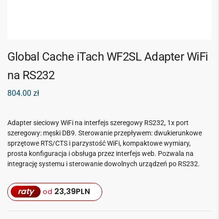
Global Cache iTach WF2SL Adapter WiFi
na RS232
804.00
zł
Adapter sieciowy WiFi na interfejs szeregowy RS232, 1x port
szeregowy: męski DB9. Sterowanie przepływem: dwukierunkowe
sprzętowe RTS/CTS i parzystość WiFi, kompaktowe wymiary,
prosta konfiguracja i obsługa przez interfejs web. Pozwala na
integrację systemu i sterowanie dowolnych urządzeń po RS232.
raty
23,39
PLN
od