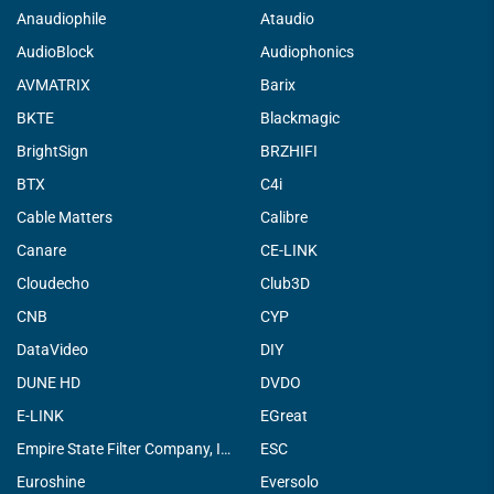
Anaudiophile
Ataudio
AudioBlock
Audiophonics
AVMATRIX
Barix
BKTE
Blackmagic
BrightSign
BRZHIFI
BTX
C4i
Cable Matters
Calibre
Canare
CE-LINK
Cloudecho
Club3D
CNB
CYP
DataVideo
DIY
DUNE HD
DVDO
E-LINK
EGreat
Empire State Filter Company, INC.
ESC
Euroshine
Eversolo