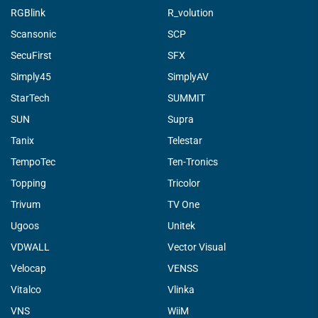
RGBlink
R_volution
Scansonic
SCP
SecuFirst
SFX
Simply45
SimplyAV
StarTech
SUMMIT
SUN
Supra
Tanix
Telestar
TempoTec
Ten-Tronics
Topping
Tricolor
Trivum
TV One
Ugoos
Unitek
VDWALL
Vector Visual
Velocap
VENSS
Vitalco
Vlinka
VNS
WiiM