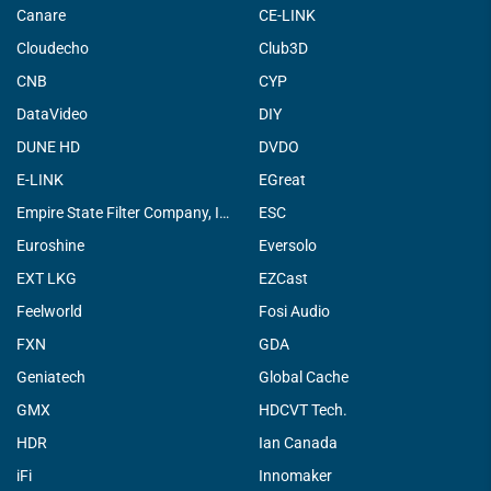
Canare
CE-LINK
Cloudecho
Club3D
CNB
CYP
DataVideo
DIY
DUNE HD
DVDO
E-LINK
EGreat
Empire State Filter Company, INC.
ESC
Euroshine
Eversolo
EXT LKG
EZCast
Feelworld
Fosi Audio
FXN
GDA
Geniatech
Global Cache
GMX
HDCVT Tech.
HDR
Ian Canada
iFi
Innomaker