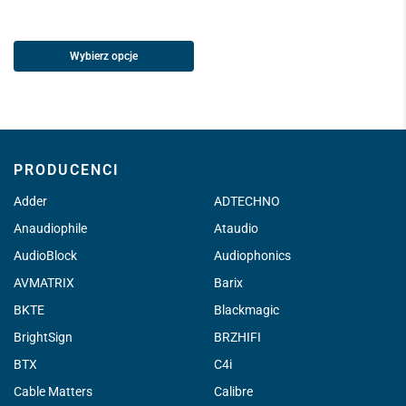
Wybierz opcje
PRODUCENCI
Adder
ADTECHNO
Anaudiophile
Ataudio
AudioBlock
Audiophonics
AVMATRIX
Barix
BKTE
Blackmagic
BrightSign
BRZHIFI
BTX
C4i
Cable Matters
Calibre