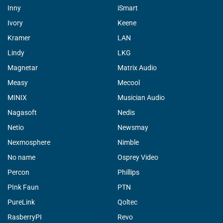
Inny
iSmart
Ivory
Keene
Kramer
LAN
Lindy
LKG
Magnetar
Matrix Audio
Measy
Mecool
MINIX
Musician Audio
Nagasoft
Nedis
Netio
Newsmay
Nexmosphere
Nimble
No name
Osprey Video
Percon
Phillips
PInk Faun
PTN
PureLink
Qoltec
RasberryPI
Revo