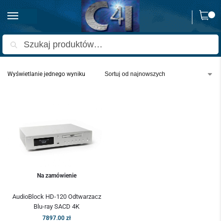
0
Strona główna
Produkty oznaczone “SACD”
/
Szukaj
Wyświetlanie jednego wyniku
Na zamówienie
AudioBlock HD-120 Odtwarzacz
Blu-ray SACD 4K
7897.00
zł