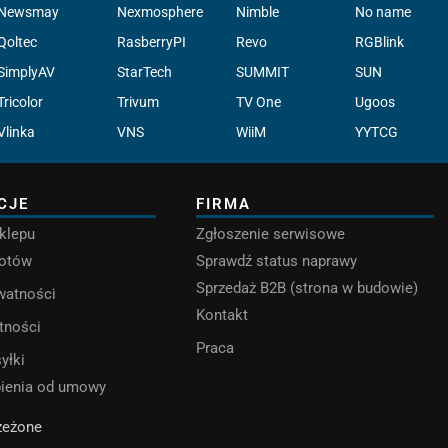
Newsmay
Nexmosphere
Nimble
No name
Qoltec
RasberryPI
Revo
RGBlink
SimplyAV
StarTech
SUMMIT
SUN
Tricolor
Trivum
TV One
Ugoos
Vlinka
VNS
WiiM
YYTCG
CJE
FIRMA
klepu
Zgłoszenie serwisowe
rotów
Sprawdź status naprawy
Sprzedaż B2B (strona w budowie)
ywatności
Kontakt
tności
Praca
yłki
pienia od umowy
rzeżone