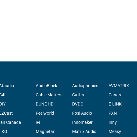
Ataudio
AudioBlock
Audiophonics
AVMATRIX
C4i
Cable Matters
Calibre
Canare
DIY
DUNE HD
DVDO
E-LINK
EZCast
Feelworld
Fosi Audio
FXN
Ian Canada
iFi
Innomaker
Inny
LKG
Magnetar
Matrix Audio
Measy