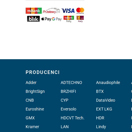
PRODUCENCI
Adder
ADTECHNO
Anaudiophile
BrightSign
BRZHIFI
BTX
CNB
CYP
DataVideo
Euroshine
Eversolo
EXT LKG
GMX
HDCVT Tech.
HDR
Kramer
LAN
Lindy