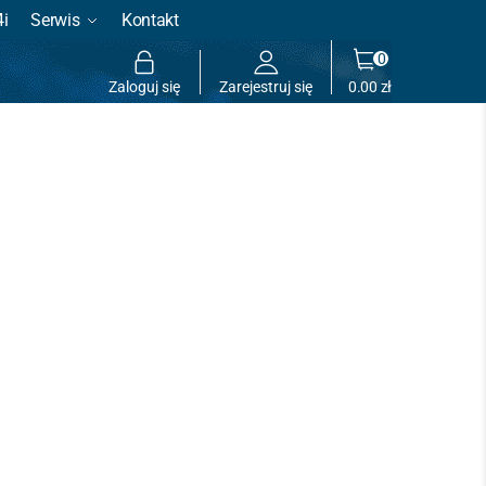
4i
Serwis
Kontakt
0
Zaloguj się
Zarejestruj się
0.00
zł