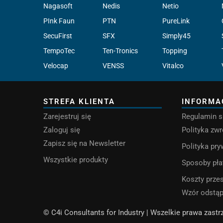
Nagasoft
Nedis
Netio
PInk Faun
PTN
PureLink
SecuFirst
SFX
Simply45
TempoTec
Ten-Tronics
Topping
Velocap
VENSS
Vitalco
STREFA KLIENTA
INFORMA
Zarejestruj się
Regulamin s
Zaloguj się
Polityka zw
Zapisz się na Newsletter
Polityka pr
Wszystkie produkty
Sposoby pła
Koszty przes
Wzór odstą
© C4i Consultants for Industry | Wszelkie prawa zast