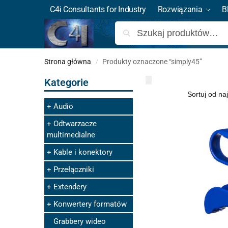
C4i Consultants for Industry
Rozwiązania
B
Strona główna
Produkty oznaczone “simply45”
/
Kategorie
Audio
Odtwarzacze
multimedialne
Kable i konektory
Przełączniki
Extendery
Konwertery formatów
Grabbery wideo