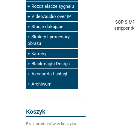
Rozdzielacze sygnału
Video/audio over IP
SCP SIMP
Stacje dokujące
stripper 
Skalery i procesory
obrazu
Kamery
Blackmagic Design
Akcesoria i usługi
Archiwum
Koszyk
Brak produktów w koszyku.