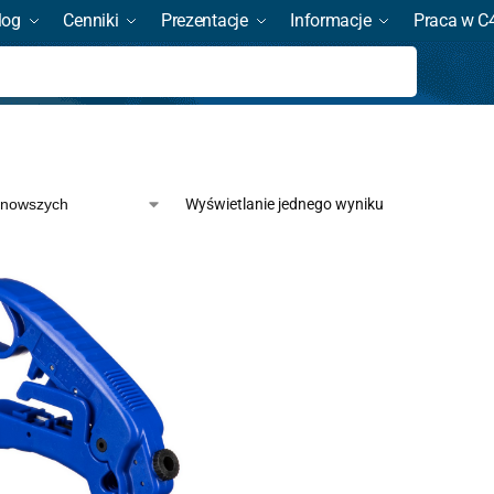
log
Cenniki
Prezentacje
Informacje
Praca w C
Szukaj
Wyświetlanie jednego wyniku