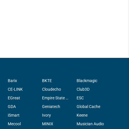
Barix
BKTE
Blackmagic
CE-LINK
Cloudecho
Club3D
EGreat
Empire State Filter Company, INC.
ESC
GDA
Geniatech
Global Cache
iSmart
Ivory
Keene
Mecool
MINIX
Musician Audio