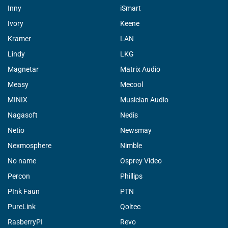
Inny
iSmart
Ivory
Keene
Kramer
LAN
Lindy
LKG
Magnetar
Matrix Audio
Measy
Mecool
MINIX
Musician Audio
Nagasoft
Nedis
Netio
Newsmay
Nexmosphere
Nimble
No name
Osprey Video
Percon
Phillips
PInk Faun
PTN
PureLink
Qoltec
RasberryPI
Revo