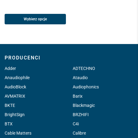
Wybierz opcje
PRODUCENCI
Adder
ADTECHNO
Anaudiophile
Ataudio
AudioBlock
Audiophonics
AVMATRIX
Barix
BKTE
Blackmagic
BrightSign
BRZHIFI
BTX
C4i
Cable Matters
Calibre