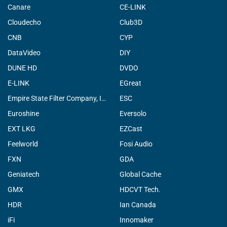
Canare
CE-LINK
Cloudecho
Club3D
CNB
CYP
DataVideo
DIY
DUNE HD
DVDO
E-LINK
EGreat
Empire State Filter Company, INC.
ESC
Euroshine
Eversolo
EXT LKG
EZCast
Feelworld
Fosi Audio
FXN
GDA
Geniatech
Global Cache
GMX
HDCVT Tech.
HDR
Ian Canada
iFi
Innomaker