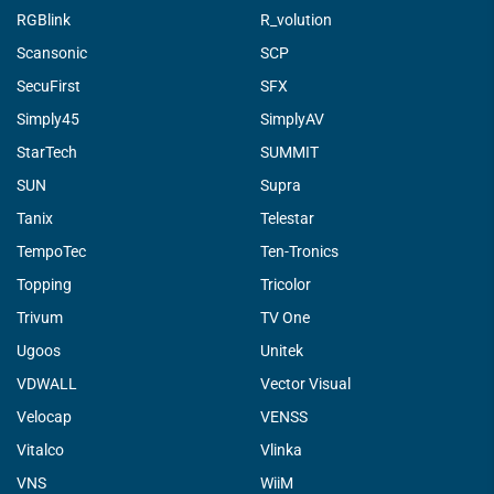
RGBlink
R_volution
Scansonic
SCP
SecuFirst
SFX
Simply45
SimplyAV
StarTech
SUMMIT
SUN
Supra
Tanix
Telestar
TempoTec
Ten-Tronics
Topping
Tricolor
Trivum
TV One
Ugoos
Unitek
VDWALL
Vector Visual
Velocap
VENSS
Vitalco
Vlinka
VNS
WiiM