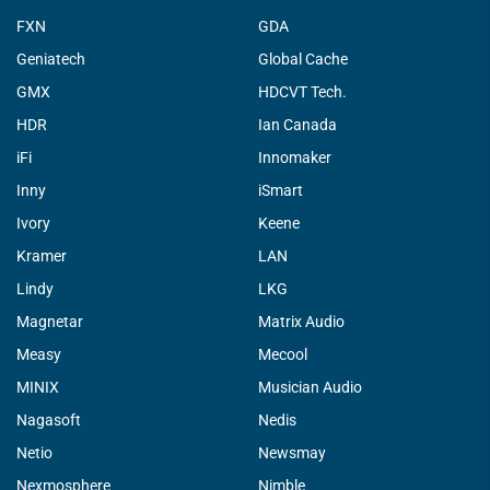
FXN
GDA
Geniatech
Global Cache
GMX
HDCVT Tech.
HDR
Ian Canada
iFi
Innomaker
Inny
iSmart
Ivory
Keene
Kramer
LAN
Lindy
LKG
Magnetar
Matrix Audio
Measy
Mecool
MINIX
Musician Audio
Nagasoft
Nedis
Netio
Newsmay
Nexmosphere
Nimble