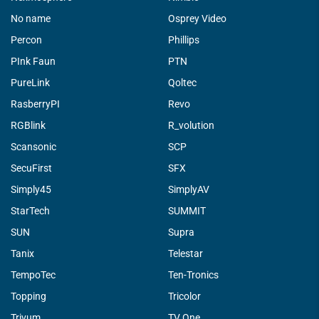
No name
Osprey Video
Percon
Phillips
PInk Faun
PTN
PureLink
Qoltec
RasberryPI
Revo
RGBlink
R_volution
Scansonic
SCP
SecuFirst
SFX
Simply45
SimplyAV
StarTech
SUMMIT
SUN
Supra
Tanix
Telestar
TempoTec
Ten-Tronics
Topping
Tricolor
Trivum
TV One