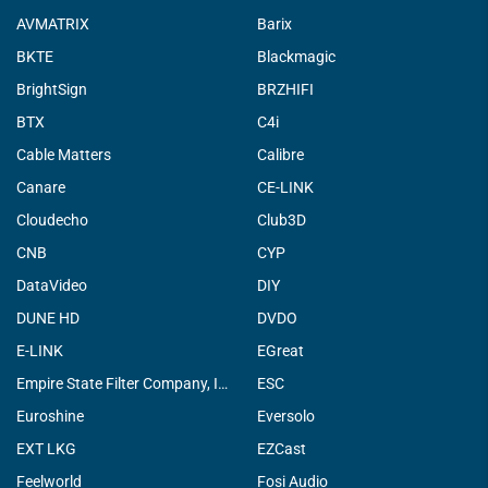
AVMATRIX
Barix
BKTE
Blackmagic
BrightSign
BRZHIFI
BTX
C4i
Cable Matters
Calibre
Canare
CE-LINK
Cloudecho
Club3D
CNB
CYP
DataVideo
DIY
DUNE HD
DVDO
E-LINK
EGreat
Empire State Filter Company, INC.
ESC
Euroshine
Eversolo
EXT LKG
EZCast
Feelworld
Fosi Audio