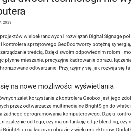
utera
A 2023
projektów wieloekranowych i rozwiązań Digital Signage po
 i kontrolera sprzętowego GeoBox tworzy potężną synergię,
zarządzanie treścią. Dzięki swoim odpowiednim rolom i moż
c płynne mieszanie, precyzyjne kadrowanie obrazu, łączeni
hronizowane odtwarzanie. Przyjrzyjmy się, jak rozwija się ta
się na nowe możliwości wyświetlania
ównych zalet korzystania z kontrolera Geobox jest jego zd
ych przez odtwarzacze multimedialne BrightSign do właści
a żadnego oprogramowania komputerowego. Dzięki kontr
, niezależnie od tego, czy ma on funkcję edge blending, czy 
ci BrightSign na łącznym obrazie z wielu projektorów. Dod