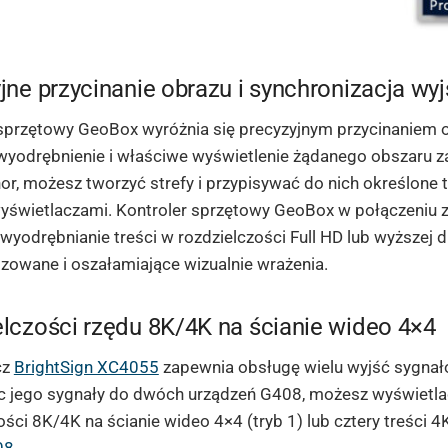
jne przycinanie obrazu i synchronizacja wy
sprzętowy GeoBox wyróżnia się precyzyjnym przycinaniem o
yodrębnienie i właściwe wyświetlenie żądanego obszaru za
or, możesz tworzyć strefy i przypisywać do nich określone t
yświetlaczami. Kontroler sprzętowy GeoBox w połączeniu 
wyodrębnianie treści w rozdzielczości Full HD lub wyższej 
zowane i oszałamiające wizualnie wrażenia.
lczości rzędu 8K/4K na ścianie wideo 4×4
cz
BrightSign XC4055
zapewnia obsługę wielu wyjść sygnał
ąc jego sygnały do dwóch urządzeń G408, możesz wyświetla
ości 8K/4K na ścianie wideo 4×4 (tryb 1) lub cztery treści 4K