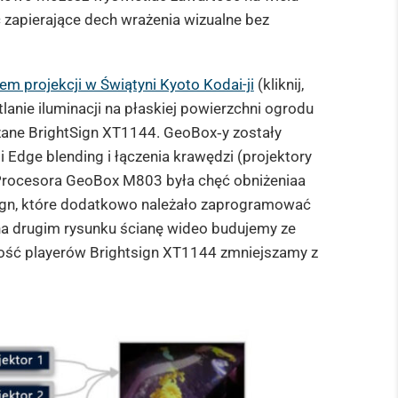
c zapierające dech wrażenia wizualne bez
em projekcji w Świątyni Kyoto Kodai-ji
(kliknij,
lanie iluminacji na płaskiej powierzchni ogrodu
ane BrightSign XT1144. GeoBox‑y zostały
 Edge blending i łączenia krawędzi (projektory
ie Procesora GeoBox M803 była chęć obniżeniaa
sign, które dodatkowo należało zaprogramować
 na drugim rysunku ścianę wideo budujemy ze
lość playerów Brightsign XT1144 zmniejszamy z