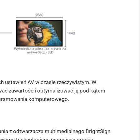
ych ustawień AV w czasie rzeczywistym. W
ać zawartość i optymalizować ją pod kątem
rogramowania komputerowego.
stania z odtwarzacza multimedialnego BrightSign
wiema technologiami usprawnia proces