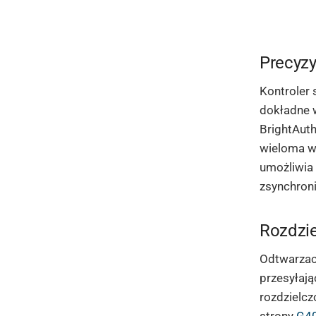
Precyzy
Kontroler 
dokładne w
BrightAuth
wieloma w
umożliwia 
zsynchroni
Rozdzie
Odtwarza
przesyłaj
rozdzielcz