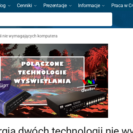
log
Cenniki
Prezentacje
Informacje
Praca w C
Szukaj
ii nie wymagających komputera
rgia dwóch technologii nie 