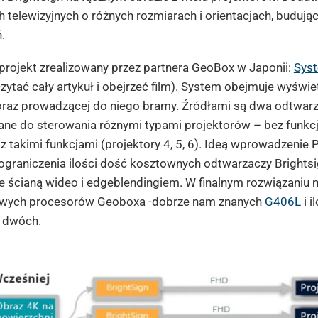
 telewizyjnych o różnych rozmiarach i orientacjach, budują
.
rojekt zrealizowany przez partnera GeoBox w Japonii:
Syst
zytać cały artykuł i obejrzeć film). System obejmuje wyświet
oraz prowadzącej do niego bramy. Źródłami są dwa odtwarz
ne do sterowania różnymi typami projektorów – bez funkcji
ub z takimi funkcjami (projektory 4, 5, 6). Ideą wprowadzen
 ograniczenia ilości dość kosztownych odtwarzaczy Bright
e ścianą wideo i edgeblendingiem. W finalnym rozwiązaniu
wych procesorów Geoboxa -dobrze nam znanych
G406L
i i
o dwóch.