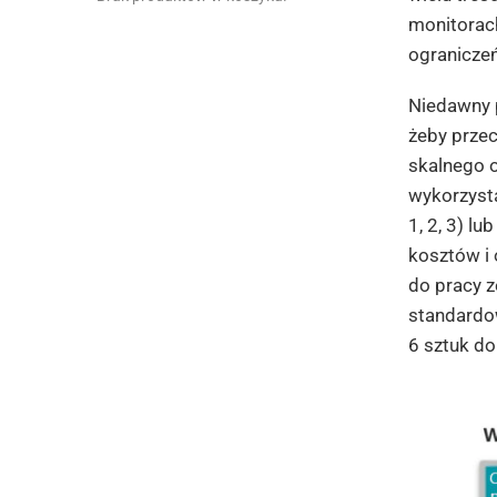
monitorach
ograniczeń
Niedawny p
żeby przec
skalnego 
wykorzysta
1, 2, 3) l
kosztów i
do pracy z
standardo
6 sztuk d