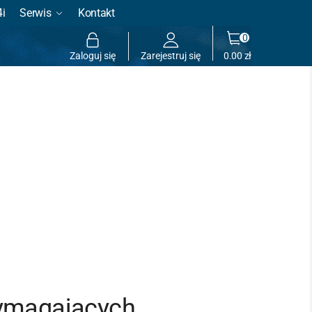
4i
Serwis
Kontakt
0
Zaloguj się
Zarejestruj się
0.00
zł
wymagających