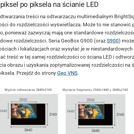
piksel po piksela na ścianie LED
dtwarzania treści na odtwarzaczu multimedialnym BrightSi
ości do rozdzielczości wyświetlacza. Może to nie stanowi
eo, ponieważ zazwyczaj mają one standardowe rozdzielczoś
rdowe rozdzielczości. Seria GeoBox G900 (oraz
S900
) może
ościach i lokalizacjach oraz wysyłać je w niestandardowych 
ć treść w tej samej rozdzielczości co ściana LED i odtwo
cia obrazu i uzyskania zoptymalizowanej rozdzielczości na 
piksela. Przejdź do strony
Geo VNS
.