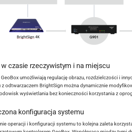
 w czasie rzeczywistym i na miejscu
 GeoBox umożliwiają regulację obrazu, rozdzielczości i inn
u z odtwarzaczem BrightSign można dynamicznie modyfikow
rodowisk wyświetlania bez konieczności korzystania z op
zona konfiguracja systemu
ie operacji i konfiguracji systemu to kolejna zaleta korzy
przętowym kontrolerem GeoBox. Współpraca między tymi d