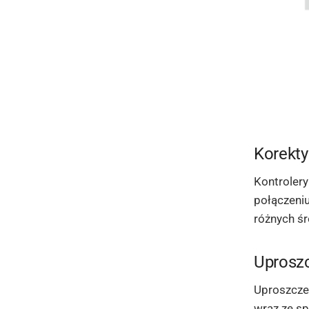
Korekty
Kontrolery
połączeni
różnych ś
Uproszc
Uproszczen
wraz ze s