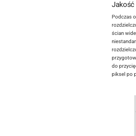
Jakość 
Podczas o
rozdzielcz
ścian wid
niestanda
rozdzielcz
przygotowa
do przycię
piksel po 