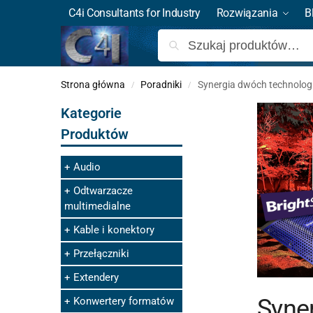
C4i Consultants for Industry
Rozwiązania
B
Strona główna
Poradniki
Synergia dwóch technolog
/
/
Kategorie
Produktów
Audio
Odtwarzacze
multimedialne
Kable i konektory
Przełączniki
Extendery
Syne
Konwertery formatów