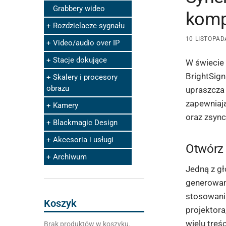
Grabbery wideo
komp
Rozdzielacze sygnału
10 LISTOPAD
Video/audio over IP
Stacje dokujące
W świecie 
BrightSign
Skalery i procesory
obrazu
upraszcza 
zapewniają
Kamery
oraz zsync
Blackmagic Design
Akcesoria i usługi
Otwórz 
Archiwum
Jedną z gł
generowan
stosowani
Koszyk
projektora
wielu treś
Brak produktów w koszyku.