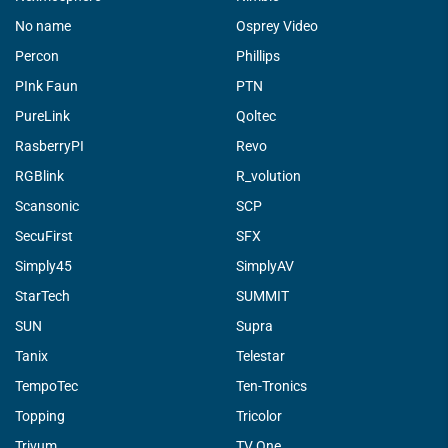
No name
Osprey Video
Percon
Phillips
PInk Faun
PTN
PureLink
Qoltec
RasberryPI
Revo
RGBlink
R_volution
Scansonic
SCP
SecuFirst
SFX
Simply45
SimplyAV
StarTech
SUMMIT
SUN
Supra
Tanix
Telestar
TempoTec
Ten-Tronics
Topping
Tricolor
Trivum
TV One