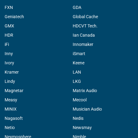
FXN
GDA
Geniatech
Global Cache
GMX
HDCVT Tech.
HDR
Ian Canada
iFi
Innomaker
Inny
iSmart
Ivory
Keene
Kramer
LAN
Lindy
LKG
Magnetar
Matrix Audio
Measy
Mecool
MINIX
Musician Audio
Nagasoft
Nedis
Netio
Newsmay
Nexmosphere
Nimble