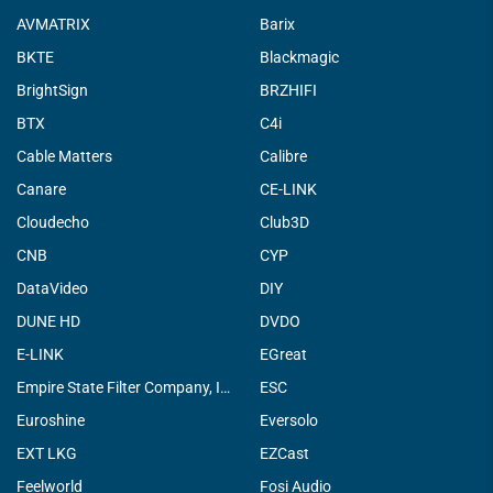
AVMATRIX
Barix
BKTE
Blackmagic
BrightSign
BRZHIFI
BTX
C4i
Cable Matters
Calibre
Canare
CE-LINK
Cloudecho
Club3D
CNB
CYP
DataVideo
DIY
DUNE HD
DVDO
E-LINK
EGreat
Empire State Filter Company, INC.
ESC
Euroshine
Eversolo
EXT LKG
EZCast
Feelworld
Fosi Audio