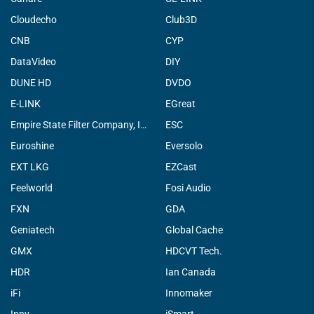
Cloudecho
Club3D
CNB
CYP
DataVideo
DIY
DUNE HD
DVDO
E-LINK
EGreat
Empire State Filter Company, INC.
ESC
Euroshine
Eversolo
EXT LKG
EZCast
Feelworld
Fosi Audio
FXN
GDA
Geniatech
Global Cache
GMX
HDCVT Tech.
HDR
Ian Canada
iFi
Innomaker