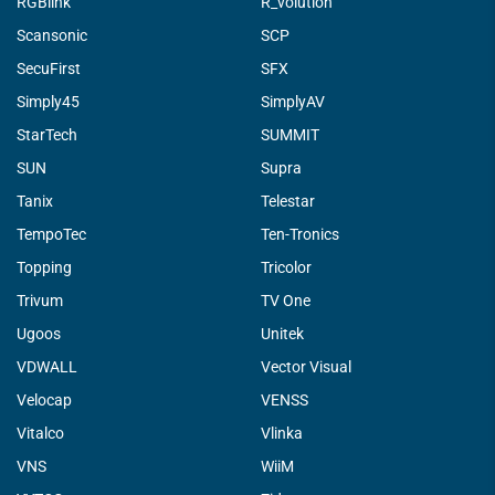
RGBlink
R_volution
Scansonic
SCP
SecuFirst
SFX
Simply45
SimplyAV
StarTech
SUMMIT
SUN
Supra
Tanix
Telestar
TempoTec
Ten-Tronics
Topping
Tricolor
Trivum
TV One
Ugoos
Unitek
VDWALL
Vector Visual
Velocap
VENSS
Vitalco
Vlinka
VNS
WiiM