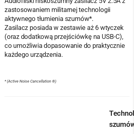
Audiofilski niskoszumny zasilacz 5V 2.5A z
zastosowaniem militarnej technologii
aktywnego tłumienia szumów*.
Zasilacz posiada w zestawie aż 6 wtyczek
(oraz dodatkową przejściówkę na USB-C),
co umożliwia dopasowanie do praktycznie
każdego urządzenia.
* (Active Noise Cancellation ®)
Technol
szumó