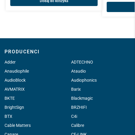
Dodaj do koszyka
PRODUCENCI
Adder
ADTECHNO
Anaudiophile
Ataudio
AudioBlock
Audiophonics
AVMATRIX
Barix
BKTE
Blackmagic
BrightSign
BRZHIFI
BTX
C4i
Cable Matters
Calibre
Canare
CE-LINK