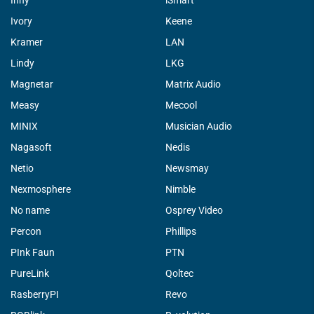
Inny
iSmart
Ivory
Keene
Kramer
LAN
Lindy
LKG
Magnetar
Matrix Audio
Measy
Mecool
MINIX
Musician Audio
Nagasoft
Nedis
Netio
Newsmay
Nexmosphere
Nimble
No name
Osprey Video
Percon
Phillips
PInk Faun
PTN
PureLink
Qoltec
RasberryPI
Revo