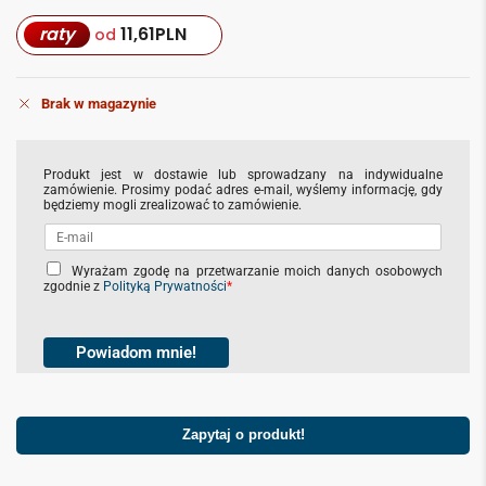
raty
11,61
PLN
od
Brak w magazynie
Produkt jest w dostawie lub sprowadzany na indywidualne
zamówienie. Prosimy podać adres e-mail, wyślemy informację, gdy
będziemy mogli zrealizować to zamówienie.
C
Wyrażam zgodę na przetwarzanie moich danych osobowych
zgodnie z
Polityką Prywatności
*
h
e
c
k
Powiadom mnie!
b
o
x
Zapytaj o produkt!
e
s
*