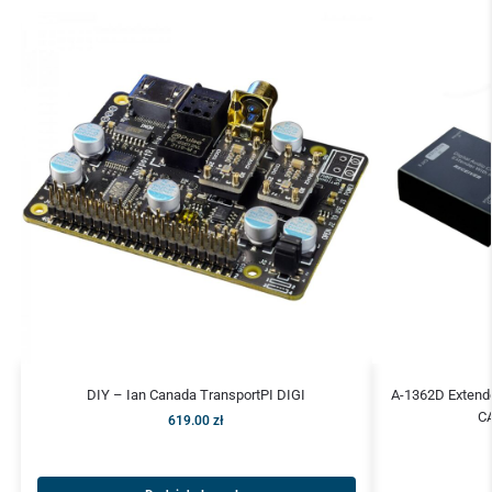
DIY – Ian Canada TransportPI DIGI
A-1362D Extende
C
619.00
zł