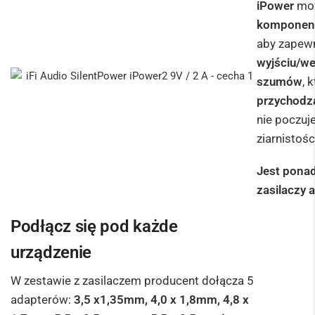
iPower
moż
komponent
aby zapew
wyjściu/we
szumów
, 
przychodzą
nie poczuj
ziarnistośc
Jest ponad
zasilaczy a
Podłącz się pod każde
urządzenie
W zestawie z zasilaczem producent dołącza 5
adapterów:
3,5 x1,35mm, 4,0 x 1,8mm, 4,8 x