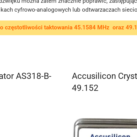
źwięku można zatem znacznie poprawić, zastępując
nikach cyfrowo-analogowych lub odtwarzaczach sieci
 o częstotliwości taktowania 45.1584 MHz oraz 49
lator AS318-B-
Accusilicon Cryst
49.152