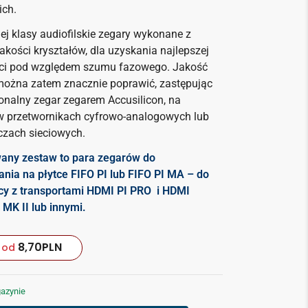
ich.
ej klasy audiofilskie zegary wykonane z
jakości kryształów, dla uzyskania najlepszej
ci pod względem szumu fazowego. Jakość
ożna zatem znacznie poprawić, zastępując
nalny zegar zegarem Accusilicon, na
w przetwornikach cyfrowo-analogowych lub
zach sieciowych.
any zestaw to para zegarów do
nia na płytce FIFO PI lub FIFO PI MA – do
cy z transportami HDMI PI PRO i HDMI
 MK II lub innymi.
8,70
PLN
od
azynie