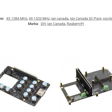
ów:
45.1584 MHz
,
49.1520 MHz
,
ian canada
,
Ian Canada SC-Pure
,
oscyl
Marka:
DIY
,
Ian Canada
,
RasberryPI