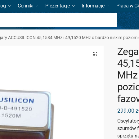
log
Cenniki
Prezentacje
Informacje
Praca w C
Szukaj
gary ACCUSILICON 45,1584 MHz i 49,1520 MHz o bardzo niskim poziom
Zega
45,1
MHz 
pozi
fazo
299.00
z
Oscylator
szumów f
sprzętu n