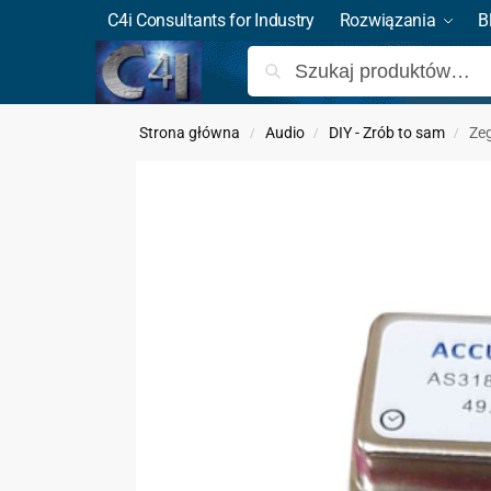
C4i Consultants for Industry
Rozwiązania
B
Strona główna
Audio
DIY - Zrób to sam
Ze
/
/
/