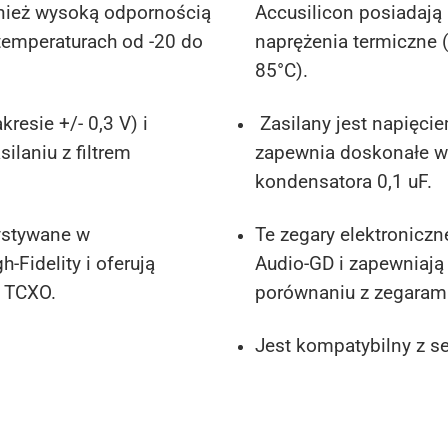
wnież wysoką odpornością
Accusilicon posiadają
temperaturach od -20 do
naprężenia termiczne 
85°C).
resie +/- 0,3 V) i
Zasilany jest napięciem
ilaniu z filtrem
zapewnia doskonałe wyn
kondensatora 0,1 uF.
ystywane w
Te zegary elektronicz
Fidelity i oferują
Audio-GD i zapewniaj
y TCXO.
porównaniu z zegaram
Jest kompatybilny z se