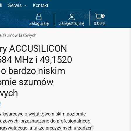
4i
Serwis
Kontakt
0
Zaloguj się
Zarejestruj się
0.00
zł
ie szumów fazowych
ry ACCUSILICON
584 MHz i 49,1520
o bardzo niskim
omie szumów
wych
ł
y kwarcowe o wyjątkowo niskim poziomie
azowych, przeznaczone do profesjonalnego
agrywającego, a także precyzyjnych urządzeń