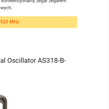
 konwencjonalny zegar zegarem
owych.
.1520 MHz
al Oscillator AS318-B-