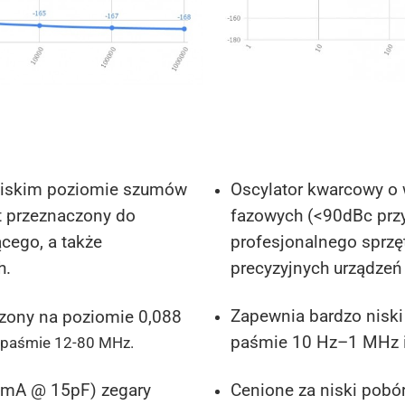
niskim poziomie szumów
Oscylator kwarcowy o
t przeznaczony do
fazowych (<90dBc przy
cego, a także
profesjonalnego sprzę
h.
precyzyjnych urządzeń 
Zapewnia bardzo niski 
rzony na poziomie 0,088
paśmie 10 Hz–1 MHz i
 paśmie 12-80 MHz.
5mA @ 15pF) zegary
Cenione za niski pob