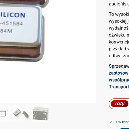
audiofilsk
To wysoki
wysokiej 
wydajnoś
dźwięku m
konwencjo
przykład 
odtwarzac
Sprzedaw
zastosowa
współpra
Transport
raty
1 w mag