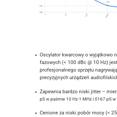
Oscylator kwarcowy o wyjątkowo 
fazowych (< 100 dBc @ 10 Hz) jes
profesjonalnego sprzętu nagrywają
precyzyjnych urządzeń audiofilskic
Zapewnia bardzo niski jitter – mie
pS w paśmie 10 Hz-1 MHz i 0167 pS w
Cenione za niski pobór mocy (< 2