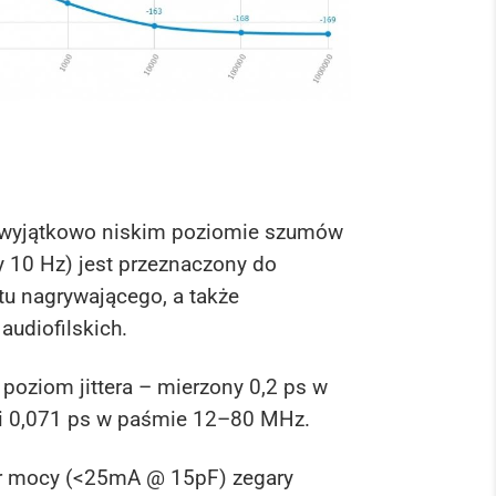
 wyjątkowo niskim poziomie szumów
 10 Hz) jest przeznaczony do
tu nagrywającego, a także
audiofilskich.
poziom jittera – mierzony 0,2 ps w
 0,071 ps w paśmie 12–80 MHz.
ór mocy (<25mA @ 15pF) zegary