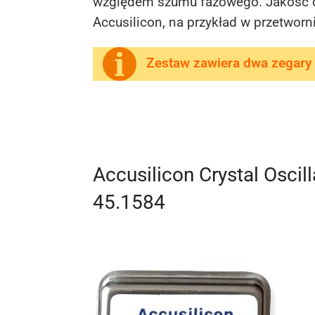
względem szumu fazowego. Jakość d
Accusilicon, na przykład w przetwor
Zestaw zawiera dwa zegary
Accusilicon Crystal Oscil
45.1584