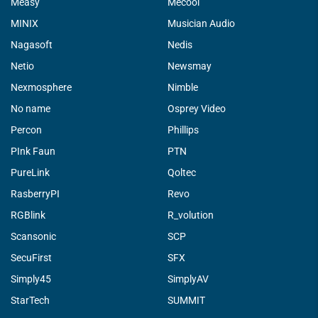
Measy
Mecool
MINIX
Musician Audio
Nagasoft
Nedis
Netio
Newsmay
Nexmosphere
Nimble
No name
Osprey Video
Percon
Phillips
PInk Faun
PTN
PureLink
Qoltec
RasberryPI
Revo
RGBlink
R_volution
Scansonic
SCP
SecuFirst
SFX
Simply45
SimplyAV
StarTech
SUMMIT