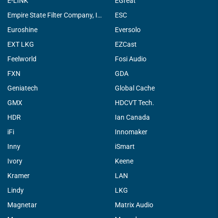
E-LINK
EGreat
Empire State Filter Company, INC.
ESC
Euroshine
Eversolo
EXT LKG
EZCast
Feelworld
Fosi Audio
FXN
GDA
Geniatech
Global Cache
GMX
HDCVT Tech.
HDR
Ian Canada
iFi
Innomaker
Inny
iSmart
Ivory
Keene
Kramer
LAN
Lindy
LKG
Magnetar
Matrix Audio