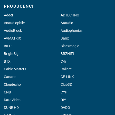
PRODUCENCI
Adder
ADTECHNO
Anaudiophile
Ataudio
AudioBlock
Audiophonics
AVMATRIX
Barix
BKTE
Blackmagic
BrightSign
BRZHIFI
BTX
C4i
Cable Matters
Calibre
Canare
CE-LINK
Cloudecho
Club3D
CNB
CYP
DataVideo
DIY
DUNE HD
DVDO