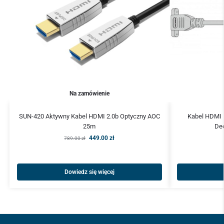
Na zamówienie
SUN-420 Aktywny Kabel HDMI 2.0b Optyczny AOC
Kabel HDMI 
25m
Dec
449.00
zł
789.00
zł
Dowiedz się więcej