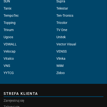
SUN
Supra
Tanix
Telestar
TempoTec
Ten-Tronics
Topping
Tricolor
Trivum
TV One
Ugoos
Unitek
VDWALL
Vector Visual
Velocap
VENSS
Vitalco
Vlinka
VNS
WiiM
YYTCG
Zidoo
STREFA KLIENTA
Zarejestruj się
Zaloguj się