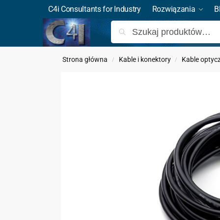
C4i Consultants for Industry
Rozwiązania
B
Strona główna
Kable i konektory
Kable optyc
/
/