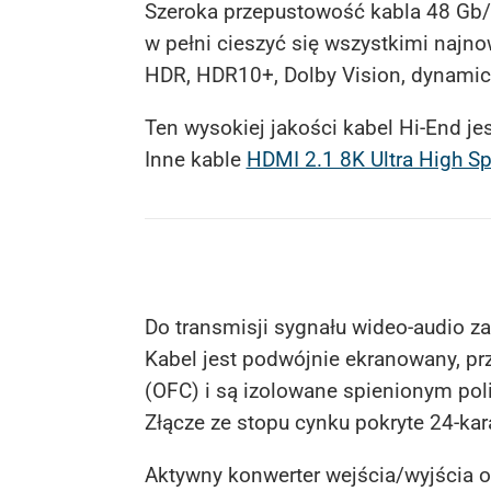
Szeroka przepustowość kabla 48 Gb/s,
w pełni cieszyć się wszystkimi najn
HDR, HDR10+, Dolby Vision, dynami
Ten wysokiej jakości kabel Hi-End j
Inne kable
HDMI 2.1 8K Ultra High S
Do transmisji sygnału wideo-audio z
Kabel jest podwójnie ekranowany, pr
(OFC) i są izolowane spienionym po
Złącze ze stopu cynku pokryte 24-kar
Aktywny konwerter wejścia/wyjścia o