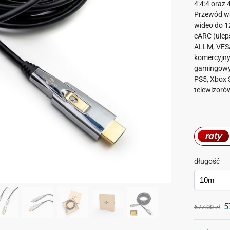
4:4:4 oraz
Przewód ws
wideo do 12
eARC (ulep
ALLM, VESA
komercyjny
gamingowyc
PS5, Xbox S
telewizoró
raty
długość
5
677.00
zł