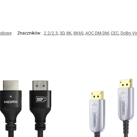
wodowe
Znaczników:
2.2/2.3
,
3D
,
8K
,
8K60
,
AOC DM-DM
,
CEC
,
Dolby Vi