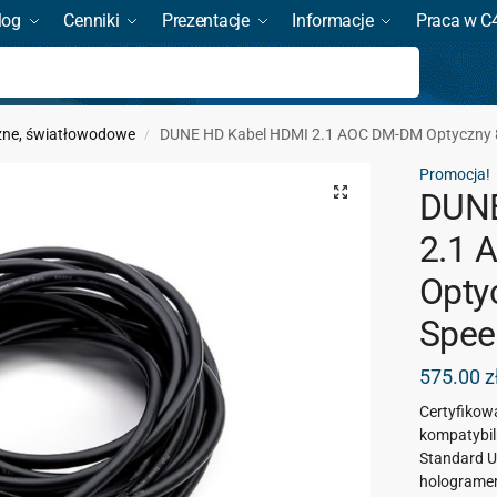
log
Cenniki
Prezentacje
Informacje
Praca w C
Szukaj
zne, światłowodowe
DUNE HD Kabel HDMI 2.1 AOC DM-DM Optyczny 8
/
Promocja!
DUNE
2.1 
Opty
Spee
575.00
z
Certyfikow
kompatybiln
Standard U
hologramem