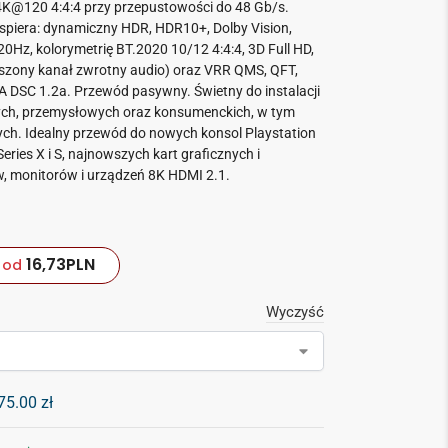
 4K@120 4:4:4 przy przepustowości do 48 Gb/s.
piera: dynamiczny HDR, HDR10+, Dolby Vision,
0Hz, kolorymetrię BT.2020 10/12 4:4:4, 3D Full HD,
szony kanał zwrotny audio) oraz VRR QMS, QFT,
 DSC 1.2a. Przewód pasywny. Świetny do instalacji
ch, przemysłowych oraz konsumenckich, w tym
h. Idealny przewód do nowych konsol Playstation
eries X i S, najnowszych kart graficznych i
w, monitorów i urządzeń 8K HDMI 2.1.
16,73
PLN
od
Wyczyść
75.00
zł