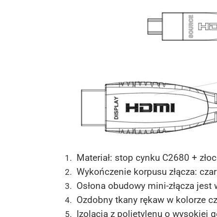
Materiał: stop cynku C2680 + zło
Wykończenie korpusu złącza: cza
Osłona obudowy mini-złącza jest
Ozdobny tkany rękaw w kolorze cz
Izolacja z polietylenu o wysokiej