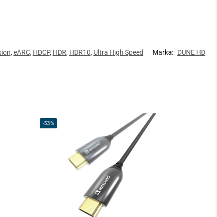
sion
,
eARC
,
HDCP
,
HDR
,
HDR10
,
Ultra High Speed
Marka:
DUNE HD
-53%