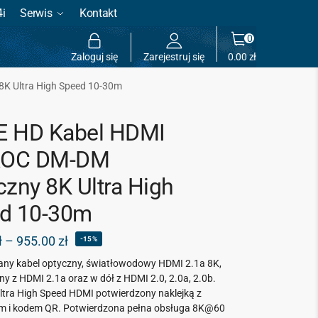
4i
Serwis
Kontakt
0
Zaloguj się
Zarejestruj się
0.00
zł
K Ultra High Speed 10-30m
 HD Kabel HDMI
AOC DM-DM
czny 8K Ultra High
d 10-30m
ł
–
955.00
zł
-15%
any kabel optyczny, światłowodowy HDMI 2.1a 8K,
y z HDMI 2.1a oraz w dół z HDMI 2.0, 2.0a, 2.0b.
ltra High Speed HDMI potwierdzony naklejką z
 i kodem QR. Potwierdzona pełna obsługa 8K@60