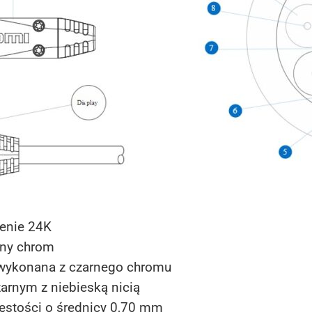
cenie 24K
rny chrom
 wykonana z czarnego chromu
arnym z niebieską nicią
 gęstości o średnicy 0,70 mm