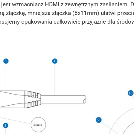
jest wzmacniacz HDMI z zewnętrznym zasilaniem. Dl
 złączkę, mniejsza złączka (8x11mm) ułatwi przecią
 stosujemy opakowania całkowicie przyjazne dla środ