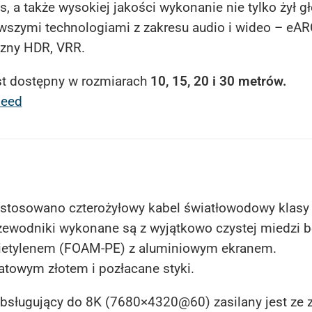
 a także wysokiej jakości wykonanie nie tylko żył g
owszymi technologiami z zakresu audio i wideo – eAR
czny HDR, VRR.
est dostępny w rozmiarach
10, 15, 20 i 30 metrów.
peed
astosowano czterożyłowy kabel światłowodowy klasy 
zewodniki wykonane są z wyjątkowo czystej miedzi b
lietylenem (FOAM-PE) z aluminiowym ekranem.
atowym złotem i pozłacane styki.
bsługujący do 8K (7680×4320@60) zasilany jest ze z