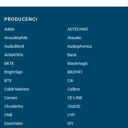
PRODUCENCI
Adder
ADTECHNO
Anaudiophile
Ataudio
AudioBlock
Audiophonics
AVMATRIX
Barix
BKTE
Blackmagic
BrightSign
BRZHIFI
BTX
C4i
Cable Matters
Calibre
Canare
CE-LINK
Cloudecho
Club3D
CNB
CYP
DataVideo
DIY