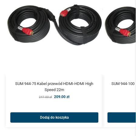
SUM 944-75 Kabel przewód HDMI-HDMI High
SUM 944-100 
Speed 22m
209.00
zł
247.00
zł
Dodaj do koszyka