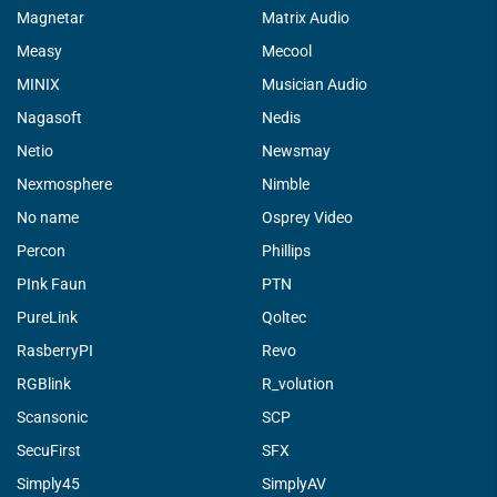
Magnetar
Matrix Audio
Measy
Mecool
MINIX
Musician Audio
Nagasoft
Nedis
Netio
Newsmay
Nexmosphere
Nimble
No name
Osprey Video
Percon
Phillips
PInk Faun
PTN
PureLink
Qoltec
RasberryPI
Revo
RGBlink
R_volution
Scansonic
SCP
SecuFirst
SFX
Simply45
SimplyAV