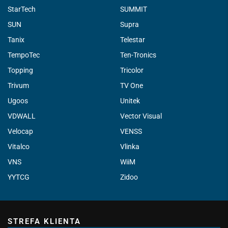
StarTech
SUMMIT
SUN
Supra
Tanix
Telestar
TempoTec
Ten-Tronics
Topping
Tricolor
Trivum
TV One
Ugoos
Unitek
VDWALL
Vector Visual
Velocap
VENSS
Vitalco
Vlinka
VNS
WiiM
YYTCG
Zidoo
STREFA KLIENTA