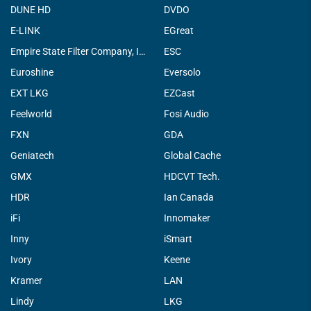
DUNE HD
DVDO
E-LINK
EGreat
Empire State Filter Company, INC.
ESC
Euroshine
Eversolo
EXT LKG
EZCast
Feelworld
Fosi Audio
FXN
GDA
Geniatech
Global Cache
GMX
HDCVT Tech.
HDR
Ian Canada
iFi
Innomaker
Inny
iSmart
Ivory
Keene
Kramer
LAN
Lindy
LKG