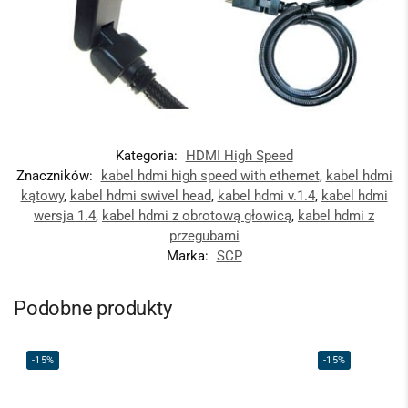
Kategoria:
HDMI High Speed
Znaczników:
kabel hdmi high speed with ethernet
,
kabel hdmi
kątowy
,
kabel hdmi swivel head
,
kabel hdmi v.1.4
,
kabel hdmi
wersja 1.4
,
kabel hdmi z obrotową głowicą
,
kabel hdmi z
przegubami
Marka:
SCP
Podobne produkty
-15%
-15%