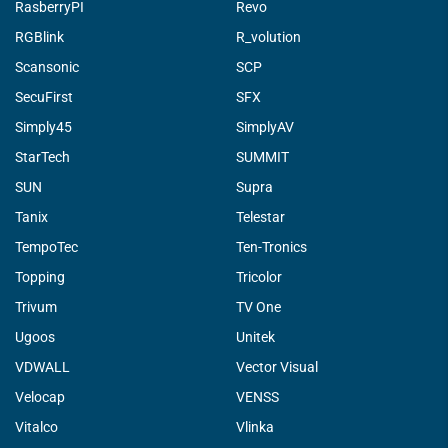
RasberryPI
Revo
RGBlink
R_volution
Scansonic
SCP
SecuFirst
SFX
Simply45
SimplyAV
StarTech
SUMMIT
SUN
Supra
Tanix
Telestar
TempoTec
Ten-Tronics
Topping
Tricolor
Trivum
TV One
Ugoos
Unitek
VDWALL
Vector Visual
Velocap
VENSS
Vitalco
Vlinka