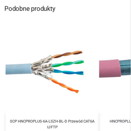
Podobne produkty
SCP HNCPROPLUS-6A-LSZH-BL-D Przewód CAT6A
HNCPROPLUS
U/FTP