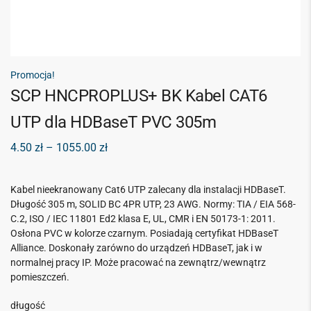
Promocja!
SCP HNCPROPLUS+ BK Kabel CAT6
UTP dla HDBaseT PVC 305m
4.50
zł
–
1055.00
zł
Kabel nieekranowany Cat6 UTP zalecany dla instalacji HDBaseT.
Długość 305 m, SOLID BC 4PR UTP, 23 AWG. Normy: TIA / EIA 568-
C.2, ISO / IEC 11801 Ed2 klasa E, UL, CMR i EN 50173-1: 2011.
Osłona PVC w kolorze czarnym. Posiadają certyfikat HDBaseT
Alliance. Doskonały zarówno do urządzeń HDBaseT, jak i w
normalnej pracy IP. Może pracować na zewnątrz/wewnątrz
pomieszczeń.
długość