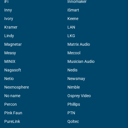
iFi
Innomaker
Inny
iSmart
Ivory
Keene
Kramer
LAN
Lindy
LKG
Magnetar
Matrix Audio
Measy
Mecool
MINIX
Musician Audio
Nagasoft
Nedis
Netio
Newsmay
Nexmosphere
Nimble
No name
Osprey Video
Percon
Phillips
PInk Faun
PTN
PureLink
Qoltec