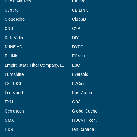
Cable Matters
Calibre
Canare
CE-LINK
Cloudecho
Club3D
CNB
CYP
DataVideo
DIY
DUNE HD
DVDO
E-LINK
EGreat
Empire State Filter Company, INC.
ESC
Euroshine
Eversolo
EXT LKG
EZCast
Feelworld
Fosi Audio
FXN
GDA
Geniatech
Global Cache
GMX
HDCVT Tech.
HDR
Ian Canada