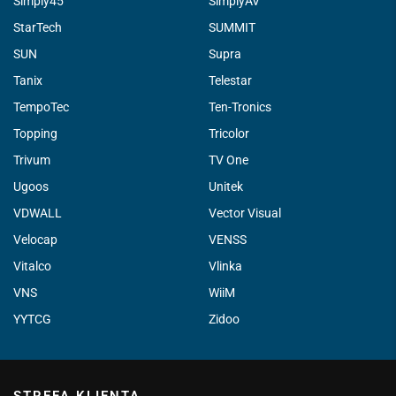
Simply45
SimplyAV
StarTech
SUMMIT
SUN
Supra
Tanix
Telestar
TempoTec
Ten-Tronics
Topping
Tricolor
Trivum
TV One
Ugoos
Unitek
VDWALL
Vector Visual
Velocap
VENSS
Vitalco
Vlinka
VNS
WiiM
YYTCG
Zidoo