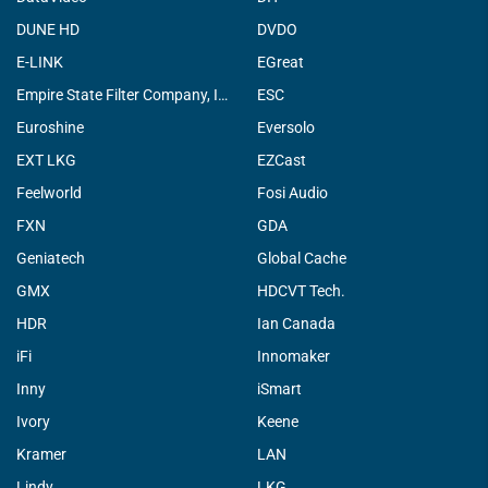
DUNE HD
DVDO
E-LINK
EGreat
Empire State Filter Company, INC.
ESC
Euroshine
Eversolo
EXT LKG
EZCast
Feelworld
Fosi Audio
FXN
GDA
Geniatech
Global Cache
GMX
HDCVT Tech.
HDR
Ian Canada
iFi
Innomaker
Inny
iSmart
Ivory
Keene
Kramer
LAN
Lindy
LKG