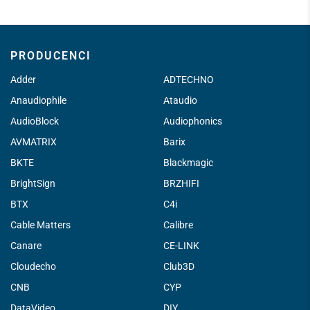
PRODUCENCI
Adder
ADTECHNO
Anaudiophile
Ataudio
AudioBlock
Audiophonics
AVMATRIX
Barix
BKTE
Blackmagic
BrightSign
BRZHIFI
BTX
C4i
Cable Matters
Calibre
Canare
CE-LINK
Cloudecho
Club3D
CNB
CYP
DataVideo
DIY