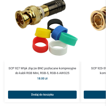
SCP 927 Wtyk złącze BNC pozłacane kompresyjne
SCP 923-5
do kabli RGB Mini, RGB-5, RGB-6 AWG25
komp
18.00
zł
Dodaj do koszyka