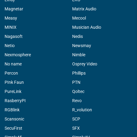
Magnetar
Matrix Audio
Measy
Mecool
MINIX
Musician Audio
Nagasoft
Nedis
Netio
Newsmay
Nexmosphere
Nimble
No name
Osprey Video
Percon
Phillips
PInk Faun
PTN
PureLink
Qoltec
RasberryPI
Revo
RGBlink
R_volution
Scansonic
SCP
SecuFirst
SFX