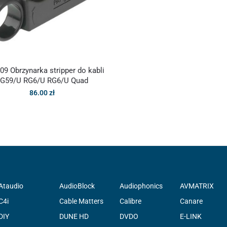
09 Obrzynarka stripper do kabli
G59/U RG6/U RG6/U Quad
86.00
zł
Ataudio
AudioBlock
Audiophonics
AVMATRIX
C4i
Cable Matters
Calibre
Canare
DIY
DUNE HD
DVDO
E-LINK