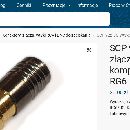
log
Cenniki
Prezentacje
Informacje
Praca w C
Szukaj
Konektory, złącza, wtyki RCA i BNC do zaciskania
SCP 922-6Q Wtyk 
/
SCP 
złąc
komp
RG6
20.00
zł
Wysokiej k
RG6/UQ. Ka
kolorowych