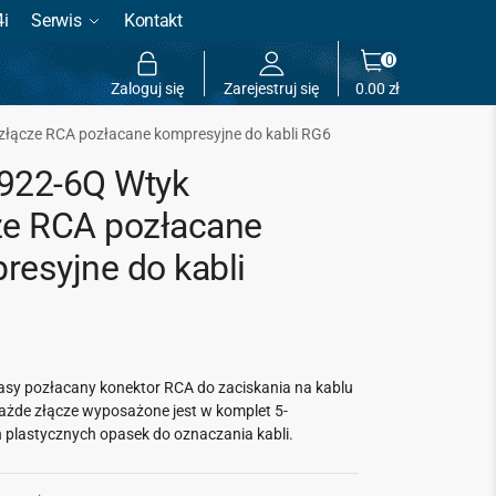
4i
Serwis
Kontakt
0
Zaloguj się
Zarejestruj się
0.00
zł
złącze RCA pozłacane kompresyjne do kabli RG6
922-6Q Wtyk
ze RCA pozłacane
resyjne do kabli
lasy pozłacany konektor RCA do zaciskania na kablu
żde złącze wyposażone jest w komplet 5-
 plastycznych opasek do oznaczania kabli.