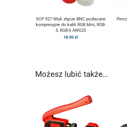
SCP 927 Wtyk złącze BNC pozłacane
Perc
kompresyjne do kabli RGB Mini, RGB-
5, RGB-6 AWG25
18.00
zł
Możesz lubić także…