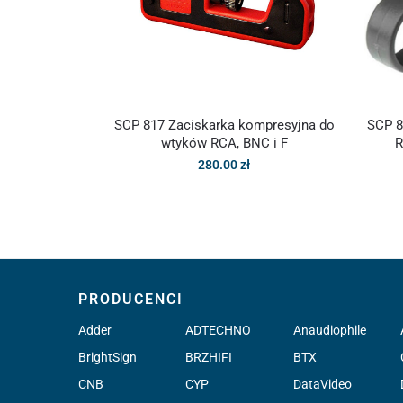
SCP 817 Zaciskarka kompresyjna do
SCP 8
wtyków RCA, BNC i F
R
280.00
zł
PRODUCENCI
Adder
ADTECHNO
Anaudiophile
BrightSign
BRZHIFI
BTX
CNB
CYP
DataVideo