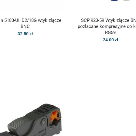
on 5183-UHD2/18G wtyk złącze
SCP 923-59 Wtyk złącze B
BNC
pozłacane kompresyjne do k
RG59
32.50
zł
24.00
zł