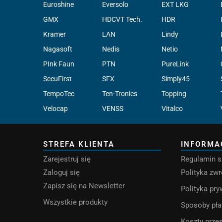
Euroshine
Eversolo
EXT LKG
GMX
HDCVT Tech.
HDR
Kramer
LAN
Lindy
Nagasoft
Nedis
Netio
PInk Faun
PTN
PureLink
SecuFirst
SFX
Simply45
TempoTec
Ten-Tronics
Topping
Velocap
VENSS
Vitalco
STREFA KLIENTA
INFORMA
Zarejestruj się
Regulamin s
Zaloguj się
Polityka zw
Zapisz się na Newsletter
Polityka pr
Wszystkie produkty
Sposoby pła
Koszty przes