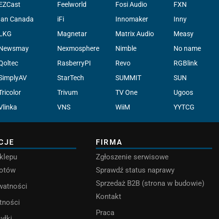
EZCast
Feelworld
Fosi Audio
FXN
Ian Canada
iFi
Innomaker
Inny
LKG
Magnetar
Matrix Audio
Measy
Newsmay
Nexmosphere
Nimble
No name
Qoltec
RasberryPI
Revo
RGBlink
SimplyAV
StarTech
SUMMIT
SUN
Tricolor
Trivum
TV One
Ugoos
Vlinka
VNS
WiiM
YYTCG
CJE
FIRMA
klepu
Zgłoszenie serwisowe
rotów
Sprawdź status naprawy
Sprzedaż B2B (strona w budowie)
ywatności
Kontakt
tności
Praca
yłki