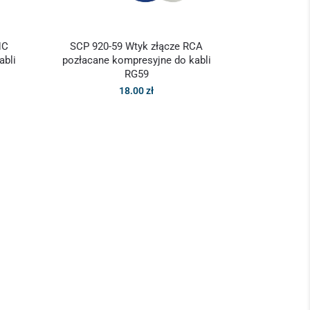
NC
SCP 920-59 Wtyk złącze RCA
abli
pozłacane kompresyjne do kabli
RG59
18.00
zł