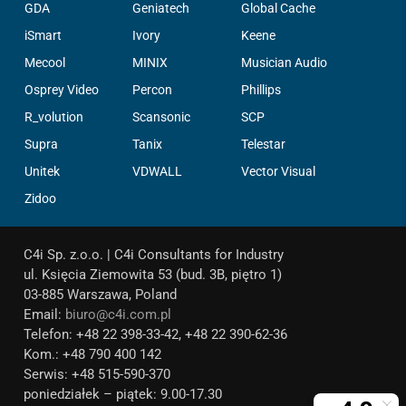
GDA
Geniatech
Global Cache
iSmart
Ivory
Keene
Mecool
MINIX
Musician Audio
Osprey Video
Percon
Phillips
R_volution
Scansonic
SCP
Supra
Tanix
Telestar
Unitek
VDWALL
Vector Visual
Zidoo
C4i Sp. z.o.o. | C4i Consultants for Industry
ul. Księcia Ziemowita 53 (bud. 3B, piętro 1)
03-885 Warszawa, Poland
Email:
biuro@c4i.com.pl
Telefon: +48 22 398-33-42, +48 22 390-62-36
Kom.: +48 790 400 142
Serwis: +48 515-590-370
poniedziałek – piątek: 9.00-17.30