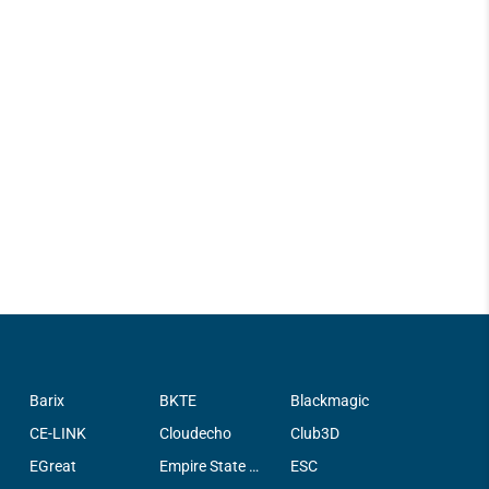
Barix
BKTE
Blackmagic
CE-LINK
Cloudecho
Club3D
EGreat
Empire State Filter Company, INC.
ESC