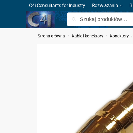
C4i Consultants for Industry
Rozwiązania
B
Strona główna
Kable i konektory
Konektory
/
/
/