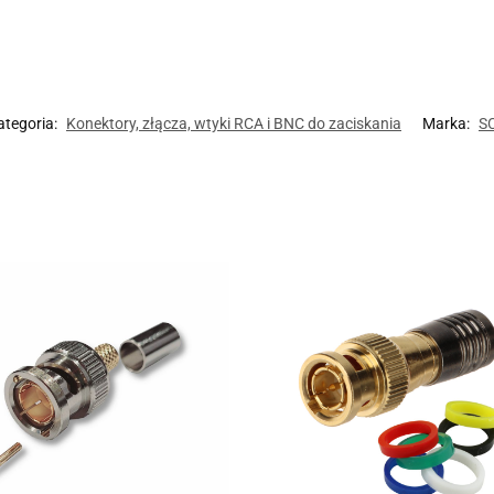
ategoria:
Konektory, złącza, wtyki RCA i BNC do zaciskania
Marka:
S