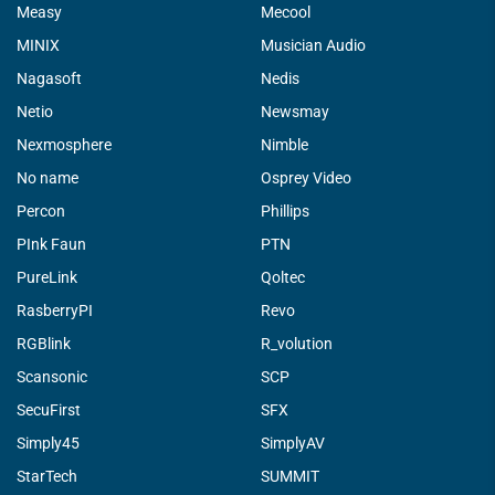
Measy
Mecool
MINIX
Musician Audio
Nagasoft
Nedis
Netio
Newsmay
Nexmosphere
Nimble
No name
Osprey Video
Percon
Phillips
PInk Faun
PTN
PureLink
Qoltec
RasberryPI
Revo
RGBlink
R_volution
Scansonic
SCP
SecuFirst
SFX
Simply45
SimplyAV
StarTech
SUMMIT