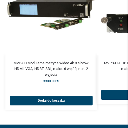
MVP-8C Modularna matryca wideo 4k 8 slotów
MVPS-O-HDBT1
HDMI, VGA, HDBT, SDI, maks. 6 wejść, min. 2
mat
wyjścia
9900.00
zł
Dodaj do koszyka