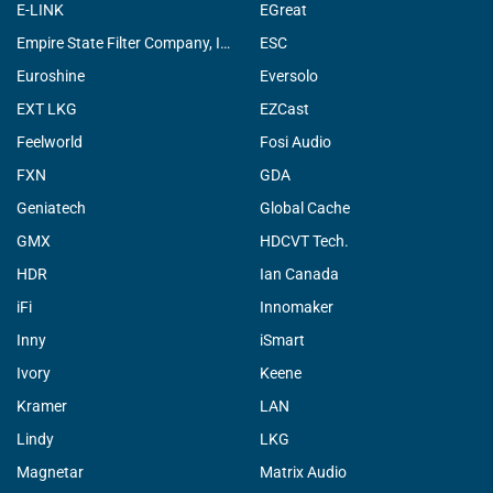
E-LINK
EGreat
Empire State Filter Company, INC.
ESC
Euroshine
Eversolo
EXT LKG
EZCast
Feelworld
Fosi Audio
FXN
GDA
Geniatech
Global Cache
GMX
HDCVT Tech.
HDR
Ian Canada
iFi
Innomaker
Inny
iSmart
Ivory
Keene
Kramer
LAN
Lindy
LKG
Magnetar
Matrix Audio