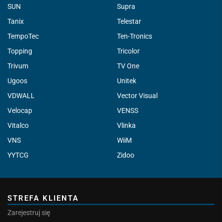
SUN
Supra
Tanix
Telestar
TempoTec
Ten-Tronics
Topping
Tricolor
Trivum
TV One
Ugoos
Unitek
VDWALL
Vector Visual
Velocap
VENSS
Vitalco
Vlinka
VNS
WiiM
YYTCG
Zidoo
STREFA KLIENTA
Zarejestruj się