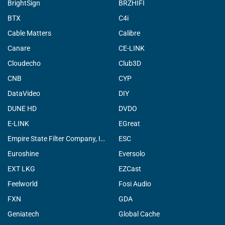
BrightSign
BRZHIFI
BTX
C4i
Cable Matters
Calibre
Canare
CE-LINK
Cloudecho
Club3D
CNB
CYP
DataVideo
DIY
DUNE HD
DVDO
E-LINK
EGreat
Empire State Filter Company, INC.
ESC
Euroshine
Eversolo
EXT LKG
EZCast
Feelworld
Fosi Audio
FXN
GDA
Geniatech
Global Cache