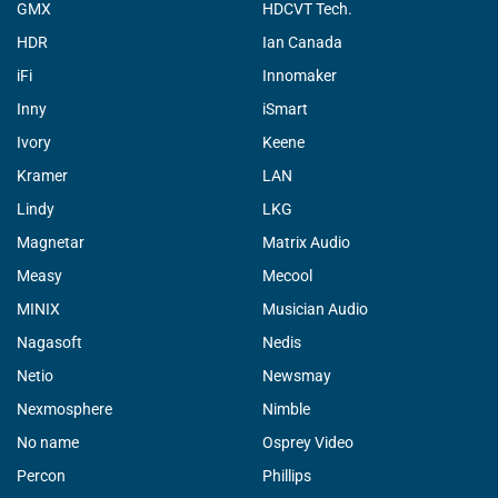
GMX
HDCVT Tech.
HDR
Ian Canada
iFi
Innomaker
Inny
iSmart
Ivory
Keene
Kramer
LAN
Lindy
LKG
Magnetar
Matrix Audio
Measy
Mecool
MINIX
Musician Audio
Nagasoft
Nedis
Netio
Newsmay
Nexmosphere
Nimble
No name
Osprey Video
Percon
Phillips