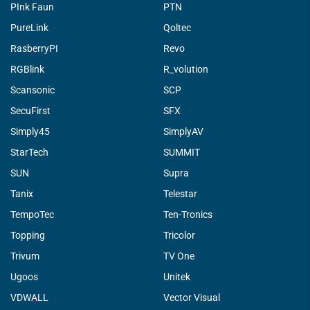
PInk Faun
PTN
PureLink
Qoltec
RasberryPI
Revo
RGBlink
R_volution
Scansonic
SCP
SecuFirst
SFX
Simply45
SimplyAV
StarTech
SUMMIT
SUN
Supra
Tanix
Telestar
TempoTec
Ten-Tronics
Topping
Tricolor
Trivum
TV One
Ugoos
Unitek
VDWALL
Vector Visual