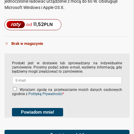
jednocześnie ładować urządzenie z mocą do 60 W. Obsługuje
Microsoft Windows i Apple OS X.
raty
11,52
PLN
od
Brak w magazynie
Produkt jest w dostawie lub sprowadzany na indywidualne
zamówienie. Prosimy podać adres e-mail, wyślemy informację, gdy
będziemy mogli zrealizować to zamówienie.
C
Wyrażam zgodę na przetwarzanie moich danych osobowych
zgodnie z
Polityką Prywatności
*
h
e
c
k
Powiadom mnie!
b
o
x
Zapytaj o produkt!