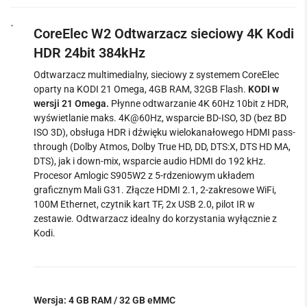
CoreElec W2 Odtwarzacz sieciowy 4K Kodi
HDR 24bit 384kHz
Odtwarzacz multimedialny, sieciowy z systemem CoreElec
oparty na KODI 21 Omega, 4GB RAM, 32GB Flash.
KODI w
wersji 21 Omega.
Płynne odtwarzanie 4K 60Hz 10bit z HDR,
wyświetlanie maks. 4K@60Hz, wsparcie BD-ISO, 3D (bez BD
ISO 3D), obsługa HDR i dźwięku wielokanałowego HDMI pass-
through (Dolby Atmos, Dolby True HD, DD, DTS:X, DTS HD MA,
DTS), jak i down-mix, wsparcie audio HDMI do 192 kHz.
Procesor Amlogic S905W2 z 5-rdzeniowym układem
graficznym Mali G31. Złącze HDMI 2.1, 2-zakresowe WiFi,
100M Ethernet, czytnik kart TF, 2x USB 2.0, pilot IR w
zestawie. Odtwarzacz idealny do korzystania wyłącznie z
Kodi.
Wersja: 4 GB RAM / 32 GB eMMC