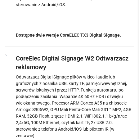
sterowanie z Android/iOS.
Dostępne dwie wersje CoreELEC TX3 Digital Signage.
CoreElec Digital Signage W2 Odtwarzacz
reklamowy
Odtwarzacz Digital Signage plików wideo i audio lub
graficznych z nośnika USB, karty TF, pamięci wewnętrznej,
serwerów lokalnych i przez HTTP. Funkcja autostartu po
podłączeniu zasilania. Wsparcie 4K 60Hz HDR i dźwięku
wielokanałowego. Procesor ARM Cortex-A35 na chipsecie
Amlogic S905W2, GPU Mali Penta-Core Mali G31™ MP2, 4GB
RAM, 32GB Flash, złącze HDMI 2.1, WiFi 802.1.1 b/g/n/ac
2,4/5G, 100M Ethernet, czytnik kart TF, 2x USB 2.0;
sterowanie z telefonu Android/iOS lub pilotem IR (w
zestawie).