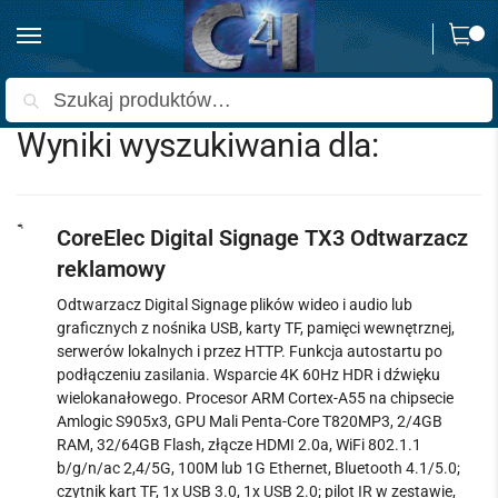
0
Strona główna
Wyniki wyszukiwania: „”
/
Szukaj
Wyniki wyszukiwania dla:
CoreElec Digital Signage TX3 Odtwarzacz
reklamowy
Odtwarzacz Digital Signage plików wideo i audio lub
graficznych z nośnika USB, karty TF, pamięci wewnętrznej,
serwerów lokalnych i przez HTTP. Funkcja autostartu po
podłączeniu zasilania. Wsparcie 4K 60Hz HDR i dźwięku
wielokanałowego. Procesor ARM Cortex-A55 na chipsecie
Amlogic S905x3, GPU Mali Penta-Core T820MP3, 2/4GB
RAM, 32/64GB Flash, złącze HDMI 2.0a, WiFi 802.1.1
b/g/n/ac 2,4/5G, 100M lub 1G Ethernet, Bluetooth 4.1/5.0;
czytnik kart TF, 1x USB 3.0, 1x USB 2.0; pilot IR w zestawie,