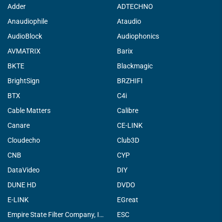
Adder
ADTECHNO
Anaudiophile
Ataudio
AudioBlock
Audiophonics
AVMATRIX
Barix
BKTE
Blackmagic
BrightSign
BRZHIFI
BTX
C4i
Cable Matters
Calibre
Canare
CE-LINK
Cloudecho
Club3D
CNB
CYP
DataVideo
DIY
DUNE HD
DVDO
E-LINK
EGreat
Empire State Filter Company, INC.
ESC