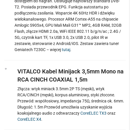
dostępem do nagrań. Obsługuje najnowszy standard DVB-
T2. Posiada przewodnik EPG. Funkcja autostartu po
podłączeniu zasilania. Wsparcie 4K 60Hz HDR i dźwięku
wielokanałowego. Procesor ARM Cortex-A55 na chipsecie
Amlogic S905x4, GPU Mali Mali G31™ MP2, 4GB RAM, 32GB
Flash, złącze HDMI 2.0a, WiFi IEEE 802.11 b/g/n/ac ; 2.4G /
5G, czytnik kart TF, 1x USB 3.0, 2x USB 2.0, pilot IR w
zestawie, sterowanie z Android/iOS. Zestaw zawiera tuner
Geniatech T230C – więcej
tutaj
.
VITALCO Kabel Minijack 3,5mm Mono na
RCA CINCH COAXIAL 1,5m
Złącza: wtyk miniack 3.5mm 2P TS (męski), wtyk
RCA/CINCH (męski), korpus aluminiowy, styki złocone.
Przewód: współosiowy, impedancja 75Ω, średnica ok. 6mm.
Długość: 1.5m Przewód umożliwia uzyskanie wyjścia
koaksjalnego audio z odtwarzaczy
CoreELEC TX3
oraz
CoreELEC X4
.