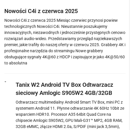
Nowości C4i z czerwca 2025
Nowości C4i z czerwca 2025 Miesiąc czerwiec przynosi powiew
technologicznych Nowości C4i. Nieustannie poszukujemy
innowacyjnych, niezawodnych i jednocześnie przystępnych cenowo
rozwiązań audio-wideo. Przedstawiamy przegląd najciekawszych
premier, jakie trafiły do naszej oferty w czerwcu 2025. Grabbery 4K i
profesjonalne narzędzia do streamingu Nowe grabbery
obsługujące sygnały 4K@60 z HDCP i zapisujące je jako 4K@50/60
to absolutna
Tanix W2 Android TV Box Odtwarzacz
sieciowy Amlogic S905W2 4GB/32GB
Odtwarzacz multimedialny Android Smart TV Box, mini PC z
systemem Android 11. Płynne odtwarzanie 4K 60Hz 10bit ze
wsparciem HDR10. Procesor A35 64bit Quad Core na
chipsecie Amlogic S905W2, GPU Mali-G31™ MP2, 4GB RAM,
32GB eMMC, złącze HDMI 2.0a, S/PDIF (mini jack 3,5mm),