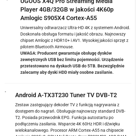
UGOOS X4Q Pro Streaming Media
Player 4GB/32GB w jakości 4K60p
Amlogic S905X4 Cortex-A55
Uniwersalny odtwarzacz Ultra-HD 4K z systemem Android.
Doskonała obsługa formatu i jakość obrazu. Najnowszy
chipset Amlogic z HDR10+ i AV1. Wysokiej jakości sprzęt z
pilotem Bluetooth Airmouse.
UWAGA: Producent gwarantuje obsługę dysków
zewnętrznych USB bez limitu pojemności.
Urządzenie
przetestowano na dyskach USB do 5TB. Bezwzględnie
zalecamy aby dyski HDD miały osobne zasilanie.
Android A-TX3T230 Tuner TV DVB-T2
Zestaw zastępujący dekoder TV z funkcją nagrywania z
dostępem do nagrań. Obsługuje najnowszy standard DVB-
T2. Posiada przewodnik EPG. Funkcja autostartu po
podłączeniu zasilania. Wsparcie 4K 60Hz HDR i dźwięku
wielokanałowego. Procesor ARM Cortex-A55 na chipsecie