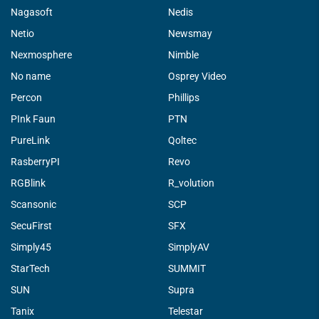
Nagasoft
Nedis
Netio
Newsmay
Nexmosphere
Nimble
No name
Osprey Video
Percon
Phillips
PInk Faun
PTN
PureLink
Qoltec
RasberryPI
Revo
RGBlink
R_volution
Scansonic
SCP
SecuFirst
SFX
Simply45
SimplyAV
StarTech
SUMMIT
SUN
Supra
Tanix
Telestar