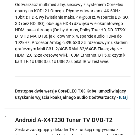
Odtwarzacz multimedialny, sieciowy z systemem CoreElec
oparty na KODI 21 Omega. Płynne odtwarzanie 4K 60Hz
10bit z HDR, wyświetlanie maks. 4K@60Hz, wsparcie BD-ISO,
3D (bez BD ISO), obsługa HDR i dźwięku wielokanałowego
HDMI pass-through (Dolby Atmos, Dolby True HD, DD, DTS:X,
DTS HD MA, DTS), jak i downmix, wsparcie audio HDMI do
192kHz. Procesor Amlogic S905X3 z 5 rdzeniowym układem
graficznym Mali G31, 2/4GB RAM, 32/64GB Flash; złącze
HDMI 2.0; 2-zakresowe WiFi, 100M Ethernet, BT 5.0; czytnik
kart TF, 1x USB 3.0, 1x USB 2.0; pilot IR w zestawie.
Dostępne dwie wersje CoreELEC TX3
Kabel umożliwiający
uzyskanie wyjścia koaksjalnego audio z odtwarzaczy
-
tutaj
Android A-X4T230 Tuner TV DVB-T2
Zestaw zastępujący dekoder TV z funkcją nagrywania z