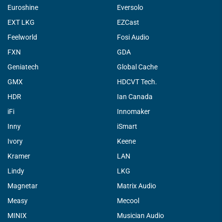
Euroshine
Eversolo
EXT LKG
EZCast
Feelworld
Fosi Audio
FXN
GDA
Geniatech
Global Cache
GMX
HDCVT Tech.
HDR
Ian Canada
iFi
Innomaker
Inny
iSmart
Ivory
Keene
Kramer
LAN
Lindy
LKG
Magnetar
Matrix Audio
Measy
Mecool
MINIX
Musician Audio