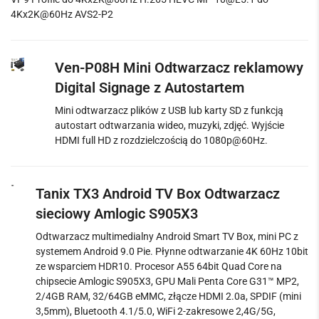
4Kx2K@60Hz AVS2-P2
Ven-P08H Mini Odtwarzacz reklamowy
Digital Signage z Autostartem
Mini odtwarzacz plików z USB lub karty SD z funkcją
autostart odtwarzania wideo, muzyki, zdjęć. Wyjście
HDMI full HD z rozdzielczością do 1080p@60Hz.
Tanix TX3 Android TV Box Odtwarzacz
sieciowy Amlogic S905X3
Odtwarzacz multimedialny Android Smart TV Box, mini PC z
systemem Android 9.0 Pie. Płynne odtwarzanie 4K 60Hz 10bit
ze wsparciem HDR10. Procesor A55 64bit Quad Core na
chipsecie Amlogic S905X3, GPU Mali Penta Core G31™ MP2,
2/4GB RAM, 32/64GB eMMC, złącze HDMI 2.0a, SPDIF (mini
3,5mm), Bluetooth 4.1/5.0, WiFi 2-zakresowe 2,4G/5G,