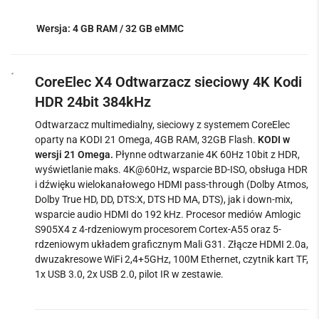
Wersja: 4 GB RAM / 32 GB eMMC
CoreElec X4 Odtwarzacz sieciowy 4K Kodi
HDR 24bit 384kHz
Odtwarzacz multimedialny, sieciowy z systemem CoreElec
oparty na KODI 21 Omega, 4GB RAM, 32GB Flash.
KODI w
wersji 21 Omega.
Płynne odtwarzanie 4K 60Hz 10bit z HDR,
wyświetlanie maks. 4K@60Hz, wsparcie BD-ISO, obsługa HDR
i dźwięku wielokanałowego HDMI pass-through (Dolby Atmos,
Dolby True HD, DD, DTS:X, DTS HD MA, DTS), jak i down-mix,
wsparcie audio HDMI do 192 kHz. Procesor mediów Amlogic
S905X4 z 4-rdzeniowym procesorem
Cortex-A55 oraz
5-
rdzeniowym układem graficznym Mali G31. Złącze HDMI 2.0a,
dwuzakresowe WiFi 2,4+5GHz, 100M Ethernet, czytnik kart TF,
1x USB 3.0, 2x USB 2.0, pilot IR w zestawie.