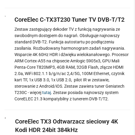
CoreElec C-TX3T230 Tuner TV DVB-T/T2
Zestaw zastępujący dekoder TV z funkcją nagrywania ze
swobodnym dostępem do nagrań. Obsługuje najnowszy
standard DVB-T2. Funkcja autostartu po podłączeniu
zasilania. Rozbudowany harmonogram zadań nagrywania.
Wsparcie 4K 60Hz HDR i dźwięku wielokanałowego. Procesor
ARM Cortex-A55 na chipsecie Amlogic S905x3, GPU Mali
Penta-Core T820MP3, 4GB RAM, 32GB Flash, złącze HDMI
2.0a, WiFi 802.1.1 b/g/n/ac 2,4/5G, 100M Ethernet, czytnik
kart TF, 1x USB 3.0, 1x USB 2.0, pilot IR w zestawie,
sterowanie z Android/iOS. Zestaw zawiera tuner Geniatech
T230C - więcej
tutaj
.
Zestaw posiada najnowszy system
CoreELEC 21.3 kompatybilny z tunerem DVB-T/T2.
CoreElec TX3 Odtwarzacz sieciowy 4K
Kodi HDR 24bit 384kHz