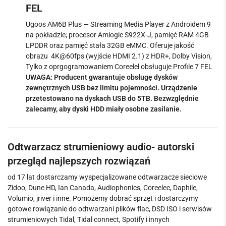
FEL
Ugoos AM6B Plus — Streaming Media Player z Androidem 9
na pokładzie; procesor Amlogic S922X-J, pamięć RAM 4GB
LPDDR oraz pamięć stała 32GB eMMC. Oferuje jakość
obrazu 4K@60fps (wyjście HDMI 2.1) z HDR+, Dolby Vision,
Tylko z oprgogramowaniem Coreelel obsługuje Profile 7 FEL
UWAGA: Producent gwarantuje obsługę dysków
zewnętrznych USB bez limitu pojemności.
Urządzenie
przetestowano na dyskach USB do 5TB. Bezwzględnie
zalecamy, aby dyski HDD miały osobne zasilanie.
Odtwarzacz strumieniowy audio- autorski
przegląd najlepszych rozwiązań
od 17 lat dostarczamy wyspecjalizowane odtwarzacze sieciowe
Zidoo, Dune HD, Ian Canada, Audiophonics, Coreelec, Daphile,
Volumio, jriver i inne. Pomożemy dobrać sprzęt i dostarczymy
gotowe rowiązanie do odtwarzani plików flac, DSD ISO i serwisów
strumieniowych Tidal, Tidal connect, Spotify i innych