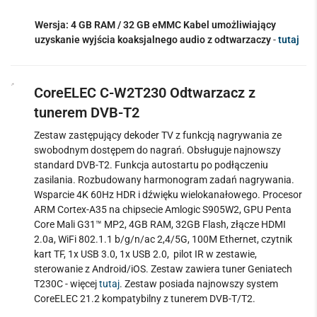
Wersja: 4 GB RAM / 32 GB eMMC
Kabel umożliwiający
uzyskanie wyjścia koaksjalnego audio z odtwarzaczy
-
tutaj
CoreELEC C-W2T230 Odtwarzacz z
tunerem DVB-T2
Zestaw zastępujący dekoder TV z funkcją nagrywania ze
swobodnym dostępem do nagrań. Obsługuje najnowszy
standard DVB-T2. Funkcja autostartu po podłączeniu
zasilania. Rozbudowany harmonogram zadań nagrywania.
Wsparcie 4K 60Hz HDR i dźwięku wielokanałowego. Procesor
ARM Cortex-A35 na chipsecie Amlogic S905W2, GPU Penta
Core Mali G31™ MP2, 4GB RAM, 32GB Flash, złącze HDMI
2.0a, WiFi 802.1.1 b/g/n/ac 2,4/5G, 100M Ethernet, czytnik
kart TF, 1x USB 3.0, 1x USB 2.0, pilot IR w zestawie,
sterowanie z Android/iOS. Zestaw zawiera tuner Geniatech
T230C - więcej
tutaj
.
Zestaw posiada najnowszy system
CoreELEC 21.2 kompatybilny z tunerem DVB-T/T2.