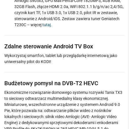
Amlogic S905x3, GPU Mali Penta-Core T820MP3, 4GB RAM,
32GB Flash, złącze HDMI 2.0a, WiFi 802.1.1 b/g/n/ac 2,4/5G,
czytnik kart TF, 1x USB 3.0, 1x USB 2.0, pilot IR w zestawie,
sterowanie z Android/iOS. Zestaw zawiera tuner Geniatech
T230C – więcej
tutaj
.
Zdalne sterowanie Android TV Box
Wykorzystaj smartfon, tablet lub przeglądarkę internetową jako
uniwersalny pilot do KODI!
Budżetowy pomysł na DVB-T2 HEVC
Ekonomiczne rozwiązanie domowego systemu rozrywki Tanix TX3
to sieciowy odtwarzacz multimedialny klasy ekonomicznej.
Miniaturowe, wszechstronne urządzenie z systemem Android 9.0
Pie, które pozwala na: odtwarzanie plików wideo z nośników
lokalnych i sieciowych: silnik video Amlogic (AVE- Amlogic Video
Engine) z dedykowanymi sprzętowymi dekoderami i enkoderami
VP9 Profile do 4Kx2K@60Hz H.265 HEVC
MP-10@L5.1
do