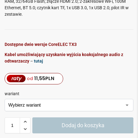
RAM, 32/64GB Flash; złącze HDMI 2.0; 2-zakresowe WiFi, 100M
Ethernet, BT 5.0; czytnik kart TF, 1x USB 3.0, 1x USB 2.0; pilot IR w
zestawie.
Dostępne dwie wersje CoreELEC TX3
Kabel umożliwiający uzyskanie wyjścia koaksjalnego audio z
odtwarzaczy
–
tutaj
raty
11,55
PLN
od
wariant
Dodaj do koszyka