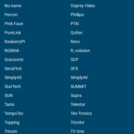
No name
Osprey Video
Percon
Phillips
PInk Faun
PTN
PureLink
Qoltec
RasberryPI
Revo
RGBlink
R_volution
Scansonic
SCP
SecuFirst
SFX
Simply45
SimplyAV
StarTech
SUMMIT
SUN
Supra
Tanix
Telestar
TempoTec
Ten-Tronics
Topping
Tricolor
Trivum
TV One