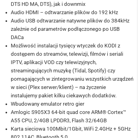
DTS HD MA, DTS), jak i downmix
Audio HDMI – odtwarzanie plików do 192 kHz
Audio USB odtwarzanie natywne plików do 384kHz
zależnie od parametrów podłączonego po USB
DACa
Możliwość instalacji tysięcy wtyczek do KODI z
dostępem do streamów, telewizji, filmów i seriali
IPTV, aplikacji VOD czy telewizyjnych,
streamingujących muzykę (Tidal, Spotify) czy
pomagających w zintegrowaniu wszystkich urządzeń
w sieci (Plex serwer/klient) – na życzenie
instalujemy pakiet kilku ciekawych dodatków.
Wbudowany emulator retro gier
Amlogic S905X3 64-bit quad core ARM® Cortex™
A55 CPU, 2/4GB LPDDR3,
Flash 32/64G
B
Karta sieciowa 100Mbit/1Gbit, WiFi 2.4GHz + 5GHz
802.11AC, Bluetooth 5.0