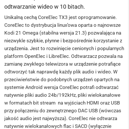
odtwarzanie wideo w 10 bitach.
Unikalną cechą CoreElec TX3 jest oprogramowanie.
CoreElec to dystrybucja linux’owa oparta o najnowsze
Kodi 21 Omega (stabilna wersja 21.3) pozwalająca na
niezwykle szybkie, płynne i bezpośrednie korzystanie z
urządzenia. Jest to rozwinięcie cenionych i popularnych
platform OpenElec i LibreElec. Odtwarzacz pozwala na
zamianę zwykłego telewizora w urządzenie potrafiące
odtworzyć tak naprawdę każdy plik audio i wideo. W
przeciwieństwie do podobnych urządzeń opartych na
systemie Android wersja CoreElec potrafi odtwarzać
natywnie pliki audio 24b/192kHz, pliki wielokanałowe
w formatach bit stream na wyjściach HDMI oraz USB
przy połączeniu do zewnętrznego DAC USB (wówczas
jakość audio jest najwyższa). CoreElec nie odtwarza
natywnie wielokanałowych flac i SACD (wyłącznie