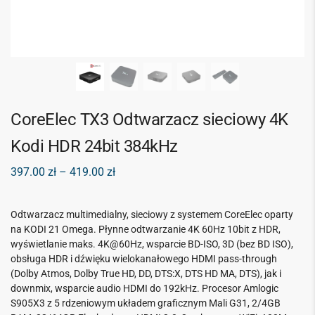
CoreElec TX3 Odtwarzacz sieciowy 4K
Kodi HDR 24bit 384kHz
397.00
zł
–
419.00
zł
Odtwarzacz multimedialny, sieciowy z systemem CoreElec oparty
na KODI 21 Omega. Płynne odtwarzanie 4K 60Hz 10bit z HDR,
wyświetlanie maks. 4K@60Hz, wsparcie BD-ISO, 3D (bez BD ISO),
obsługa HDR i dźwięku wielokanałowego HDMI pass-through
(Dolby Atmos, Dolby True HD, DD, DTS:X, DTS HD MA, DTS), jak i
downmix, wsparcie audio HDMI do 192kHz. Procesor Amlogic
S905X3 z 5 rdzeniowym układem graficznym Mali G31, 2/4GB