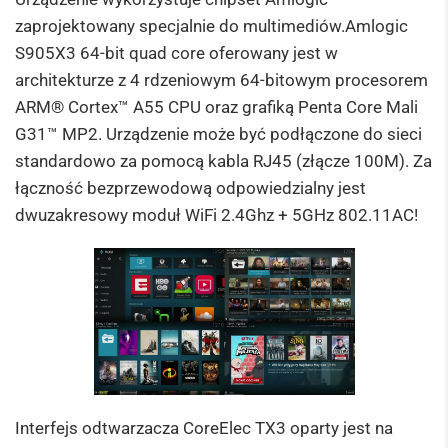
zaprojektowany specjalnie do multimediów.
Amlogic
S905X3 64-bit quad core
oferowany jest w
architekturze z 4 rdzeniowym 64-bitowym procesorem
ARM® Cortex™ A55 CPU
oraz grafiką
Penta Core Mali
G31™ MP2
. Urządzenie może być podłączone do sieci
standardowo za pomocą kabla RJ45 (złącze 100M). Za
łączność bezprzewodową odpowiedzialny jest
dwuzakresowy moduł WiFi 2.4Ghz + 5GHz 802.11AC!
Interfejs odtwarzacza CoreElec TX3 oparty jest na