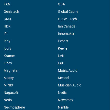
FXN
GDA
Geniatech
Global Cache
GMX
HDCVT Tech.
HDR
Ian Canada
iFi
Innomaker
Inny
iSmart
Ivory
Keene
Kramer
LAN
Lindy
LKG
Magnetar
Matrix Audio
Measy
Mecool
MINIX
Musician Audio
Nagasoft
Nedis
Netio
Newsmay
Nexmosphere
Nimble