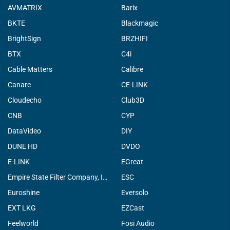
AVMATRIX
Barix
BKTE
Blackmagic
BrightSign
BRZHIFI
BTX
C4i
Cable Matters
Calibre
Canare
CE-LINK
Cloudecho
Club3D
CNB
CYP
DataVideo
DIY
DUNE HD
DVDO
E-LINK
EGreat
Empire State Filter Company, INC.
ESC
Euroshine
Eversolo
EXT LKG
EZCast
Feelworld
Fosi Audio