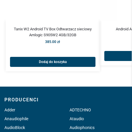
Tanix W2 Android TV Box Odtwarzacz sieciowy
Android 
Amlogic S905W2 4GB/32GB
385.00
zł
Dodaj do koszyka
PRODUCENCI
Adder
ADTECHNO
Anaudiophile
Ataudio
AudioBlock
Audiophonics