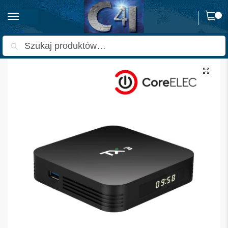
0
Strona główna
Odtwarzacze multimedialne
Smart TV Box
CoreElec TX3 Odtwarzacz sieciowy 4K Kodi HDR 24bit 384kHz
/
/
/
Szukaj