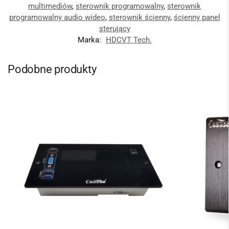
multimediów
,
sterownik programowalny
,
sterownik
programowalny audio wideo
,
sterownik ścienny
,
ścienny panel
sterujący
Marka:
HDCVT Tech.
Podobne produkty