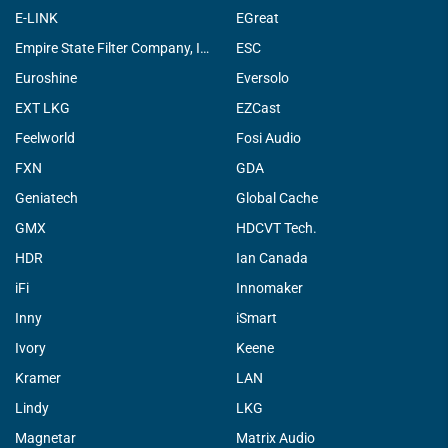
E-LINK
EGreat
Empire State Filter Company, INC.
ESC
Euroshine
Eversolo
EXT LKG
EZCast
Feelworld
Fosi Audio
FXN
GDA
Geniatech
Global Cache
GMX
HDCVT Tech.
HDR
Ian Canada
iFi
Innomaker
Inny
iSmart
Ivory
Keene
Kramer
LAN
Lindy
LKG
Magnetar
Matrix Audio