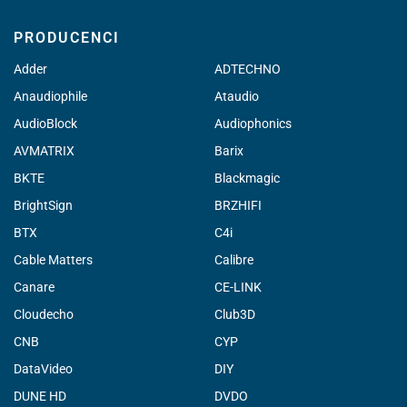
PRODUCENCI
Adder
ADTECHNO
Anaudiophile
Ataudio
AudioBlock
Audiophonics
AVMATRIX
Barix
BKTE
Blackmagic
BrightSign
BRZHIFI
BTX
C4i
Cable Matters
Calibre
Canare
CE-LINK
Cloudecho
Club3D
CNB
CYP
DataVideo
DIY
DUNE HD
DVDO