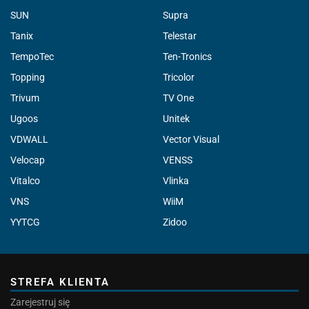
SUN
Supra
Tanix
Telestar
TempoTec
Ten-Tronics
Topping
Tricolor
Trivum
TV One
Ugoos
Unitek
VDWALL
Vector Visual
Velocap
VENSS
Vitalco
Vlinka
VNS
WiiM
YYTCG
Zidoo
STREFA KLIENTA
Zarejestruj się