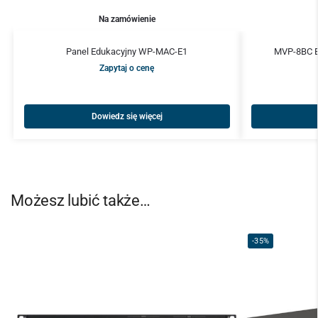
Na zamówienie
Panel Edukacyjny WP-MAC-E1
MVP-8BC E
Zapytaj o cenę
Dowiedz się więcej
Możesz lubić także…
-35%