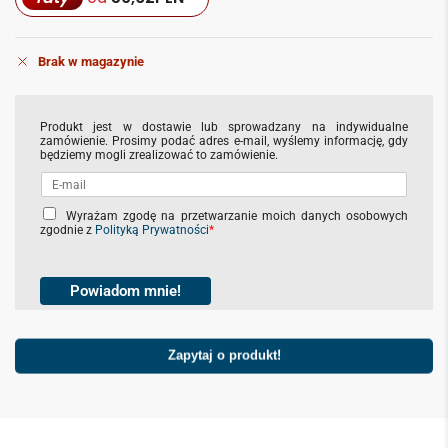
Brak w magazynie
Produkt jest w dostawie lub sprowadzany na indywidualne
zamówienie. Prosimy podać adres e-mail, wyślemy informację, gdy
będziemy mogli zrealizować to zamówienie.
C
Wyrażam zgodę na przetwarzanie moich danych osobowych
zgodnie z
Polityką Prywatności
*
h
e
c
k
Powiadom mnie!
b
o
x
e
Zapytaj o produkt!
s
*