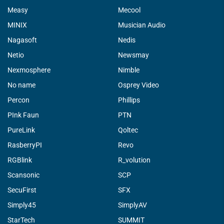
Measy
Mecool
MINIX
Musician Audio
Nagasoft
Nedis
Netio
Newsmay
Nexmosphere
Nimble
No name
Osprey Video
Percon
Phillips
PInk Faun
PTN
PureLink
Qoltec
RasberryPI
Revo
RGBlink
R_volution
Scansonic
SCP
SecuFirst
SFX
Simply45
SimplyAV
StarTech
SUMMIT