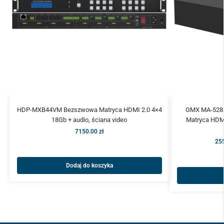
HDP-MXB44VM Bezszwowa Matryca HDMI 2.0 4×4
GMX MA-5288
18Gb + audio, ściana video
Matryca HDMI
7150.00
zł
25
Dodaj do koszyka