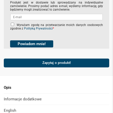
Produkt jest w dostawie lub sprowadzany na indywidualne
zamówienie. Prosimy podać adres e-mail, wyślemy informację, gdy
będziemy mogli zrealizować to zamówienie.
C
Wyrażam zgodę na przetwarzanie moich danych osobowych
zgodnie z
Polityką Prywatności
*
h
e
c
k
Powiadom mnie!
b
o
x
Zapytaj o produkt!
e
s
*
Opis
Informacje dodatkowe
English