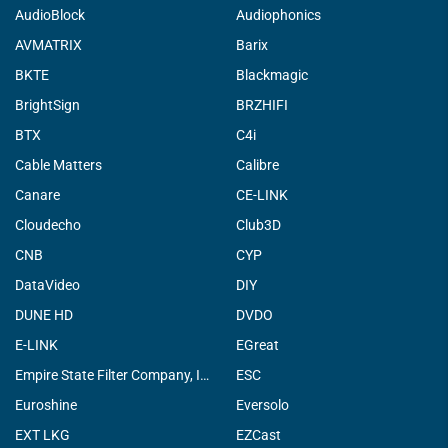
AudioBlock
Audiophonics
AVMATRIX
Barix
BKTE
Blackmagic
BrightSign
BRZHIFI
BTX
C4i
Cable Matters
Calibre
Canare
CE-LINK
Cloudecho
Club3D
CNB
CYP
DataVideo
DIY
DUNE HD
DVDO
E-LINK
EGreat
Empire State Filter Company, INC.
ESC
Euroshine
Eversolo
EXT LKG
EZCast