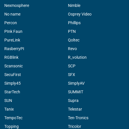
Nexmosphere
Nimble
No name
Osprey Video
Percon
Phillips
PInk Faun
PTN
PureLink
Qoltec
RasberryPI
Revo
RGBlink
R_volution
Scansonic
SCP
SecuFirst
SFX
Simply45
SimplyAV
StarTech
SUMMIT
SUN
Supra
Tanix
Telestar
TempoTec
Ten-Tronics
Topping
Tricolor