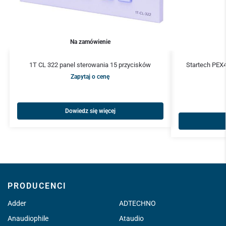
Na zamówienie
1T CL 322 panel sterowania 15 przycisków
Startech PEX4
Zapytaj o cenę
Dowiedz się więcej
PRODUCENCI
Adder
ADTECHNO
Anaudiophile
Ataudio