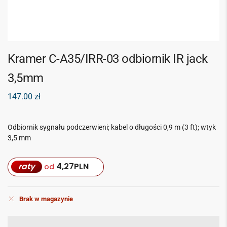
Kramer C-A35/IRR-03 odbiornik IR jack
3,5mm
147.00
zł
Odbiornik sygnału podczerwieni; kabel o długości 0,9 m (3 ft); wtyk
3,5 mm
raty
4,27
PLN
od
Brak w magazynie