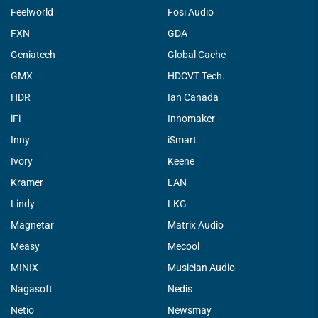
Feelworld
Fosi Audio
FXN
GDA
Geniatech
Global Cache
GMX
HDCVT Tech.
HDR
Ian Canada
iFi
Innomaker
Inny
iSmart
Ivory
Keene
Kramer
LAN
Lindy
LKG
Magnetar
Matrix Audio
Measy
Mecool
MINIX
Musician Audio
Nagasoft
Nedis
Netio
Newsmay