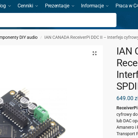
log
Cenniki
Prezentacje
Informacje
Praca w C
Szukaj
mponenty DIY audio
IAN CANADA ReceiverPi DDC II – Interfejs cyfro
/
IAN
Recei
Inter
SPDI
649.00
z
ReceiverPi
cyfrowy do 
lub DAC op
Amanero i 
Transport 