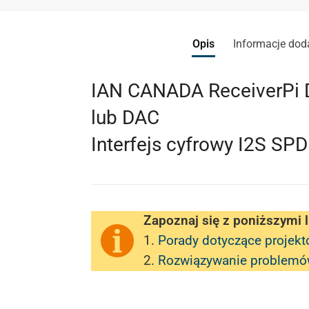
Opis
Informacje do
IAN CANADA ReceiverPi D
lub DAC
Interfejs cyfrowy I2S SP
Zapoznaj się z poniższymi 
1.
Porady dotyczące projekt
2.
Rozwiązywanie problem