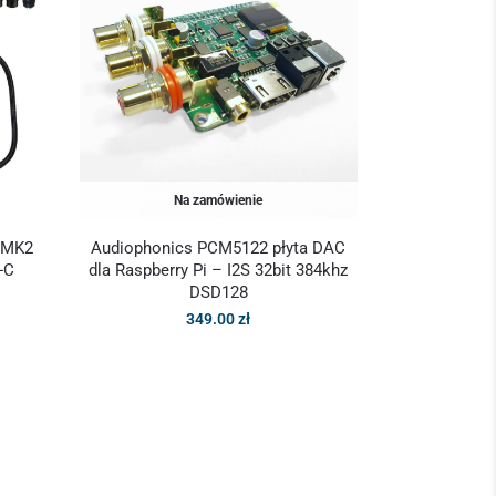
Na zamówienie
o MK2
Audiophonics PCM5122 płyta DAC
-C
dla Raspberry Pi – I2S 32bit 384khz
DSD128
349.00
zł