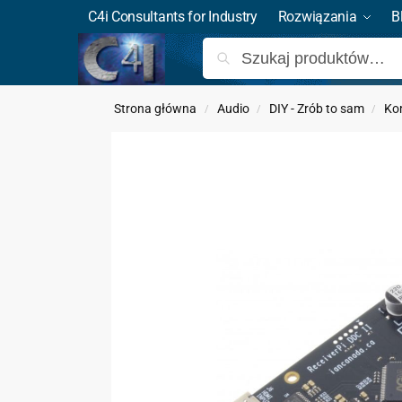
C4i Consultants for Industry
Rozwiązania
B
Strona główna
Audio
DIY - Zrób to sam
Ko
/
/
/