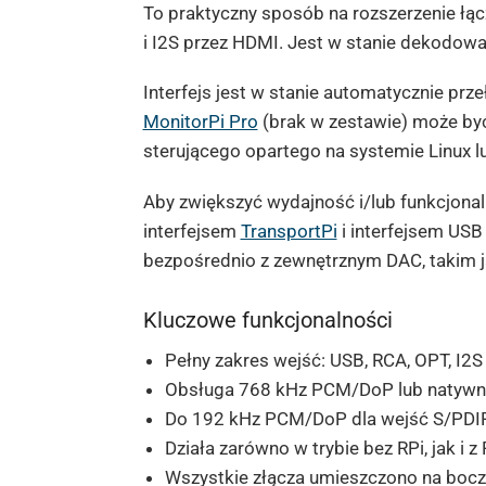
To praktyczny sposób na rozszerzenie łącz
i I2S przez HDMI. Jest w stanie dekodow
Interfejs jest w stanie automatycznie prz
MonitorPi Pro
(brak w zestawie) może by
sterującego opartego na systemie Linux l
Aby zwiększyć wydajność i/lub funkcjonaln
interfejsem
TransportPi
i interfejsem US
bezpośrednio z zewnętrznym DAC, takim
Kluczowe funkcjonalności
Pełny zakres wejść: USB, RCA, OPT, I2S
Obsługa 768 kHz PCM/DoP lub natywne
Do 192 kHz PCM/DoP dla wejść S/PDI
Działa zarówno w trybie bez RPi, jak i z 
Wszystkie złącza umieszczono na boczn