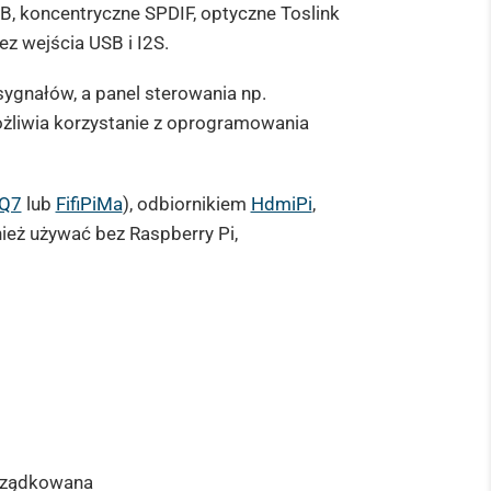
SB, koncentryczne SPDIF, optyczne Toslink
z wejścia USB i I2S.
sygnałów, a panel sterowania np.
żliwia korzystanie z oprogramowania
 Q7
lub
FifiPiMa
), odbiornikiem
HdmiPi
,
ież używać bez Raspberry Pi,
orządkowana