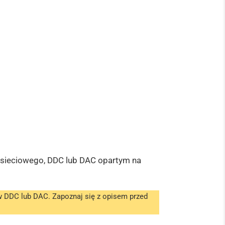
a sieciowego, DDC lub DAC opartym na
ów DDC lub DAC. Zapoznaj się z opisem przed