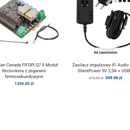
Na zamówienie
 Ian Canada FIFOPI Q7 II Moduł
Zasilacz impulsowy iFi Audi
Reclockera z zegarami
SilentPower 5V 2,5A + USB
femtosekundowymi
399.00
zł
415.00
zł
1359.00
zł