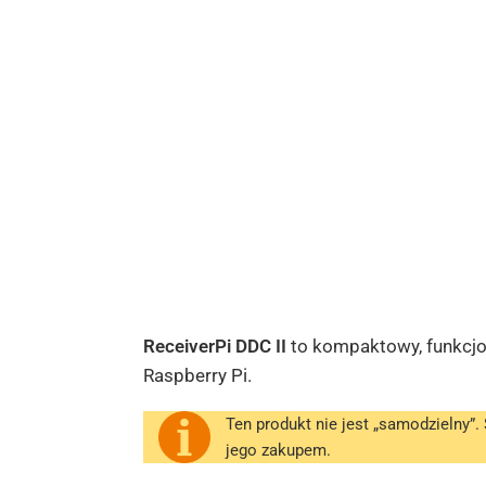
ReceiverPi DDC II
to kompaktowy, funkcjon
Raspberry Pi.
Ten produkt nie jest „samodzielny”
jego zakupem.