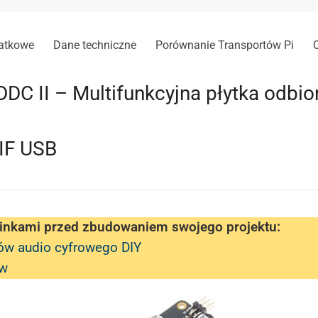
datkowe
Dane techniczne
Porównanie Transportów Pi
DC II – Multifunkcyjna płytka odbi
DIF USB
linkami przed zbudowaniem swojego projektu:
ów audio cyfrowego DIY
ów