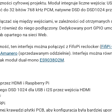
ności cyfrowej projektu. Moduł integruje liczne wejścia: U
ać do 32 bitów 768 kHz PCM, natywne DSD do DSD1024 prze
ełączać się między wejściami, w zależności od otrzymanych 
ć również do niego podłączony. Dedykowany port GPIO umo
ub opartego na sieci Web.
ość, ten interfejs można połączyć z FifoPi reclocker (
FifiPi
B
Amanero
(sprzedawanym oddzielnie). Interfejs można równ
 jak moduł dual-mono
ES9038Q2M
.
 przez HDMI i Raspberry Pi
go DSD 1024 dla USB i I2S przez wejścia HDMI
F
RPi
ej krawędzi płytki PCB, aby konfiguracja była bardziej up