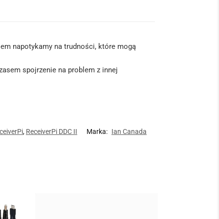
zasem napotykamy na trudności, które mogą
Czasem spojrzenie na problem z innej
ceiverPi
,
ReceiverPi DDC II
Marka:
Ian Canada