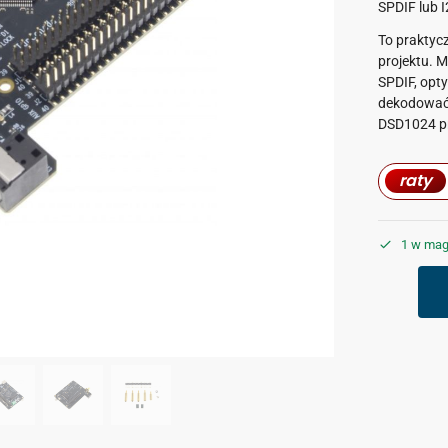
SPDIF lub I
To praktyc
projektu. M
SPDIF, opty
dekodować 
DSD1024 pr
raty
1 w mag