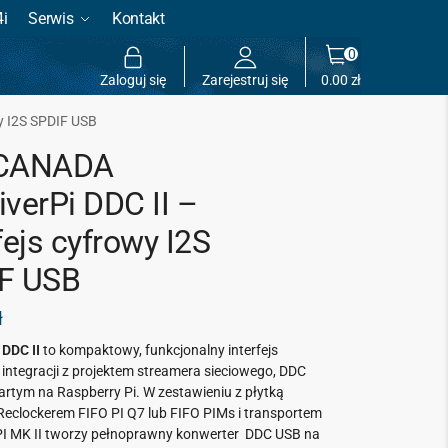
4i
Serwis
Kontakt
0
Zaloguj się
Zarejestruj się
0.00
zł
wy I2S SPDIF USB
 CANADA
verPi DDC II –
fejs cyfrowy I2S
F USB
ł
 DDC II
to kompaktowy, funkcjonalny interfejs
integracji z projektem streamera sieciowego, DDC
artym na Raspberry Pi. W zestawieniu z płytką
Reclockerem FIFO PI Q7 lub FIFO PIMs i transportem
PI MK II tworzy pełnoprawny konwerter DDC USB na