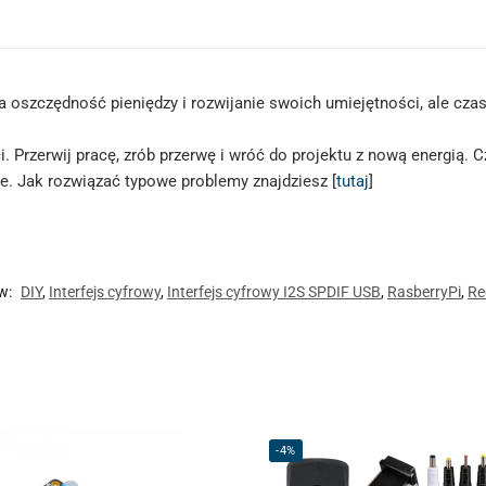
na oszczędność pieniędzy i rozwijanie swoich umiejętności, ale c
. Przerwij pracę, zrób przerwę i wróć do projektu z nową energią. 
. Jak rozwiązać typowe problemy znajdziesz [
tutaj
]
w:
DIY
,
Interfejs cyfrowy
,
Interfejs cyfrowy I2S SPDIF USB
,
RasberryPi
,
Re
-4%