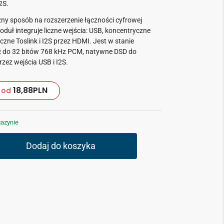
2S.
zny sposób na rozszerzenie łączności cyfrowej
oduł integruje liczne wejścia: USB, koncentryczne
czne Toslink i I2S przez HDMI. Jest w stanie
do 32 bitów 768 kHz PCM, natywne DSD do
zez wejścia USB i I2S.
18,88
PLN
od
azynie
Dodaj do koszyka