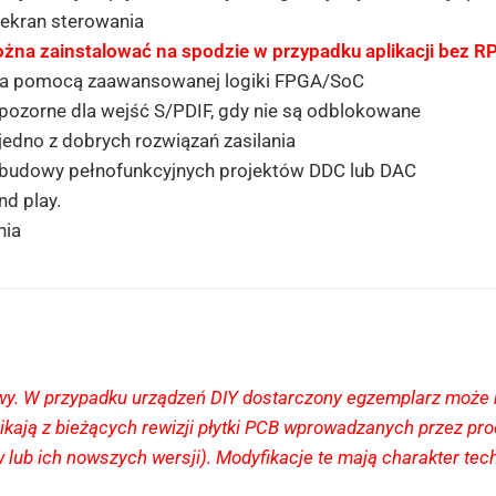
ekran sterowania
a zainstalować na spodzie w przypadku aplikacji bez RPi 
 za pomocą zaawansowanej logiki FPGA/SoC
pozorne dla wejść S/PDIF, gdy nie są odblokowane
jedno z dobrych rozwiązań zasilania
o budowy pełnofunkcyjnych projektów DDC lub DAC
nd play.
nia
y. W przypadku urządzeń DIY dostarczony egzemplarz może ni
ikają z bieżących rewizji płytki PCB wprowadzanych przez pr
b ich nowszych wersji). Modyfikacje te mają charakter techn