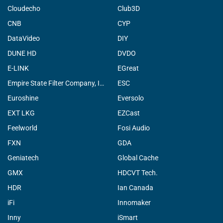
Cloudecho
Club3D
CNB
CYP
DataVideo
DIY
DUNE HD
DVDO
E-LINK
EGreat
Empire State Filter Company, INC.
ESC
Euroshine
Eversolo
EXT LKG
EZCast
Feelworld
Fosi Audio
FXN
GDA
Geniatech
Global Cache
GMX
HDCVT Tech.
HDR
Ian Canada
iFi
Innomaker
Inny
iSmart