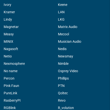
Ivory
Keene
Kramer
LAN
Lindy
LKG
Magnetar
Matrix Audio
Measy
Mecool
MINIX
Musician Audio
Nagasoft
Nedis
Netio
Newsmay
Nexmosphere
Nimble
No name
Osprey Video
Percon
Phillips
PInk Faun
PTN
PureLink
Qoltec
RasberryPI
Revo
RGBlink
R_volution