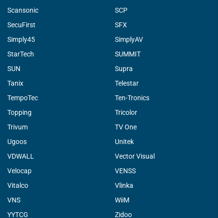
Scansonic
SCP
SecuFirst
SFX
Simply45
SimplyAV
StarTech
SUMMIT
SUN
Supra
Tanix
Telestar
TempoTec
Ten-Tronics
Topping
Tricolor
Trivum
TV One
Ugoos
Unitek
VDWALL
Vector Visual
Velocap
VENSS
Vitalco
Vlinka
VNS
WiiM
YYTCG
Zidoo