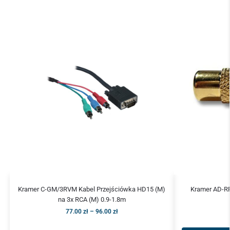
Kramer C-GM/3RVM Kabel Przejściówka HD15 (M)
Kramer AD-RF
na 3x RCA (M) 0.9-1.8m
77.00
zł
–
96.00
zł