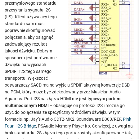
przemysłowego standardu
przesyłania sygnału I2S
(IIS). Klient używający tego
standardu sam musi
poprawnie skonfigurować
połączenia, aby osiągnąć
zadowalający rezultat
jakości dźwięku. Dobrym
sposobem jest porównanie
dźwięku na wyjściach
SPDIF i I2S tego samego
transportu. Większość
odtwarzaczy SACD ma na wyjściu SPDIF aktywną konwersję DSD
na PCM, który może być zdekodowany przez Musician Audio
Aquarius. Port I2S na złączu HDMI
nie jest typowym portem
multimedialnym HDMI
– obsługuje on protokół I2S i można go
użyć do połączenia ze specyficznym źródłem dźwięku w tym
formacie, np. Jay’s Audio CDT2-MK2, Soundaware D300/REF,
Pink
Faun iI2S Bridge
, PSAudio Memory Player itp. Co więcej, z uwagi na
brak standardu I2S złącza tego portu zostały skonfigurowane tak,