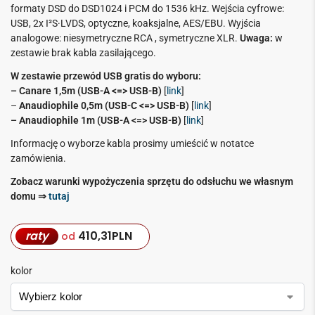
formaty DSD do DSD1024 i PCM do 1536 kHz. Wejścia cyfrowe:
USB, 2x I²S·LVDS, optyczne, koaksjalne, AES/EBU. Wyjścia
analogowe: niesymetryczne RCA , symetryczne XLR.
Uwaga:
w
zestawie brak kabla zasilającego.
W zestawie przewód USB gratis do wyboru:
– Canare 1,5m (USB-A <=> USB-B)
[
link
]
–
Anaudiophile 0,5m (USB-C <=> USB-B)
[
link
]
– Anaudiophile 1m (USB-A <=> USB-B)
[
link
]
Informację o wyborze kabla prosimy umieścić w notatce
zamówienia.
Zobacz warunki wypożyczenia sprzętu do odsłuchu we własnym
domu ⇒
tutaj
raty
410,31
PLN
od
kolor