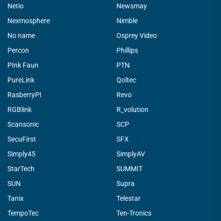
Netio
Newsmay
Nexmosphere
Nimble
No name
Osprey Video
Percon
Phillips
PInk Faun
PTN
PureLink
Qoltec
RasberryPI
Revo
RGBlink
R_volution
Scansonic
SCP
SecuFirst
SFX
Simply45
SimplyAV
StarTech
SUMMIT
SUN
Supra
Tanix
Telestar
TempoTec
Ten-Tronics