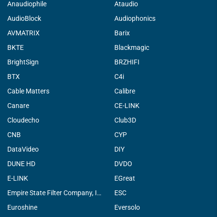
Anaudiophile
Ataudio
AudioBlock
Audiophonics
AVMATRIX
Barix
BKTE
Blackmagic
BrightSign
BRZHIFI
BTX
C4i
Cable Matters
Calibre
Canare
CE-LINK
Cloudecho
Club3D
CNB
CYP
DataVideo
DIY
DUNE HD
DVDO
E-LINK
EGreat
Empire State Filter Company, INC.
ESC
Euroshine
Eversolo