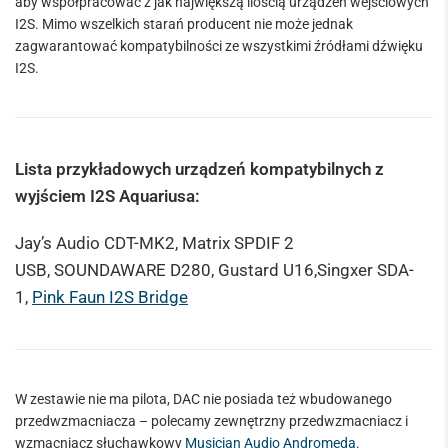
aby współpracować z jak największą ilością urządzeń wejściowych
I2S. Mimo wszelkich starań producent nie może jednak
zagwarantować kompatybilności ze wszystkimi źródłami dźwięku
I2S.
Lista przykładowych urządzeń kompatybilnych z
wyjściem I2S Aquariusa:
Jay’s Audio CDT-MK2, Matrix SPDIF 2
USB, SOUNDAWARE D280, Gustard U16,Singxer SDA-
1,
Pink Faun I2S Bridge
W zestawie nie ma pilota, DAC nie posiada też wbudowanego
przedwzmacniacza – polecamy zewnętrzny przedwzmacniacz i
wzmacniacz słuchawkowy
Musician Audio Andromeda
.