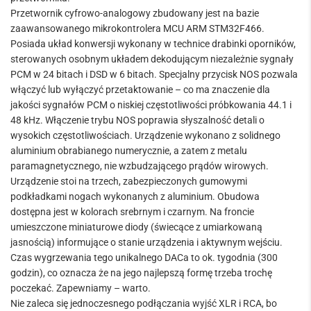
Przetwornik cyfrowo-analogowy zbudowany jest na bazie
zaawansowanego mikrokontrolera MCU ARM STM32F466.
Posiada układ konwersji wykonany w technice drabinki oporników,
sterowanych osobnym układem dekodującym niezależnie sygnały
PCM w 24 bitach i DSD w 6 bitach. Specjalny przycisk NOS pozwala
włączyć lub wyłączyć przetaktowanie – co ma znaczenie dla
jakości sygnałów PCM o niskiej częstotliwości próbkowania 44.1 i
48 kHz. Włączenie trybu NOS poprawia słyszalność detali o
wysokich częstotliwościach. Urządzenie wykonano z solidnego
aluminium obrabianego numerycznie, a zatem z metalu
paramagnetycznego, nie wzbudzającego prądów wirowych.
Urządzenie stoi na trzech, zabezpieczonych gumowymi
podkładkami nogach wykonanych z aluminium. Obudowa
dostępna jest w kolorach srebrnym i czarnym. Na froncie
umieszczone miniaturowe diody (świecące z umiarkowaną
jasnością) informujące o stanie urządzenia i aktywnym wejściu.
Czas wygrzewania tego unikalnego DACa to ok. tygodnia (300
godzin), co oznacza że na jego najlepszą formę trzeba trochę
poczekać. Zapewniamy – warto.
Nie zaleca się jednoczesnego podłączania wyjść XLR i RCA, bo