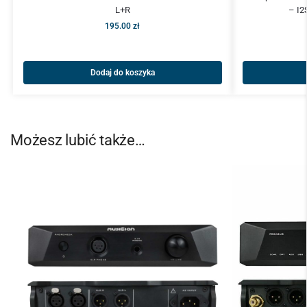
L+R
– I2
195.00
zł
Dodaj do koszyka
Możesz lubić także…