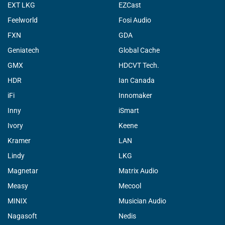
EXT LKG
EZCast
Feelworld
Fosi Audio
FXN
GDA
Geniatech
Global Cache
GMX
HDCVT Tech.
HDR
Ian Canada
iFi
Innomaker
Inny
iSmart
Ivory
Keene
Kramer
LAN
Lindy
LKG
Magnetar
Matrix Audio
Measy
Mecool
MINIX
Musician Audio
Nagasoft
Nedis