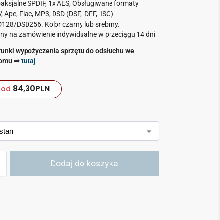
oaksjalne SPDIF, 1x AES, Obsługiwane formaty
, Ape, Flac, MP3, DSD (DSF, DFF, ISO)
28/DSD256. Kolor czarny lub srebrny.
y na zamówienie indywidualne w przeciągu 14 dni
unki wypożyczenia sprzętu do odsłuchu we
domu ⇒
tutaj
84,30
PLN
od
Dodaj do koszyka