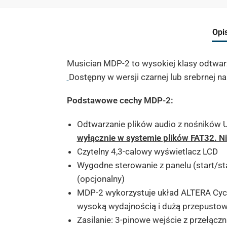
Opi
Musician MDP-2 to wysokiej klasy odtwar
Dostępny w wersji czarnej lub srebrnej n
Podstawowe cechy MDP-2:
Odtwarzanie plików audio z nośników US
wyłącznie w systemie plików FAT32. N
Czytelny 4,3-calowy wyświetlacz LCD
Wygodne sterowanie z panelu (start/sta
(opcjonalny)
MDP-2 wykorzystuje układ ALTERA Cycl
wysoką wydajnością i dużą przepustow
Zasilanie: 3-pinowe wejście z przełą