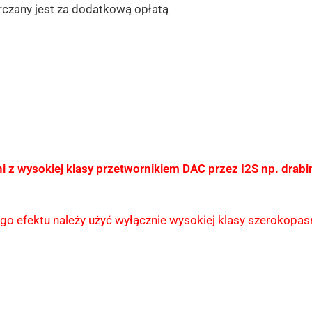
arczany jest za dodatkową opłatą
i z wysokiej klasy przetwornikiem DAC przez I2S np. drab
ego efektu należy użyć wyłącznie wysokiej klasy szerokop