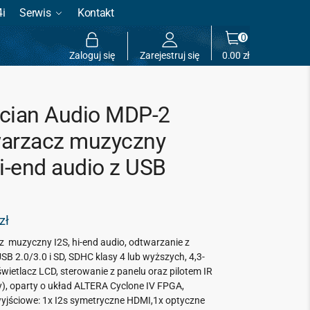
4i
Serwis
Kontakt
0
Zaloguj się
Zarejestruj się
0.00
zł
cian Audio MDP-2
arzacz muzyczny
hi-end audio z USB
zł
 muzyczny I2S, hi-end audio, odtwarzanie z
B 2.0/3.0 i SD, SDHC klasy 4 lub wyższych, 4,3-
ietlacz LCD, sterowanie z panelu oraz pilotem IR
y), oparty o układ ALTERA Cyclone IV FPGA,
 wyjściowe: 1x I2s symetryczne HDMI,1x optyczne