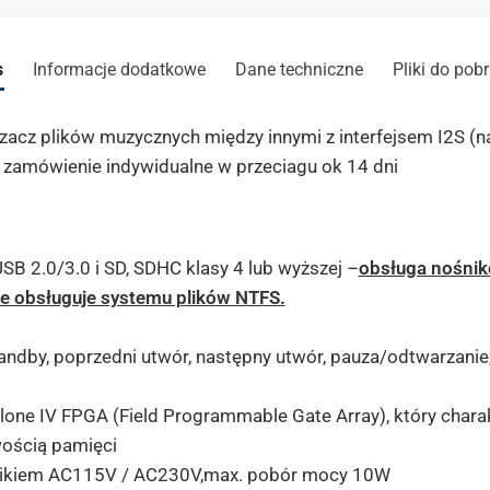
s
Informacje dodatkowe
Dane techniczne
Pliki do pob
zacz plików muzycznych między innymi z interfejsem I2S (
a zamówienie indywidualne w przeciagu ok 14 dni
B 2.0/3.0 i SD, SDHC klasy 4 lub wyższej –
obsługa nośnik
ie obsługuje systemu plików NTFS.
ndby, poprzedni utwór, następny utwór, pauza/odtwarzanie,
one IV FPGA (Field Programmable Gate Array), który chara
ością pamięci
cznikiem AC115V / AC230V,max. pobór mocy 10W