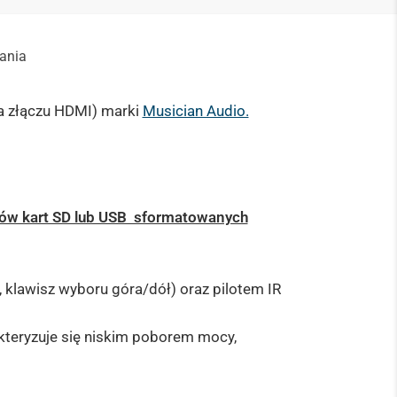
rania
na złączu HDMI) marki
Musician Audio.
ów kart SD lub USB sformatowanych
 klawisz wyboru góra/dół) oraz pilotem IR
kteryzuje się niskim poborem mocy,