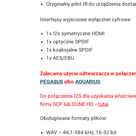
Oryginalny pilot IR do urządzenia dost
Interfejsy wyjściowe wyłącznei cyfrowe:
1x I2s symetryczne HDMI
1x optyczne SPDIF
1x koaksjalne SPDIF
1x AES/EBU
Zalecamy użycie odtwarzacza w połączen
PEGASUS
albo
AQUARIUS
Do połączenia I2S dla uzyskania właściw
firmy SCP lub DUNE HD –
tutaj
Obsługiwane formaty plików:
WAV – 44,1-384 kHz, 16-32 bit