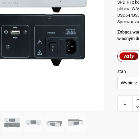
SPDIF,1x k
plików: WAV
DSD64/DSD1
Sprowadzan
Zobacz war
własnym 
raty
stan