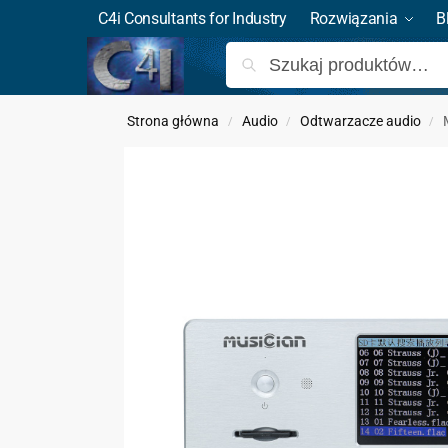
C4i Consultants for Industry
Rozwiązania
B
Strona główna
Audio
Odtwarzacze audio
/
/
/