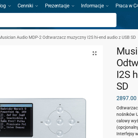
log
Cenniki
Prezentacje
Informacje
Praca w C
Szukaj
Musician Audio MDP-2 Odtwarzacz muzyczny I2S hi-end audio z USB SD
Musi
Odtw
I2S 
SD
2897.00
Odtwarzacz
nośników US
calowy wyśw
(opcjonaln
Interfejsy