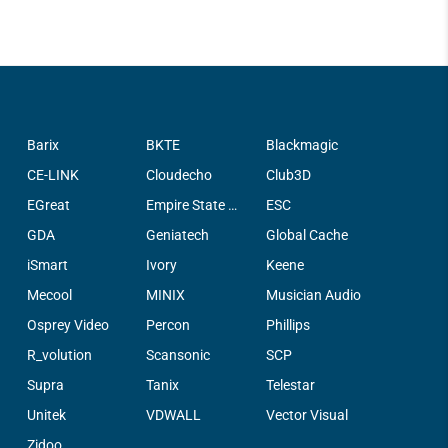
Barix
BKTE
Blackmagic
CE-LINK
Cloudecho
Club3D
EGreat
Empire State Filter Company, INC.
ESC
GDA
Geniatech
Global Cache
iSmart
Ivory
Keene
Mecool
MINIX
Musician Audio
Osprey Video
Percon
Phillips
R_volution
Scansonic
SCP
Supra
Tanix
Telestar
Unitek
VDWALL
Vector Visual
Zidoo