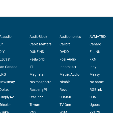
Ataudio
AudioBlock
Audiophonics
AVMATRIX
C4i
Cable Matters
Calibre
Canare
DIY
DUNE HD
DVDO
E-LINK
EZCast
Feelworld
Fosi Audio
FXN
Ian Canada
iFi
Innomaker
Inny
LKG
Magnetar
Matrix Audio
Measy
Newsmay
Nexmosphere
Nimble
No name
Qoltec
RasberryPI
Revo
RGBlink
SimplyAV
StarTech
SUMMIT
SUN
Tricolor
Trivum
TV One
Ugoos
Vlinka
VNS
WiiM
YYTCG