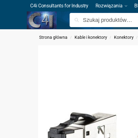
C4i Consultants for Industry
Rozwiązania
B
Strona główna
Kable i konektory
Konektory
/
/
/