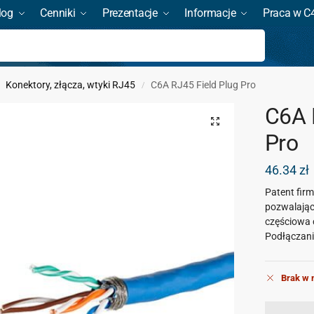
log
Cenniki
Prezentacje
Informacje
Praca w C
Szukaj
Konektory, złącza, wtyki RJ45
C6A RJ45 Field Plug Pro
/
C6A 
Pro
46.34
zł
Patent fir
pozwalający
częściowa
Podłączanie
Brak w 