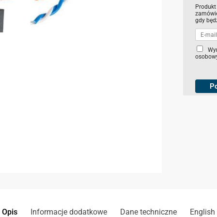
Produkt
zamówie
gdy będ
C
Wy
osobowy
h
e
c
k
P
b
o
x
e
s
*
Opis
Informacje dodatkowe
Dane techniczne
English