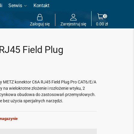
4i
Serwis
Kontakt
0
Zaloguj się
Zarejestruj się
0.00
zł
RJ45 Field Plug
my METZ konektor C6A RJ45 Field Plug Pro CAT6/E/A
 na wielokrotne złożenie i rozłożenie wtyku, 2
 cynkowa obudowa do zastosowań przemysłowych.
 bez użycia specjalnych narzędzi.
magazynie