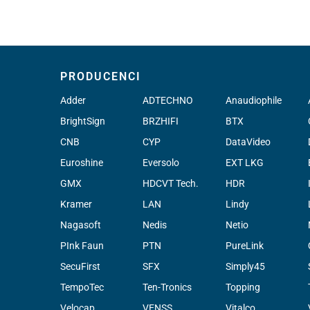
PRODUCENCI
Adder
ADTECHNO
Anaudiophile
BrightSign
BRZHIFI
BTX
CNB
CYP
DataVideo
Euroshine
Eversolo
EXT LKG
GMX
HDCVT Tech.
HDR
Kramer
LAN
Lindy
Nagasoft
Nedis
Netio
PInk Faun
PTN
PureLink
SecuFirst
SFX
Simply45
TempoTec
Ten-Tronics
Topping
Velocap
VENSS
Vitalco