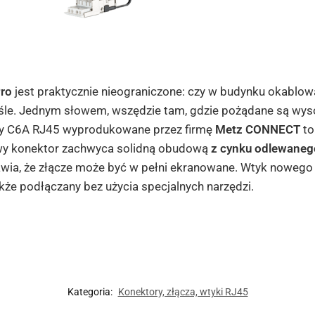
Pro
jest praktycznie nieograniczone: czy w budynku okablowa
le. Jednym słowem, wszędzie tam, gdzie pożądane są wys
y C6A RJ45 wyprodukowane przez firmę
Metz CONNECT
to
wy konektor zachwyca solidną obudową
z
cynku odlewaneg
ia, że złącze
może być w pełni ekranowane. Wtyk noweg
akże podłączany bez użycia specjalnych narzędzi.
Kategoria:
Konektory, złącza, wtyki RJ45