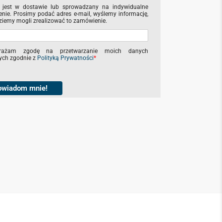
 jest w dostawie lub sprowadzany na indywidualne
nie. Prosimy podać adres e-mail, wyślemy informację,
ziemy mogli zrealizować to zamówienie.
rażam zgodę na przetwarzanie moich danych
ch zgodnie z
Polityką Prywatności
*
owiadom mnie!