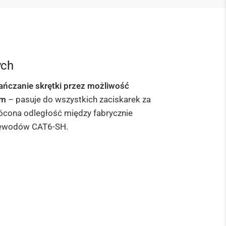
ych
ańczanie skrętki przez możliwość
em
– pasuje do wszystkich zaciskarek za
rócona odległość między fabrycznie
rzewodów CAT6-SH.