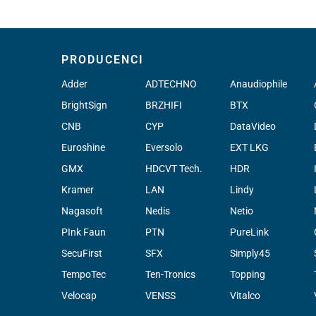
PRODUCENCI
Adder
ADTECHNO
Anaudiophile
BrightSign
BRZHIFI
BTX
CNB
CYP
DataVideo
Euroshine
Eversolo
EXT LKG
GMX
HDCVT Tech.
HDR
Kramer
LAN
Lindy
Nagasoft
Nedis
Netio
PInk Faun
PTN
PureLink
SecuFirst
SFX
Simply45
TempoTec
Ten-Tronics
Topping
Velocap
VENSS
Vitalco