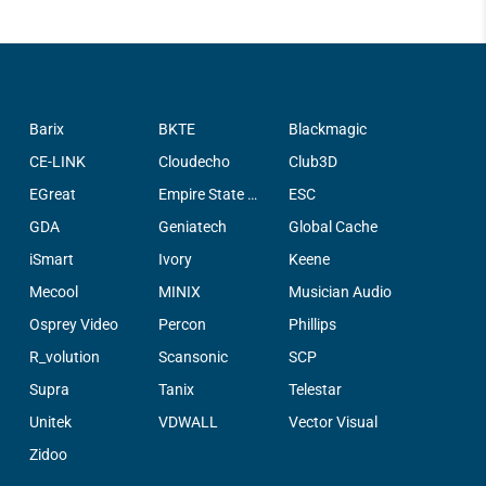
Barix
BKTE
Blackmagic
CE-LINK
Cloudecho
Club3D
EGreat
Empire State Filter Company, INC.
ESC
GDA
Geniatech
Global Cache
iSmart
Ivory
Keene
Mecool
MINIX
Musician Audio
Osprey Video
Percon
Phillips
R_volution
Scansonic
SCP
Supra
Tanix
Telestar
Unitek
VDWALL
Vector Visual
Zidoo