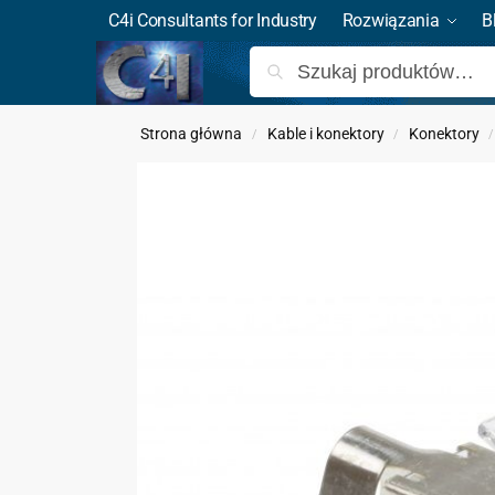
C4i Consultants for Industry
Rozwiązania
B
Strona główna
Kable i konektory
Konektory
/
/
/