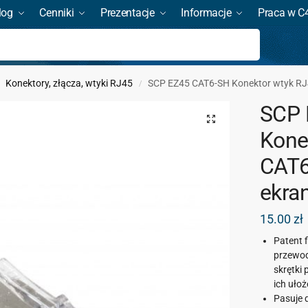
log
Cenniki
Prezentacje
Informacje
Praca w C
Szukaj
Konektory, złącza, wtyki RJ45
SCP EZ45 CAT6-SH Konektor wtyk R
/
SCP 
Kone
CAT6
ekra
15.00
zł
Patent 
przewod
skrętki
ich ułoż
Pasuje 