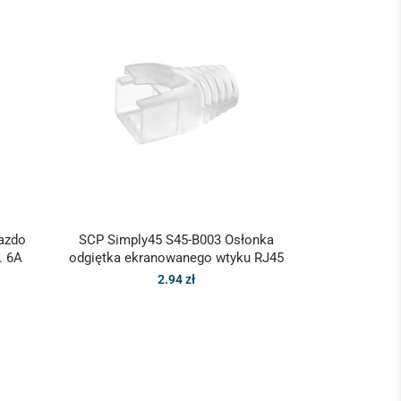
azdo
SCP Simply45 S45-B003 Osłonka
. 6A
odgiętka ekranowanego wtyku RJ45
2.94
zł