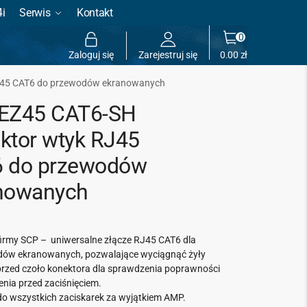
4i
Serwis
Kontakt
0
Zaloguj się
Zarejestruj się
0.00
zł
J45 CAT6 do przewodów ekranowanych
EZ45 CAT6-SH
ktor wtyk RJ45
 do przewodów
nowanych
firmy SCP – uniwersalne złącze RJ45 CAT6 dla
ów ekranowanych, pozwalające wyciągnąć żyły
 przed czoło konektora dla sprawdzenia poprawności
enia przed zaciśnięciem.
do wszystkich zaciskarek za wyjątkiem AMP.