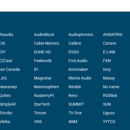
Ataudio
AudioBlock
Audiophonics
AVMATRIX
C4i
Cable Matters
Calibre
Canare
DIY
DUNE HD
DVDO
E-LINK
EZCast
Feelworld
Fosi Audio
FXN
Ian Canada
iFi
Innomaker
Inny
LKG
Magnetar
Matrix Audio
Measy
Newsmay
Nexmosphere
Nimble
No name
Qoltec
RasberryPI
Revo
RGBlink
SimplyAV
StarTech
SUMMIT
SUN
Tricolor
Trivum
TV One
Ugoos
Vlinka
VNS
WiiM
YYTCG