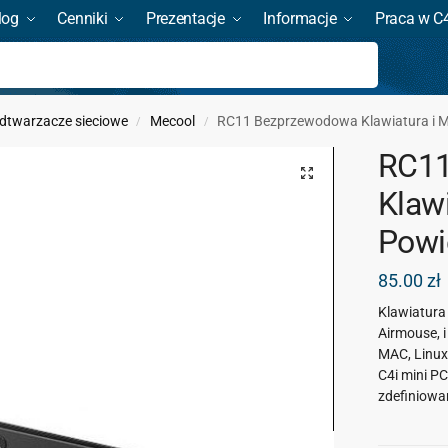
log
Cenniki
Prezentacje
Informacje
Praca w C
Szukaj
dtwarzacze sieciowe
Mecool
RC11 Bezprzewodowa Klawiatura i M
/
/
RC11
Klaw
Powi
85.00
zł
Klawiatura
Airmouse, i
MAC, Linux
C4i mini PC
zdefiniowa