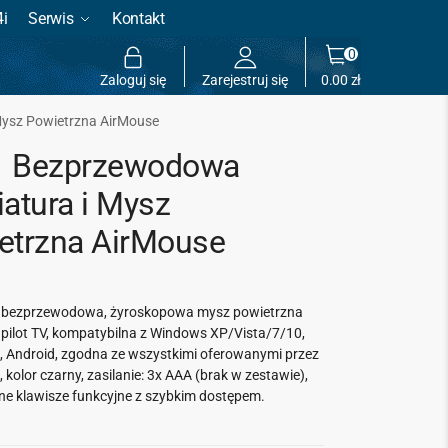
4i
Serwis
Kontakt
0
Zaloguj się
Zarejestruj się
0.00
zł
ysz Powietrzna AirMouse
 Bezprzewodowa
iatura i Mysz
etrzna AirMouse
 bezprzewodowa, żyroskopowa mysz powietrzna
 pilot TV, kompatybilna z Windows XP/Vista/7/10,
, Android, zgodna ze wszystkimi oferowanymi przez
, kolor czarny, zasilanie: 3x AAA (brak w zestawie),
ne klawisze funkcyjne z szybkim dostępem.