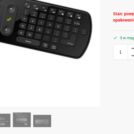
Stan: pow
opakowanie
3 w mag