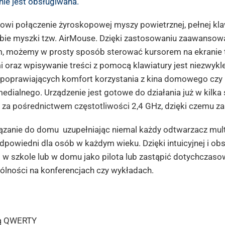
nie jest obsługiwana.
anowi połączenie żyroskopowej myszy powietrznej, pełnej kl
rybie myszki tzw. AirMouse. Dzięki zastosowaniu zaawanso
, możemy w prosty sposób sterować kursorem na ekranie te
 oraz wpisywanie treści z pomocą klawiatury jest niezwykle
 poprawiających komfort korzystania z kina domowego czy 
edialnego. Urządzenie jest gotowe do działania już w kilka
 za pośrednictwem częstotliwości 2,4 GHz, dzięki czemu z
wiązanie do domu uzupełniając niemal każdy odtwarzacz mult
odpowiedni dla osób w każdym wieku. Dzięki intuicyjnej i o
 w szkole lub w domu jako pilota lub zastąpić dotychczasow
ólności na konferencjach czy wykładach.
rą QWERTY