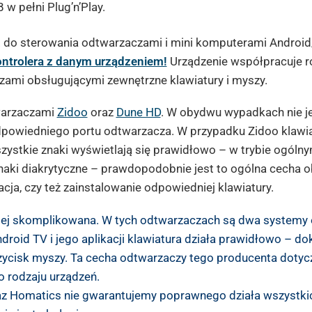
w pełni Plug’n’Play.
n. do sterowania odtwarzaczami i mini komputerami Android
ontrolera z danym urządzeniem!
Urządzenie współpracuje 
zami obsługującymi zewnętrzne klawiatury i myszy.
twarzaczami
Zidoo
oraz
Dune HD
. W obydwu wypadkach nie j
dpowiedniego portu odtwarzacza. W przypadku Zidoo klawi
 Wszystkie znaki wyświetlają się prawidłowo – w trybie ogólny
 znaki diakrytyczne – prawdopodobnie jest to ogólna cecha o
ja, czy też zainstalowanie odpowiedniej klawiatury.
ziej skomplikowana. W tych odtwarzaczach są dwa systemy
roid TV i jego aplikacji klawiatura działa prawidłowo – do
zycisk myszy. Ta cecha odtwarzaczy tego producenta dotyc
 rodzaju urządzeń.
 Homatics nie gwarantujemy poprawnego działa wszystkic