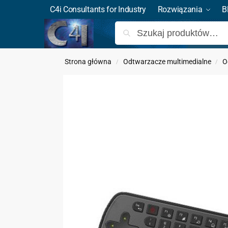
C4i Consultants for Industry
Rozwiązania
B
Strona główna
Odtwarzacze multimedialne
O
/
/