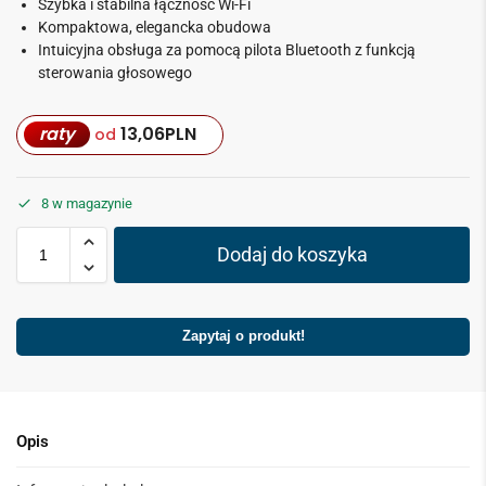
Szybka i stabilna łączność Wi-Fi
Kompaktowa, elegancka obudowa
Intuicyjna obsługa za pomocą pilota Bluetooth z funkcją
sterowania głosowego
raty
13,06
PLN
od
8 w magazynie
Dodaj do koszyka
Zapytaj o produkt!
Opis