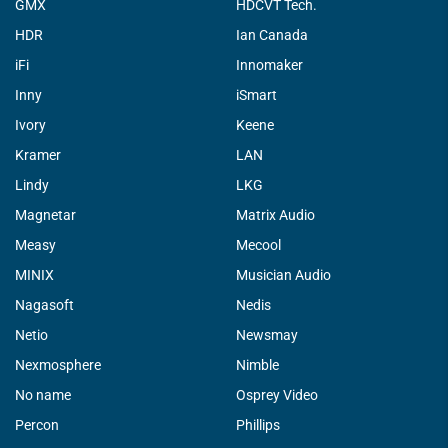
GMX
HDCVT Tech.
HDR
Ian Canada
iFi
Innomaker
Inny
iSmart
Ivory
Keene
Kramer
LAN
Lindy
LKG
Magnetar
Matrix Audio
Measy
Mecool
MINIX
Musician Audio
Nagasoft
Nedis
Netio
Newsmay
Nexmosphere
Nimble
No name
Osprey Video
Percon
Phillips