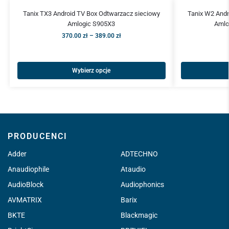
Tanix TX3 Android TV Box Odtwarzacz sieciowy
Tanix W2 Andr
Amlogic S905X3
Amlo
370.00
zł
–
389.00
zł
Wybierz opcje
PRODUCENCI
Adder
ADTECHNO
Anaudiophile
Ataudio
AudioBlock
Audiophonics
AVMATRIX
Barix
BKTE
Blackmagic