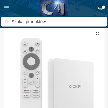
0
Strona główna
Odtwarzacze multimedialne
Smart TV Box
KPI KP1 Android TV Box 4K | Android 14 | Netflix 4K | YouTube bez reklam | KODI
/
/
/
Szukaj