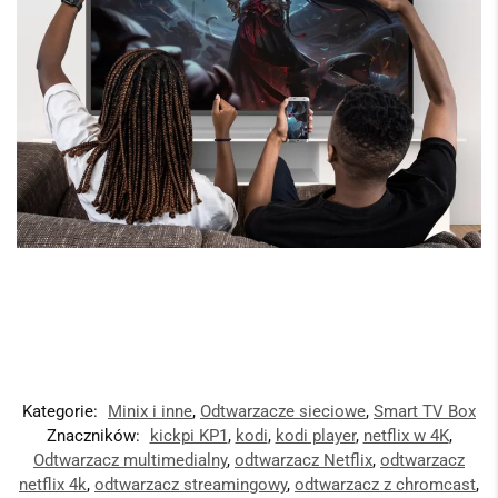
Kategorie:
Minix i inne
,
Odtwarzacze sieciowe
,
Smart TV Box
Znaczników:
kickpi KP1
,
kodi
,
kodi player
,
netflix w 4K
,
Odtwarzacz multimedialny
,
odtwarzacz Netflix
,
odtwarzacz
netflix 4k
,
odtwarzacz streamingowy
,
odtwarzacz z chromcast
,