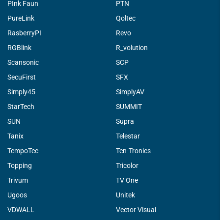
PInk Faun
PTN
PureLink
Qoltec
RasberryPI
Revo
RGBlink
R_volution
Scansonic
SCP
SecuFirst
SFX
Simply45
SimplyAV
StarTech
SUMMIT
SUN
Supra
Tanix
Telestar
TempoTec
Ten-Tronics
Topping
Tricolor
Trivum
TV One
Ugoos
Unitek
VDWALL
Vector Visual