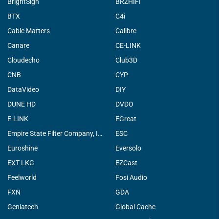
BrightSign
BRZHIFI
BTX
C4i
Cable Matters
Calibre
Canare
CE-LINK
Cloudecho
Club3D
CNB
CYP
DataVideo
DIY
DUNE HD
DVDO
E-LINK
EGreat
Empire State Filter Company, INC.
ESC
Euroshine
Eversolo
EXT LKG
EZCast
Feelworld
Fosi Audio
FXN
GDA
Geniatech
Global Cache