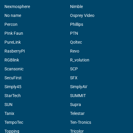
Nexmosphere
Nimble
No name
Osprey Video
Percon
Phillips
PInk Faun
PTN
PureLink
Qoltec
RasberryPI
Revo
RGBlink
R_volution
Scansonic
SCP
SecuFirst
SFX
Simply45
SimplyAV
StarTech
SUMMIT
SUN
Supra
Tanix
Telestar
TempoTec
Ten-Tronics
Topping
Tricolor