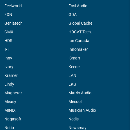
Feelworld
Fosi Audio
FXN
GDA
Geniatech
Global Cache
GMX
HDCVT Tech.
HDR
Ian Canada
iFi
Innomaker
Inny
iSmart
Ivory
Keene
Kramer
LAN
Lindy
LKG
Magnetar
Matrix Audio
Measy
Mecool
MINIX
Musician Audio
Nagasoft
Nedis
Netio
Newsmay