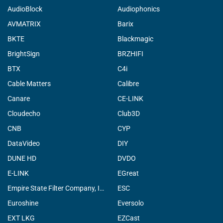
AudioBlock
Audiophonics
AVMATRIX
Barix
BKTE
Blackmagic
BrightSign
BRZHIFI
BTX
C4i
Cable Matters
Calibre
Canare
CE-LINK
Cloudecho
Club3D
CNB
CYP
DataVideo
DIY
DUNE HD
DVDO
E-LINK
EGreat
Empire State Filter Company, INC.
ESC
Euroshine
Eversolo
EXT LKG
EZCast