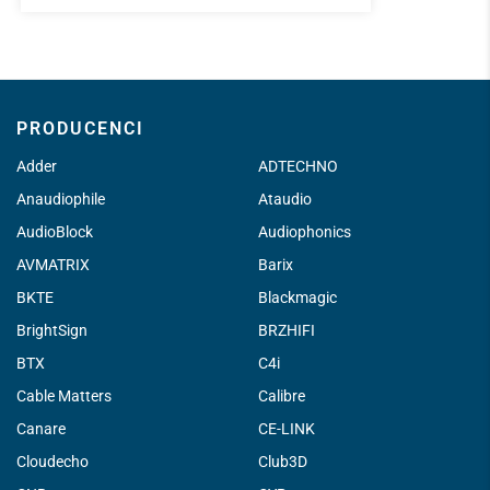
PRODUCENCI
Adder
ADTECHNO
Anaudiophile
Ataudio
AudioBlock
Audiophonics
AVMATRIX
Barix
BKTE
Blackmagic
BrightSign
BRZHIFI
BTX
C4i
Cable Matters
Calibre
Canare
CE-LINK
Cloudecho
Club3D