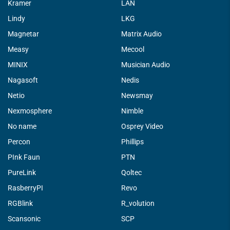
Kramer
LAN
Lindy
LKG
Magnetar
Matrix Audio
Measy
Mecool
MINIX
Musician Audio
Nagasoft
Nedis
Netio
Newsmay
Nexmosphere
Nimble
No name
Osprey Video
Percon
Phillips
PInk Faun
PTN
PureLink
Qoltec
RasberryPI
Revo
RGBlink
R_volution
Scansonic
SCP