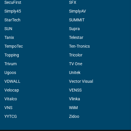
SecuFirst
SFX
Simply45
SimplyAV
StarTech
SUMMIT
SUN
Supra
Tanix
Telestar
TempoTec
Ten-Tronics
Topping
Tricolor
Trivum
TV One
Ugoos
Unitek
VDWALL
Vector Visual
Velocap
VENSS
Vitalco
Vlinka
VNS
WiiM
YYTCG
Zidoo