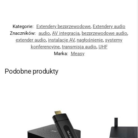
Kategorie:
Extendery bezprzewodowe
,
Extendery audio
Znaczników:
audio
,
AV integracja
,
bezprzewodowe audio
,
extender audio
,
instalacje AV
,
nagłośnienie
,
systemy
konferencyjne
,
transmisja audio
,
UHF
Marka:
Measy
Podobne produkty