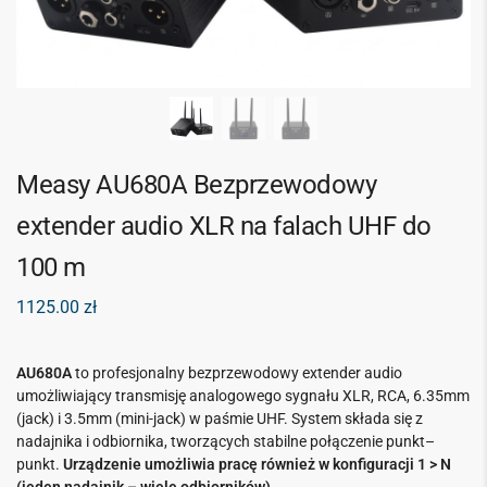
Measy AU680A Bezprzewodowy
extender audio XLR na falach UHF do
100 m
1125.00
zł
AU680A
to profesjonalny bezprzewodowy extender audio
umożliwiający transmisję analogowego sygnału XLR, RCA, 6.35mm
(jack) i 3.5mm (mini-jack) w paśmie UHF. System składa się z
nadajnika i odbiornika, tworzących stabilne połączenie punkt–
punkt.
Urządzenie umożliwia pracę również w konfiguracji 1 > N
(jeden nadajnik – wiele odbiorników).