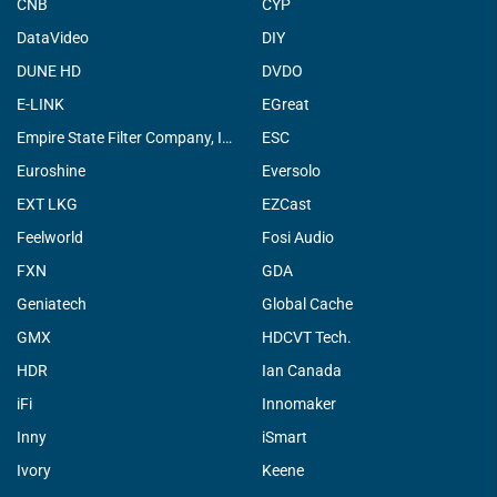
CNB
CYP
DataVideo
DIY
DUNE HD
DVDO
E-LINK
EGreat
Empire State Filter Company, INC.
ESC
Euroshine
Eversolo
EXT LKG
EZCast
Feelworld
Fosi Audio
FXN
GDA
Geniatech
Global Cache
GMX
HDCVT Tech.
HDR
Ian Canada
iFi
Innomaker
Inny
iSmart
Ivory
Keene