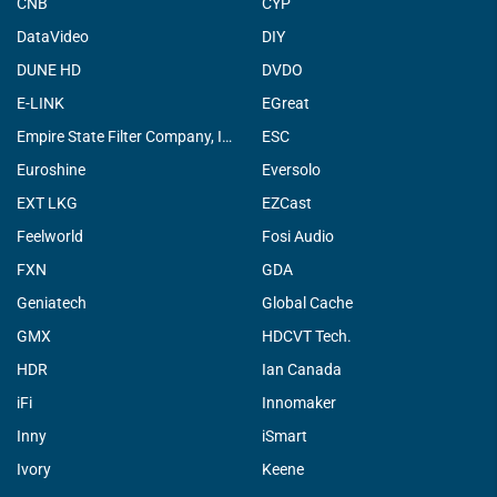
CNB
CYP
DataVideo
DIY
DUNE HD
DVDO
E-LINK
EGreat
Empire State Filter Company, INC.
ESC
Euroshine
Eversolo
EXT LKG
EZCast
Feelworld
Fosi Audio
FXN
GDA
Geniatech
Global Cache
GMX
HDCVT Tech.
HDR
Ian Canada
iFi
Innomaker
Inny
iSmart
Ivory
Keene