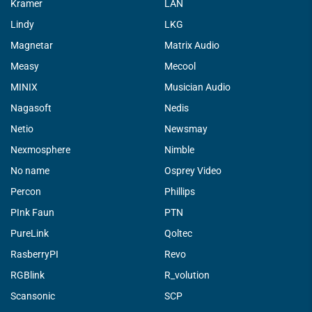
Kramer
LAN
Lindy
LKG
Magnetar
Matrix Audio
Measy
Mecool
MINIX
Musician Audio
Nagasoft
Nedis
Netio
Newsmay
Nexmosphere
Nimble
No name
Osprey Video
Percon
Phillips
PInk Faun
PTN
PureLink
Qoltec
RasberryPI
Revo
RGBlink
R_volution
Scansonic
SCP