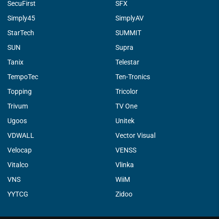
SecuFirst
SFX
Simply45
SimplyAV
StarTech
SUMMIT
SUN
Supra
Tanix
Telestar
TempoTec
Ten-Tronics
Topping
Tricolor
Trivum
TV One
Ugoos
Unitek
VDWALL
Vector Visual
Velocap
VENSS
Vitalco
Vlinka
VNS
WiiM
YYTCG
Zidoo