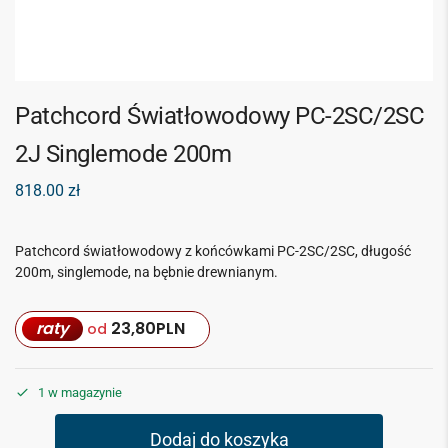
Patchcord Światłowodowy PC-2SC/2SC
2J Singlemode 200m
818.00
zł
Patchcord światłowodowy z końcówkami PC-2SC/2SC, długość
200m, singlemode, na bębnie drewnianym.
raty
23,80
PLN
od
1 w magazynie
Dodaj do koszyka