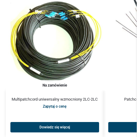
Na zamówienie
Multipatchcord uniwersalny wzmocniony 2LC-2LC
Patchc
Zapytaj o cenę
Dowiedz się więcej