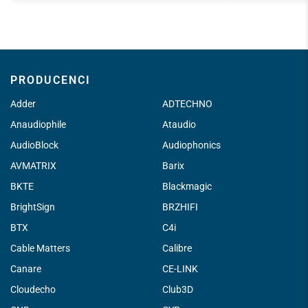
PRODUCENCI
Adder
ADTECHNO
Anaudiophile
Ataudio
AudioBlock
Audiophonics
AVMATRIX
Barix
BKTE
Blackmagic
BrightSign
BRZHIFI
BTX
C4i
Cable Matters
Calibre
Canare
CE-LINK
Cloudecho
Club3D