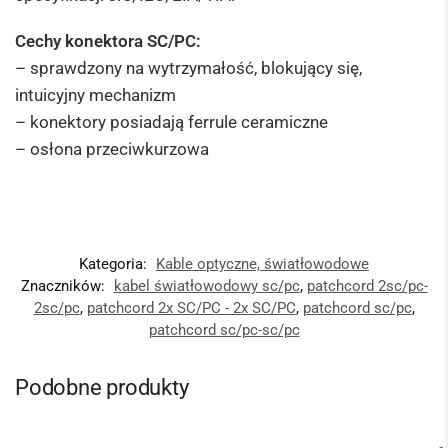
Cechy konektora SC/PC:
– sprawdzony na wytrzymałość, blokujący się,
intuicyjny mechanizm
– konektory posiadają ferrule ceramiczne
– osłona przeciwkurzowa
Kategoria:
Kable optyczne, światłowodowe
Znaczników:
kabel światłowodowy sc/pc
,
patchcord 2sc/pc-
2sc/pc
,
patchcord 2x SC/PC - 2x SC/PC
,
patchcord sc/pc
,
patchcord sc/pc-sc/pc
Podobne produkty