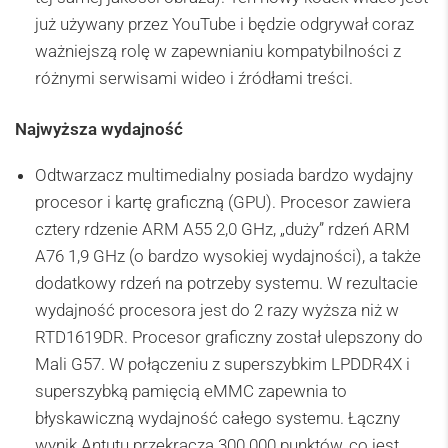
już używany przez YouTube i będzie odgrywał coraz
ważniejszą rolę w zapewnianiu kompatybilności z
różnymi serwisami wideo i źródłami treści.
Najwyższa wydajność
Odtwarzacz multimedialny posiada bardzo wydajny
procesor i kartę graficzną (GPU). Procesor zawiera
cztery rdzenie ARM A55 2,0 GHz, „duży” rdzeń ARM
A76 1,9 GHz (o bardzo wysokiej wydajności), a także
dodatkowy rdzeń na potrzeby systemu. W rezultacie
wydajność procesora jest do 2 razy wyższa niż w
RTD1619DR. Procesor graficzny został ulepszony do
Mali G57. W połączeniu z superszybkim LPDDR4X i
superszybką pamięcią eMMC zapewnia to
błyskawiczną wydajność całego systemu. Łączny
wynik Antutu przekracza 300 000 punktów, co jest