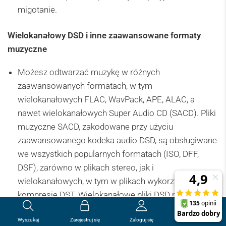
migotanie.
Wielokanałowy DSD i inne zaawansowane formaty
muzyczne
Możesz odtwarzać muzykę w różnych
zaawansowanych formatach, w tym
wielokanałowych FLAC, WavPack, APE, ALAC, a
nawet wielokanałowych Super Audio CD (SACD). Pliki
muzyczne SACD, zakodowane przy użyciu
zaawansowanego kodeka audio DSD, są obsługiwane
we wszystkich popularnych formatach (ISO, DFF,
DSF), zarówno w plikach stereo, jak i
wielokanałowych, w tym w plikach wykorzystujących
kompresję DST. Wielokanałowe pliki DSD można
0
przesyłać przez HDMI jako wielokanałowe PCM. Pliki
0.00
zł
Wyszukaj
Zarejestruj się
Zaloguj się
stereo DSD można przesyłać przez HDMI i S/PDIF