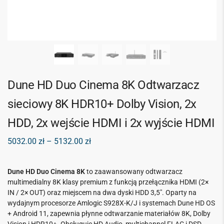
Dune HD Duo Cinema 8K Odtwarzacz
sieciowy 8K HDR10+ Dolby Vision, 2x
HDD, 2x wejście HDMI i 2x wyjście HDMI
5032.00
zł
–
5132.00
zł
Dune HD Duo Cinema 8K
to zaawansowany odtwarzacz
multimedialny 8K klasy premium z funkcją przełącznika HDMI (2×
IN / 2× OUT) oraz miejscem na dwa dyski HDD 3,5″. Oparty na
wydajnym procesorze Amlogic S928X-K/J i systemach Dune HD OS
+ Android 11, zapewnia płynne odtwarzanie materiałów 8K, Dolby
Vision i HDR10+. Obsługuje HD Audio, multichannel FLAC i DSD,