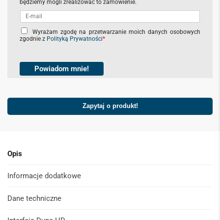
będziemy mogli zrealizować to zamówienie.
C
Wyrażam zgodę na przetwarzanie moich danych osobowych
zgodnie z
Polityką Prywatności
*
h
e
c
k
Powiadom mnie!
b
o
x
Zapytaj o produkt!
e
s
*
Opis
Informacje dodatkowe
Dane techniczne